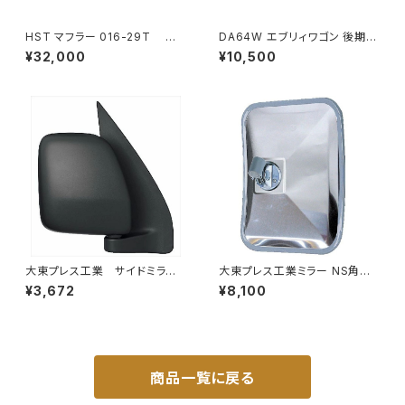
HST マフラー 016-29T コ
DA64W エブリィワゴン 後期型
モ JVR2E26 イスズ 本体オー
平成22年5月～ フロント バンパ
¥32,000
¥10,500
ルステンレス 車検対応 純正同
ー メッキ グリル セット PZター
等
ボ PZターボSP等 JP-T190
大東プレス工業 サイドミラー/
大東プレス工業ミラー NS角型
バックミラー ダイハツ ハイ
トレーラーﾐﾗｰ (SUS) L013 DI
¥3,672
¥8,100
ゼットカーゴ 右 06年～ DI-
-58SUS
648
商品一覧に戻る