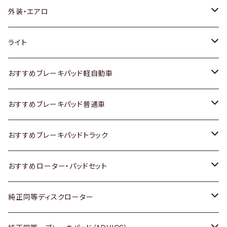
トヨタ
外装・エアロ
ホンダ
トヨタ
ライト
スズキ
ホンダ
トヨタ
おすすめブレーキパッド軽自動車
日産
スズキ
スズキ
トヨタ
おすすめブレーキパッド普通車
いすゞ
日産
日産
ホンダ
トヨタ
おすすめブレーキパッドトラック
ダイハツ
いすゞ
いすゞ
スズキ
ホンダ
トヨタ
おすすめローター・パッドセット
マツダ
ダイハツ
ダイハツ
日産
スズキ
日産
トヨタ
純正同等ディスクローター