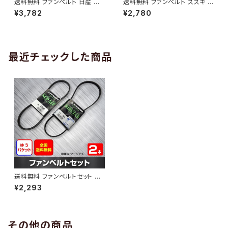
送料無料 ファンベルト 日産 キ
送料無料 ファンベルト スズキ ワ
ューブ 型式Z12 H20.11～H24.
ゴンR 型式MH34S H24.09～
¥3,782
¥2,780
10 （国内トップメーカー） 1本 H
H29.02 （国内トップメーカー）
AB-0005
1本 HAB-0006
最近チェックした商品
送料無料 ファンベルトセット ホ
ンダ バモスホビオ 型式HM3 H
¥2,293
15.04～ （国内トップメーカー）
2本セット HAB-0188
その他の商品