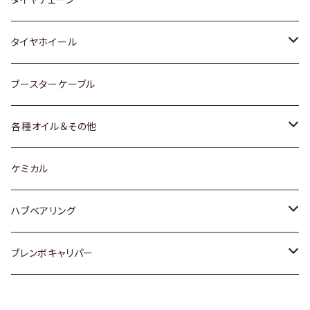
マツダ
スバル
三菱
ダイハツ
ダイハツ
日産
日産
タイヤホイール
レクサス
スバル
マツダ
スバル
ダイハツ
ダイハツ
トヨタ
ブースターケーブル
三菱
マツダ
マツダ
ホンダ
各種オイル＆その他
スバル
スバル
スズキ
ディーデル洗浄添加剤
ケミカル
日産
ハブベアリング
ダイハツ
トヨタ
ブレンボキャリパー
ホンダ
ホンダ