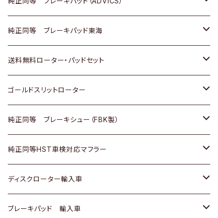
三菱
マツダ
三菱
ダイハツ
日産
いすゞ
ホンダ
トヨタ
純正同等 ブレーキパッド（ADVICS）
スバル
三菱
日野
マツダ
いすゞ
ダイハツ
スズキ
ホンダ
トヨタ
純正同等 ブレーキパッド東海
日野
日野
三菱ふそう
三菱
ダイハツ
マツダ
日産
スズキ
ホンダ
トヨタ
送料無料ローター・パッドセット
三菱ふそう
三菱ふそう
その他
スバル
マツダ
三菱
ダイハツ
日産
スズキ
ホンダ
トヨタ
ゴールドスリットローター
ＢＭＷ
三菱
マツダ
いすゞ
日産
日産
ホンダ
トヨタ
純正同等 ブレーキシュー（FBK製）
スバル
三菱
ダイハツ
ダイハツ
いすゞ
スズキ
ホンダ
ホンダ
純正同等HST車検対応マフラー
スバル
マツダ
マツダ
ダイハツ
日産
スズキ
スズキ
トヨタ
ディスクローター輸入車
三菱
三菱
マツダ
ダイハツ
日産
日産
ホンダ
ＡＵＤＩ
ブレーキパッド 輸入車