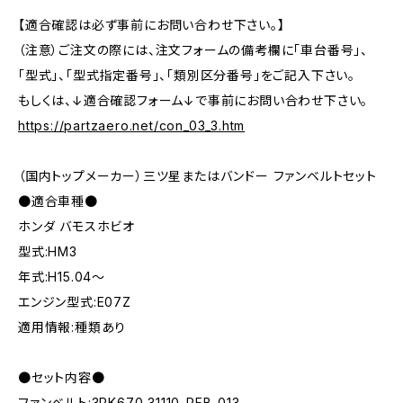
【適合確認は必ず事前にお問い合わせ下さい。】
（注意）ご注文の際には、注文フォームの備考欄に「車台番号」、
「型式」、「型式指定番号」、「類別区分番号」をご記入下さい。
もしくは、↓適合確認フォーム↓で事前にお問い合わせ下さい。
https://partzaero.net/con_03_3.htm
（国内トップメーカー）三ツ星またはバンドー ファンベルトセット
●適合車種●
ホンダ バモスホビオ
型式:HM3
年式:H15.04～
エンジン型式:E07Z
適用情報:種類あり
●セット内容●
ファンベルト:3PK670 31110-PFB-013