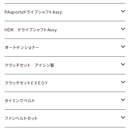
スバル
スバル
三菱
マツダ
ダイハツ
ダイハツ
スズキ
ＢＥＮＺ
ＢＥＮＺ
PAsportsドライブシャフトAssy
ＢＥＮＺ
スバル
三菱
マツダ
マツダ
日産
ＢＭＷ
ＢＭＷ
トヨタ
HDK ドライブシャフトAssy
スバル
三菱
三菱
いすゞ
GOLF
ＷＡＧＥＮ
ホンダ
スズキ
オートテンショナー
スバル
スバル
ダイハツ
ＷＡＧＥＮ
ＶＯＬＶＯ
スズキ
ダイハツ
トヨタ
クラッチセット アイシン製
マツダ
アストロ（シボレー）
日産
日産
ホンダ
クラッチセットＥＸＥＤＹ
三菱
クライスラー
ダイハツ
ホンダ
スズキ
ホンダ
タイミングベルト
スバル
マツダ
マツダ
ダイハツ
スズキ
トヨタ
ファンベルトセット