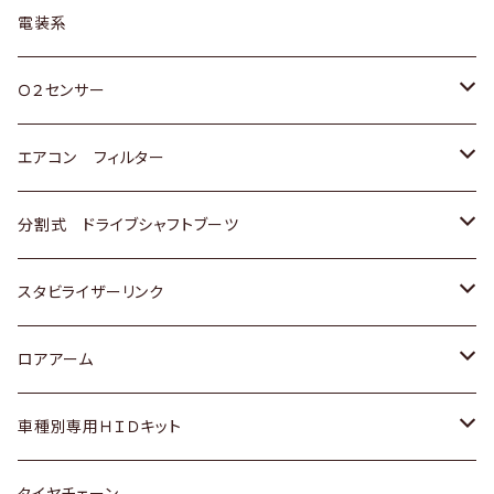
日野
三菱
マツダ
日産
スズキ
トヨタ
電装系
スバル
三菱
ダイハツ
ダイハツ
ホンダ
Ｏ２センサー
スバル
マツダ
三菱
スズキ
トヨタ
エアコン フィルター
三菱
スバル
日産
ホンダ
トヨタ
分割式 ドライブシャフトブーツ
スバル
いすゞ
スズキ
ホンダ
トヨタ
スタビライザーリンク
ダイハツ
日産
スズキ
ホンダ
トヨタ
ロアアーム
マツダ
ダイハツ
日産
スズキ
ホンダ
ホンダ
車種別専用ＨＩＤキット
三菱
マツダ
いすゞ
日産
スズキ
スズキ
トヨタ
タイヤチェーン