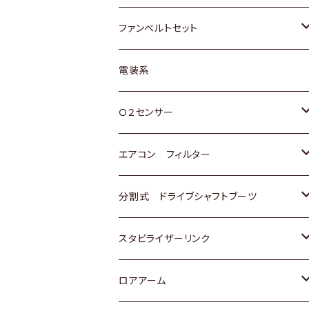
スバル
マツダ
マツダ
ダイハツ
スズキ
トヨタ
ファンベルトセット
日野
三菱
マツダ
日産
スズキ
トヨタ
電装系
スバル
三菱
ダイハツ
ダイハツ
ホンダ
Ｏ２センサー
スバル
マツダ
三菱
スズキ
トヨタ
エアコン フィルター
三菱
スバル
日産
ホンダ
トヨタ
分割式 ドライブシャフトブーツ
スバル
いすゞ
スズキ
ホンダ
トヨタ
スタビライザーリンク
ダイハツ
日産
スズキ
ホンダ
トヨタ
ロアアーム