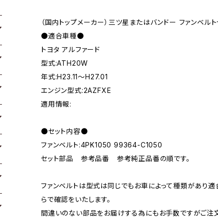
（国内トップメーカー）三ツ星またはバンドー ファンベルト
●適合車種●
トヨタ アルファード
型式:ATH20W
年式:H23.11～H27.01
エンジン型式:2AZFXE
適用情報:
●セット内容●
ファンベルト:4PK1050 99364-C1050
セット部品 参考品番 参考純正品番の順です。
ファンベルトは型式は同じでもお車によって種類があり適
らで確認をいたします。
間違いのない部品をお届けする為にもお手数ですがご注