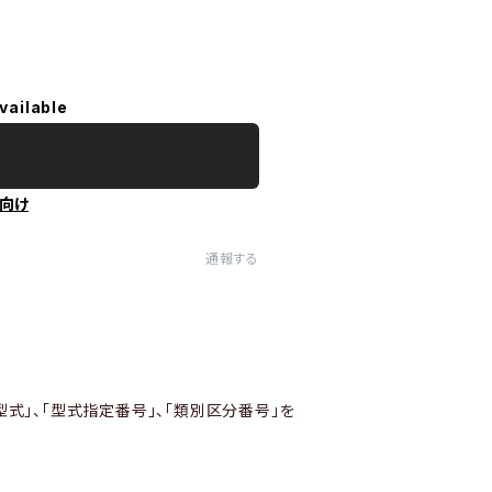
vailable
向け
通報する
型式」、「型式指定番号」、「類別区分番号」を