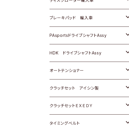
ディスクローター輸入車
三菱
三菱
マツダ
ダイハツ
日産
日産
ホンダ
ＡＵＤＩ
ブレーキパッド 輸入車
スバル
スバル
三菱
マツダ
ダイハツ
ダイハツ
スズキ
ＢＥＮＺ
ＢＥＮＺ
PAsportsドライブシャフトAssy
ＢＥＮＺ
スバル
三菱
マツダ
マツダ
日産
ＢＭＷ
ＢＭＷ
トヨタ
HDK ドライブシャフトAssy
スバル
三菱
三菱
いすゞ
GOLF
ＷＡＧＥＮ
ホンダ
スズキ
オートテンショナー
スバル
スバル
ダイハツ
ＷＡＧＥＮ
ＶＯＬＶＯ
スズキ
ダイハツ
トヨタ
クラッチセット アイシン製
マツダ
アストロ（シボレー）
日産
日産
ホンダ
クラッチセットＥＸＥＤＹ
三菱
クライスラー
ダイハツ
ホンダ
スズキ
ホンダ
タイミングベルト