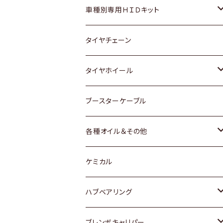
マツダ
ダイハツ
日産
スズキ
ホンダ
ホンダ
車種別専用ＨＩＤキット
三菱
マツダ
いすゞ
日産
スズキ
スズキ
トヨタ
タイヤチェーン
マツダ
スバル
三菱
ダイハツ
ダイハツ
日産
日産
タイヤホイール
レクサス
スバル
マツダ
スバル
ダイハツ
ダイハツ
トヨタ
ブースターケーブル
三菱
マツダ
マツダ
ホンダ
各種オイル＆その他
スバル
スバル
スズキ
ディーデル洗浄添加剤
ケミカル
日産
ハブベアリング
ダイハツ
トヨタ
ブレンボキャリパー