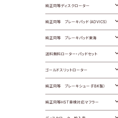
マツダ
ダイハツ
ダイハツ
日産
スズキ
日産
トヨタ
純正同等ディスクローター
三菱
マツダ
三菱
ダイハツ
日産
いすゞ
ホンダ
トヨタ
純正同等 ブレーキパッド（ADVICS）
スバル
三菱
日野
マツダ
いすゞ
ダイハツ
スズキ
ホンダ
トヨタ
純正同等 ブレーキパッド東海
日野
日野
三菱ふそう
三菱
ダイハツ
マツダ
日産
スズキ
ホンダ
トヨタ
送料無料ローター・パッドセット
三菱ふそう
三菱ふそう
その他
スバル
マツダ
三菱
ダイハツ
日産
スズキ
ホンダ
トヨタ
ゴールドスリットローター
ＢＭＷ
三菱
マツダ
いすゞ
日産
日産
ホンダ
トヨタ
純正同等 ブレーキシュー（FBK製）
スバル
三菱
ダイハツ
ダイハツ
いすゞ
スズキ
ホンダ
ホンダ
純正同等HST車検対応マフラー
スバル
マツダ
マツダ
ダイハツ
日産
スズキ
スズキ
トヨタ