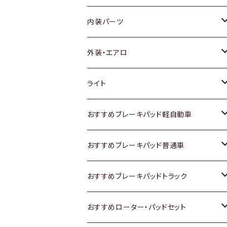
内装パーツ
トヨタ
外装・エアロ
ホンダ
トヨタ
ライト
スズキ
ホンダ
トヨタ
おすすめブレーキパッド軽自動車
日産
スズキ
スズキ
トヨタ
おすすめブレーキパッド普通車
いすゞ
日産
日産
ホンダ
トヨタ
おすすめブレーキパッドトラック
ダイハツ
いすゞ
いすゞ
スズキ
ホンダ
トヨタ
おすすめローター・パッドセット