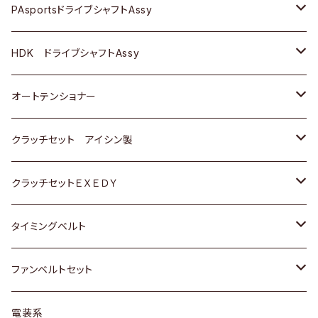
スバル
スバル
三菱
マツダ
ダイハツ
ダイハツ
スズキ
ＢＥＮＺ
ＢＥＮＺ
PAsportsドライブシャフトAssy
ＢＥＮＺ
スバル
三菱
マツダ
マツダ
日産
ＢＭＷ
ＢＭＷ
トヨタ
HDK ドライブシャフトAssy
スバル
三菱
三菱
いすゞ
GOLF
ＷＡＧＥＮ
ホンダ
スズキ
オートテンショナー
スバル
スバル
ダイハツ
ＷＡＧＥＮ
ＶＯＬＶＯ
スズキ
ダイハツ
トヨタ
クラッチセット アイシン製
マツダ
アストロ（シボレー）
日産
日産
ホンダ
クラッチセットＥＸＥＤＹ
三菱
クライスラー
ダイハツ
ホンダ
スズキ
ホンダ
タイミングベルト
スバル
マツダ
マツダ
ダイハツ
スズキ
トヨタ
ファンベルトセット
日野
三菱
マツダ
日産
スズキ
トヨタ
電装系