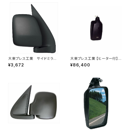
大東プレス工業 サイドミラー/
大東プレス工業 【ヒーター付】ハ
バックミラー ダイハツ ハイ
イウェイリモコンミラー DI-722
¥3,672
¥86,400
ゼットカーゴ 右 06年～ DI-
1CXE
648