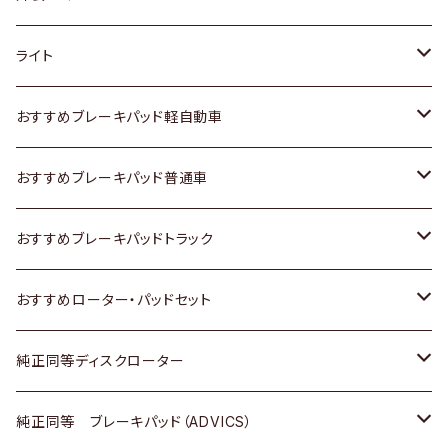
ホンダ
トヨタ
ライト
スズキ
ホンダ
トヨタ
おすすめブレーキパッド軽自動車
日産
スズキ
スズキ
トヨタ
おすすめブレーキパッド普通車
いすゞ
日産
日産
ホンダ
トヨタ
おすすめブレーキパッドトラック
ダイハツ
いすゞ
いすゞ
スズキ
ホンダ
トヨタ
おすすめローター・パッドセット
マツダ
ダイハツ
ダイハツ
日産
スズキ
日産
トヨタ
純正同等ディスクローター
三菱
マツダ
三菱
ダイハツ
日産
いすゞ
ホンダ
トヨタ
純正同等 ブレーキパッド（ADVICS）