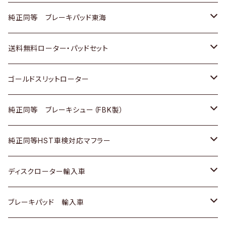
スバル
三菱
日野
マツダ
いすゞ
ダイハツ
スズキ
ホンダ
トヨタ
純正同等 ブレーキパッド東海
日野
日野
三菱ふそう
三菱
ダイハツ
マツダ
日産
スズキ
ホンダ
トヨタ
送料無料ローター・パッドセット
三菱ふそう
三菱ふそう
その他
スバル
マツダ
三菱
ダイハツ
日産
スズキ
ホンダ
トヨタ
ゴールドスリットローター
ＢＭＷ
三菱
マツダ
いすゞ
日産
日産
ホンダ
トヨタ
純正同等 ブレーキシュー（FBK製）
スバル
三菱
ダイハツ
ダイハツ
いすゞ
スズキ
ホンダ
ホンダ
純正同等HST車検対応マフラー
スバル
マツダ
マツダ
ダイハツ
日産
スズキ
スズキ
トヨタ
ディスクローター輸入車
三菱
三菱
マツダ
ダイハツ
日産
日産
ホンダ
ＡＵＤＩ
ブレーキパッド 輸入車