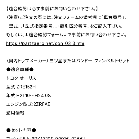
【適合確認は必ず事前にお問い合わせ下さい。】
（注意）ご注文の際には、注文フォームの備考欄に「車台番号」、
「型式」、「型式指定番号」、「類別区分番号」をご記入下さい。
もしくは、↓適合確認フォーム↓で事前にお問い合わせ下さい。
https://partzaero.net/con_03_3.htm
（国内トップメーカー）三ツ星またはバンドー ファンベルトセット
●適合車種●
トヨタ オーリス
型式:ZRE152H
年式:H21.10～H24.08
エンジン型式:2ZRFAE
適用情報:
●セット内容●
ファンベルト:6PK1230E 90916-02664