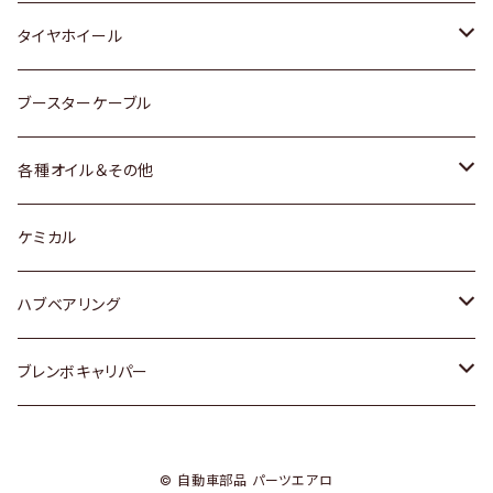
マツダ
スバル
三菱
ダイハツ
ダイハツ
日産
日産
タイヤホイール
レクサス
スバル
マツダ
スバル
ダイハツ
ダイハツ
トヨタ
ブースターケーブル
三菱
マツダ
マツダ
ホンダ
各種オイル＆その他
スバル
スバル
スズキ
ディーデル洗浄添加剤
ケミカル
日産
ハブベアリング
ダイハツ
トヨタ
ブレンボキャリパー
ホンダ
ホンダ
© 自動車部品 パーツエアロ