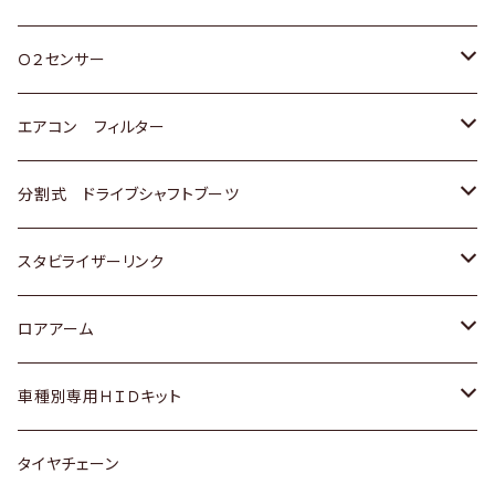
スバル
三菱
ダイハツ
ダイハツ
ホンダ
Ｏ２センサー
スバル
マツダ
三菱
スズキ
トヨタ
エアコン フィルター
三菱
スバル
日産
ホンダ
トヨタ
分割式 ドライブシャフトブーツ
スバル
いすゞ
スズキ
ホンダ
トヨタ
スタビライザーリンク
ダイハツ
日産
スズキ
ホンダ
トヨタ
ロアアーム
マツダ
ダイハツ
日産
スズキ
ホンダ
ホンダ
車種別専用ＨＩＤキット
三菱
マツダ
いすゞ
日産
スズキ
スズキ
トヨタ
タイヤチェーン