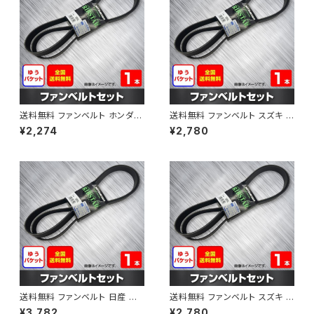
送料無料 ファンベルト ホンダ フ
送料無料 ファンベルト スズキ ス
ィット 型式GE6 H19.10～H25.
ペーシア 型式MK32S H25.03
¥2,274
¥2,780
09 （国内トップメーカー） 1本 H
～H30.02 （国内トップメーカ
AB-0003
ー） 1本 HAB-0004
送料無料 ファンベルト 日産 キ
送料無料 ファンベルト スズキ ワ
ューブ 型式Z12 H20.11～H24.
ゴンR 型式MH34S H24.09～
¥3,782
¥2,780