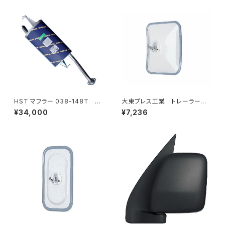
HST マフラー 038-148T プ
大東プレス工業 トレーラーミ
レミオ ZRT261 トヨタ 本体オ
ラー UD L013 NS角型
¥34,000
¥7,236
ールステンレス 車検対応 純正
左 DI-58
同等