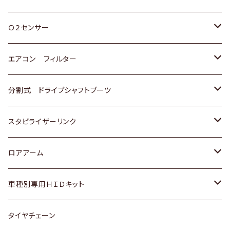
スバル
三菱
ダイハツ
ダイハツ
ホンダ
Ｏ２センサー
スバル
マツダ
三菱
スズキ
トヨタ
エアコン フィルター
三菱
スバル
日産
ホンダ
トヨタ
分割式 ドライブシャフトブーツ
スバル
いすゞ
スズキ
ホンダ
トヨタ
スタビライザーリンク
ダイハツ
日産
スズキ
ホンダ
トヨタ
ロアアーム
マツダ
ダイハツ
日産
スズキ
ホンダ
ホンダ
車種別専用ＨＩＤキット
三菱
マツダ
いすゞ
日産
スズキ
スズキ
トヨタ
タイヤチェーン