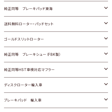
スバル
三菱
日野
マツダ
いすゞ
ダイハツ
スズキ
ホンダ
トヨタ
純正同等 ブレーキパッド東海
日野
日野
三菱ふそう
三菱
ダイハツ
マツダ
日産
スズキ
ホンダ
トヨタ
送料無料ローター・パッドセット
三菱ふそう
三菱ふそう
その他
スバル
マツダ
三菱
ダイハツ
日産
スズキ
ホンダ
トヨタ
ゴールドスリットローター
ＢＭＷ
三菱
マツダ
いすゞ
日産
日産
ホンダ
トヨタ
純正同等 ブレーキシュー（FBK製）
スバル
三菱
ダイハツ
ダイハツ
いすゞ
スズキ
ホンダ
ホンダ
純正同等HST車検対応マフラー
スバル
マツダ
マツダ
ダイハツ
日産
スズキ
スズキ
トヨタ
ディスクローター輸入車
三菱
三菱
マツダ
ダイハツ
日産
日産
ホンダ
ＡＵＤＩ
ブレーキパッド 輸入車