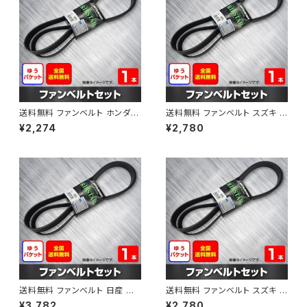
送料無料 ファンベルト ホンダ フ
送料無料 ファンベルト スズキ ス
ィット 型式GE6 H19.10～H25.
ペーシア 型式MK32S H25.03
¥2,274
¥2,780
09 （国内トップメーカー） 1本 H
～H30.02 （国内トップメーカ
AB-0003
ー） 1本 HAB-0004
送料無料 ファンベルト 日産 キ
送料無料 ファンベルト スズキ ワ
ューブ 型式Z12 H20.11～H24.
ゴンR 型式MH34S H24.09～
¥3,782
¥2,780