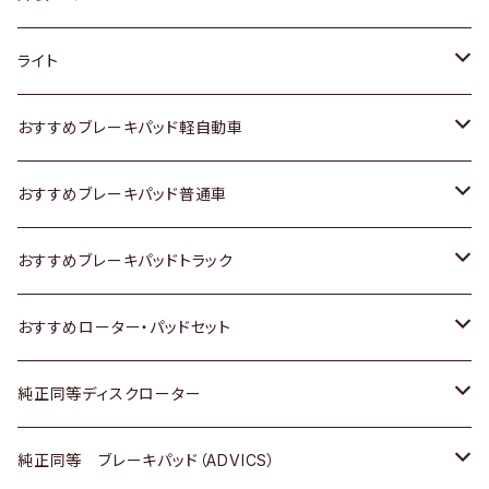
ホンダ
トヨタ
ライト
スズキ
ホンダ
トヨタ
おすすめブレーキパッド軽自動車
日産
スズキ
スズキ
トヨタ
おすすめブレーキパッド普通車
いすゞ
日産
日産
ホンダ
トヨタ
おすすめブレーキパッドトラック
ダイハツ
いすゞ
いすゞ
スズキ
ホンダ
トヨタ
おすすめローター・パッドセット
マツダ
ダイハツ
ダイハツ
日産
スズキ
日産
トヨタ
純正同等ディスクローター
三菱
マツダ
三菱
ダイハツ
日産
いすゞ
ホンダ
トヨタ
純正同等 ブレーキパッド（ADVICS）