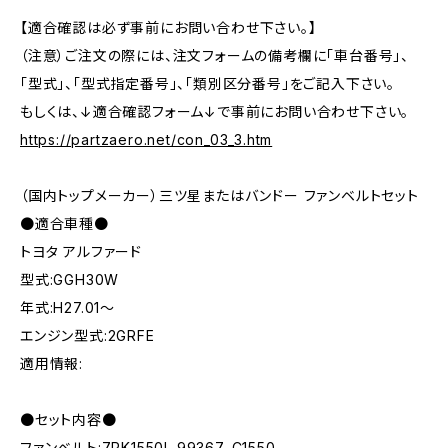
【適合確認は必ず事前にお問い合わせ下さい。】
（注意）ご注文の際には、注文フォームの備考欄に「車台番号」、
「型式」、「型式指定番号」、「類別区分番号」をご記入下さい。
もしくは、↓適合確認フォーム↓で事前にお問い合わせ下さい。
https://partzaero.net/con_03_3.htm
（国内トップメーカー）三ツ星またはバンドー ファンベルトセット
●適合車種●
トヨタ アルファード
型式:GGH30W
年式:H27.01～
エンジン型式:2GRFE
適用情報:
●セット内容●
ファンベルト:7PK1550L 99367-C1550