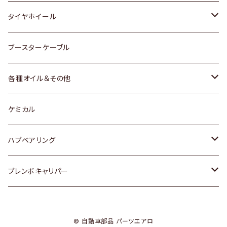
マツダ
スバル
三菱
ダイハツ
ダイハツ
日産
日産
タイヤホイール
レクサス
スバル
マツダ
スバル
ダイハツ
ダイハツ
トヨタ
ブースターケーブル
三菱
マツダ
マツダ
ホンダ
各種オイル＆その他
スバル
スバル
スズキ
ディーデル洗浄添加剤
ケミカル
日産
ハブベアリング
ダイハツ
トヨタ
ブレンボキャリパー
ホンダ
ホンダ
© 自動車部品 パーツエアロ