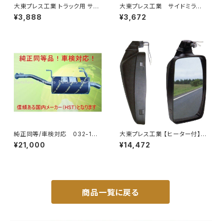
大東プレス工業 トラック用 サイ
大東プレス工業 サイドミラー/
ドミラー/バックミラー J08 330
バックミラーダイハツ ハイゼッ
¥3,888
¥3,672
X170 L012 DI-7
トカーゴ 左 06年～ DI-64
9
純正同等/車検対応 032-132
大東プレス工業 【ヒーター付】ハ
タウンエース ライトエース トラ
イウェイミラー ヒーター付 100
¥21,000
¥14,472
ック
0R DI-5101CXY
商品一覧に戻る