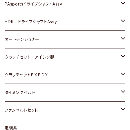
スバル
スバル
三菱
マツダ
ダイハツ
ダイハツ
スズキ
ＢＥＮＺ
ＢＥＮＺ
PAsportsドライブシャフトAssy
ＢＥＮＺ
スバル
三菱
マツダ
マツダ
日産
ＢＭＷ
ＢＭＷ
トヨタ
HDK ドライブシャフトAssy
スバル
三菱
三菱
いすゞ
GOLF
ＷＡＧＥＮ
ホンダ
スズキ
オートテンショナー
スバル
スバル
ダイハツ
ＷＡＧＥＮ
ＶＯＬＶＯ
スズキ
ダイハツ
トヨタ
クラッチセット アイシン製
マツダ
アストロ（シボレー）
日産
日産
ホンダ
クラッチセットＥＸＥＤＹ
三菱
クライスラー
ダイハツ
ホンダ
スズキ
ホンダ
タイミングベルト
スバル
マツダ
マツダ
ダイハツ
スズキ
トヨタ
ファンベルトセット
日野
三菱
マツダ
日産
スズキ
トヨタ
電装系