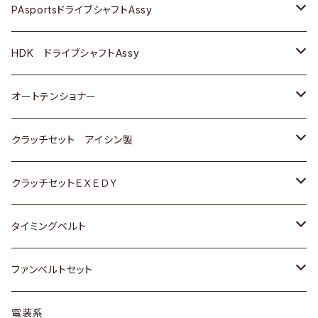
スバル
スバル
三菱
マツダ
ダイハツ
ダイハツ
スズキ
ＢＥＮＺ
ＢＥＮＺ
PAsportsドライブシャフトAssy
ＢＥＮＺ
スバル
三菱
マツダ
マツダ
日産
ＢＭＷ
ＢＭＷ
トヨタ
HDK ドライブシャフトAssy
スバル
三菱
三菱
いすゞ
GOLF
ＷＡＧＥＮ
ホンダ
スズキ
オートテンショナー
スバル
スバル
ダイハツ
ＷＡＧＥＮ
ＶＯＬＶＯ
スズキ
ダイハツ
トヨタ
クラッチセット アイシン製
マツダ
アストロ（シボレー）
日産
日産
ホンダ
クラッチセットＥＸＥＤＹ
三菱
クライスラー
ダイハツ
ホンダ
スズキ
ホンダ
タイミングベルト
スバル
マツダ
マツダ
ダイハツ
スズキ
トヨタ
ファンベルトセット
日野
三菱
マツダ
日産
スズキ
トヨタ
電装系