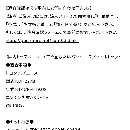
【適合確認は必ず事前にお問い合わせ下さい。】
（注意）ご注文の際には、注文フォームの備考欄に「車台番号」、
「型式」、「型式指定番号」、「類別区分番号」をご記入下さい。
もしくは、↓適合確認フォーム↓で事前にお問い合わせ下さい。
https://partzaero.net/con_03_3.htm
（国内トップメーカー）三ツ星またはバンドー ファンベルトセット
●適合車種●
トヨタ ハイエース
型式:KDH227B
年式:H17.01～H19.09
エンジン型式:2KDFTV
適用情報:
●セット内容●
ファンベルト:7PK1473E 90916-02524