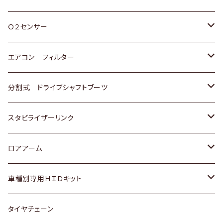
スバル
三菱
ダイハツ
ダイハツ
ホンダ
Ｏ２センサー
スバル
マツダ
三菱
スズキ
トヨタ
エアコン フィルター
三菱
スバル
日産
ホンダ
トヨタ
分割式 ドライブシャフトブーツ
スバル
いすゞ
スズキ
ホンダ
トヨタ
スタビライザーリンク
ダイハツ
日産
スズキ
ホンダ
トヨタ
ロアアーム
マツダ
ダイハツ
日産
スズキ
ホンダ
ホンダ
車種別専用ＨＩＤキット
三菱
マツダ
いすゞ
日産
スズキ
スズキ
トヨタ
タイヤチェーン