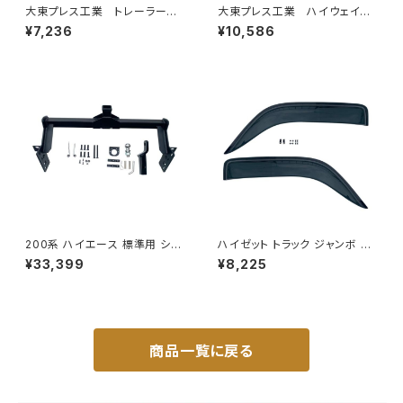
大東プレス工業 トレーラーミ
大東プレス工業 ハイウェイミ
ラー UD L013 NS角型
ラー 800Rヒーター無 トラッ
¥7,236
¥10,586
左 DI-58
ク用 トラック DI-6021AXY
200系 ハイエース 標準用 シャ
ハイゼット トラック ジャンボ S5
ックル 付き ヒッチ メンバー ボ
00P S510P S500 S510 系 ワ
¥33,399
¥8,225
ールマウント ヒッチマウント トレ
イド ドアバイザー止め具付ピク
ーラー 牽引 SP 1000kg S-GL
シス サンバー サイド サンバイザ
DX JP-SY-FB04
ー JP-YD-HIJET
商品一覧に戻る