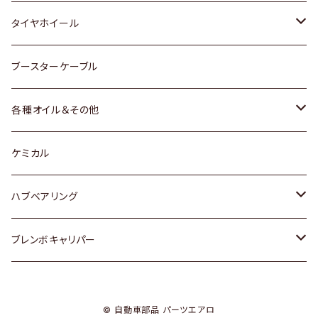
マツダ
スバル
三菱
ダイハツ
ダイハツ
日産
日産
タイヤホイール
レクサス
スバル
マツダ
スバル
ダイハツ
ダイハツ
トヨタ
ブースターケーブル
三菱
マツダ
マツダ
ホンダ
各種オイル＆その他
スバル
スバル
スズキ
ディーデル洗浄添加剤
ケミカル
日産
ハブベアリング
ダイハツ
トヨタ
ブレンボキャリパー
ホンダ
ホンダ
© 自動車部品 パーツエアロ