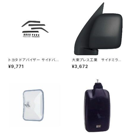
トヨタ ドアバイザー サイドバイ
大東プレス工業 サイドミラー/
ザー タンク 900系 ルーミー 9
バックミラーダイハツ ハイゼッ
¥9,771
¥3,672
00系 M900A M910A サイドド
トカーゴ 左 06年～ DI-64
ア 金具付き ZERO DS13
9