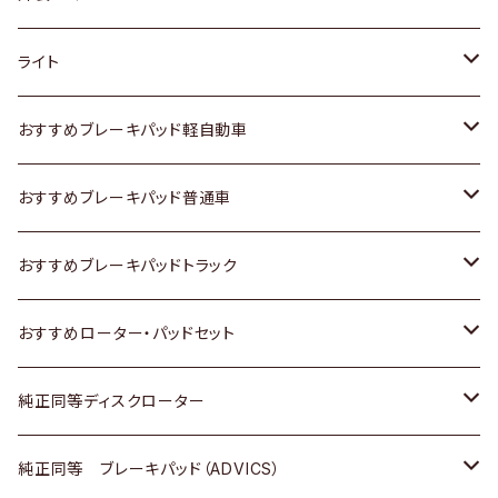
ホンダ
トヨタ
ライト
スズキ
ホンダ
トヨタ
おすすめブレーキパッド軽自動車
日産
スズキ
スズキ
トヨタ
おすすめブレーキパッド普通車
いすゞ
日産
日産
ホンダ
トヨタ
おすすめブレーキパッドトラック
ダイハツ
いすゞ
いすゞ
スズキ
ホンダ
トヨタ
おすすめローター・パッドセット
マツダ
ダイハツ
ダイハツ
日産
スズキ
日産
トヨタ
純正同等ディスクローター
三菱
マツダ
三菱
ダイハツ
日産
いすゞ
ホンダ
トヨタ
純正同等 ブレーキパッド（ADVICS）