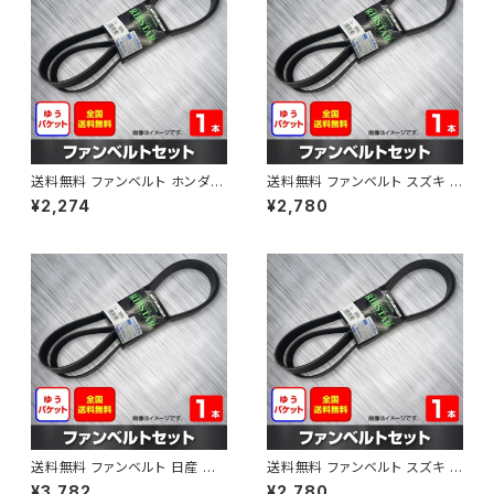
送料無料 ファンベルト ホンダ フ
送料無料 ファンベルト スズキ ス
ィット 型式GE6 H19.10～H25.
ペーシア 型式MK32S H25.03
¥2,274
¥2,780
09 （国内トップメーカー） 1本 H
～H30.02 （国内トップメーカ
AB-0003
ー） 1本 HAB-0004
送料無料 ファンベルト 日産 キ
送料無料 ファンベルト スズキ ワ
ューブ 型式Z12 H20.11～H24.
ゴンR 型式MH34S H24.09～
¥3,782
¥2,780