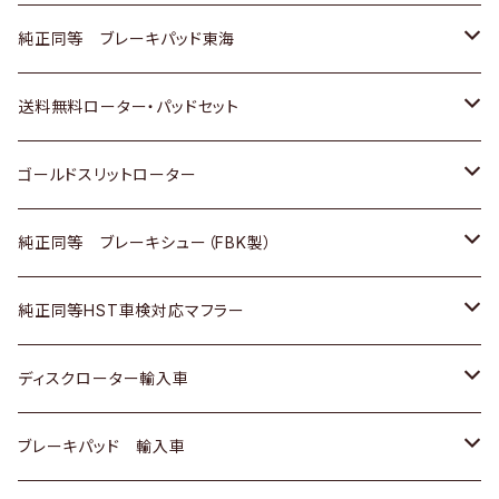
スバル
三菱
日野
マツダ
いすゞ
ダイハツ
スズキ
ホンダ
トヨタ
純正同等 ブレーキパッド東海
日野
日野
三菱ふそう
三菱
ダイハツ
マツダ
日産
スズキ
ホンダ
トヨタ
送料無料ローター・パッドセット
三菱ふそう
三菱ふそう
その他
スバル
マツダ
三菱
ダイハツ
日産
スズキ
ホンダ
トヨタ
ゴールドスリットローター
ＢＭＷ
三菱
マツダ
いすゞ
日産
日産
ホンダ
トヨタ
純正同等 ブレーキシュー（FBK製）
スバル
三菱
ダイハツ
ダイハツ
いすゞ
スズキ
ホンダ
ホンダ
純正同等HST車検対応マフラー
スバル
マツダ
マツダ
ダイハツ
日産
スズキ
スズキ
トヨタ
ディスクローター輸入車
三菱
三菱
マツダ
ダイハツ
日産
日産
ホンダ
ＡＵＤＩ
ブレーキパッド 輸入車