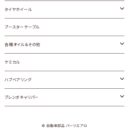
マツダ
スバル
三菱
ダイハツ
ダイハツ
日産
日産
タイヤホイール
レクサス
スバル
マツダ
スバル
ダイハツ
ダイハツ
トヨタ
ブースターケーブル
三菱
マツダ
マツダ
ホンダ
各種オイル＆その他
スバル
スバル
スズキ
ディーデル洗浄添加剤
ケミカル
日産
ハブベアリング
ダイハツ
トヨタ
ブレンボキャリパー
ホンダ
ホンダ
© 自動車部品 パーツエアロ