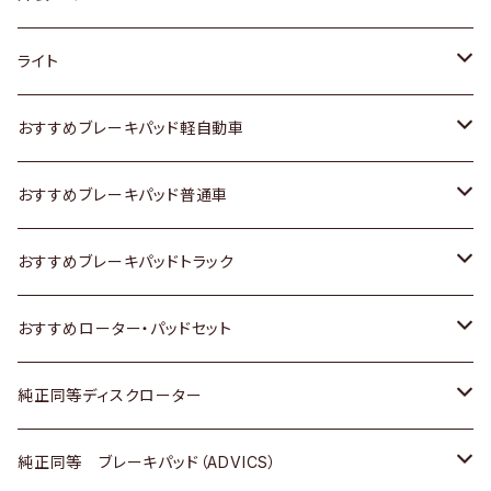
ホンダ
トヨタ
ライト
スズキ
ホンダ
トヨタ
おすすめブレーキパッド軽自動車
日産
スズキ
スズキ
トヨタ
おすすめブレーキパッド普通車
いすゞ
日産
日産
ホンダ
トヨタ
おすすめブレーキパッドトラック
ダイハツ
いすゞ
いすゞ
スズキ
ホンダ
トヨタ
おすすめローター・パッドセット
マツダ
ダイハツ
ダイハツ
日産
スズキ
日産
トヨタ
純正同等ディスクローター
三菱
マツダ
三菱
ダイハツ
日産
いすゞ
ホンダ
トヨタ
純正同等 ブレーキパッド（ADVICS）