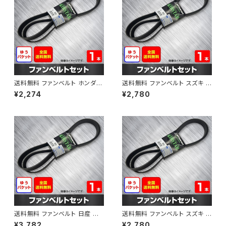
送料無料 ファンベルト ホンダ フ
送料無料 ファンベルト スズキ ス
ィット 型式GE6 H19.10～H25.
ペーシア 型式MK32S H25.03
¥2,274
¥2,780
09 （国内トップメーカー） 1本 H
～H30.02 （国内トップメーカ
AB-0003
ー） 1本 HAB-0004
送料無料 ファンベルト 日産 キ
送料無料 ファンベルト スズキ ワ
ューブ 型式Z12 H20.11～H24.
ゴンR 型式MH34S H24.09～
¥3,782
¥2,780