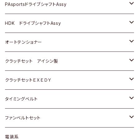
スバル
スバル
三菱
マツダ
ダイハツ
ダイハツ
スズキ
ＢＥＮＺ
ＢＥＮＺ
PAsportsドライブシャフトAssy
ＢＥＮＺ
スバル
三菱
マツダ
マツダ
日産
ＢＭＷ
ＢＭＷ
トヨタ
HDK ドライブシャフトAssy
スバル
三菱
三菱
いすゞ
GOLF
ＷＡＧＥＮ
ホンダ
スズキ
オートテンショナー
スバル
スバル
ダイハツ
ＷＡＧＥＮ
ＶＯＬＶＯ
スズキ
ダイハツ
トヨタ
クラッチセット アイシン製
マツダ
アストロ（シボレー）
日産
日産
ホンダ
クラッチセットＥＸＥＤＹ
三菱
クライスラー
ダイハツ
ホンダ
スズキ
ホンダ
タイミングベルト
スバル
マツダ
マツダ
ダイハツ
スズキ
トヨタ
ファンベルトセット
日野
三菱
マツダ
日産
スズキ
トヨタ
電装系