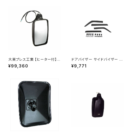
大東プレス工業 【ヒーター付】ハ
ドアバイザー サイドバイザー タ
イウェイミラー リモコン+ヒータ
ンク 900系 ルーミー 900系 M
¥99,360
¥9,771
ー付 DI-6021CXE
900A M910A サイドドア 金具
付き ZERO DS13