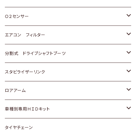
スバル
三菱
ダイハツ
ダイハツ
ホンダ
Ｏ２センサー
スバル
マツダ
三菱
スズキ
トヨタ
エアコン フィルター
三菱
スバル
日産
ホンダ
トヨタ
分割式 ドライブシャフトブーツ
スバル
いすゞ
スズキ
ホンダ
トヨタ
スタビライザーリンク
ダイハツ
日産
スズキ
ホンダ
トヨタ
ロアアーム
マツダ
ダイハツ
日産
スズキ
ホンダ
ホンダ
車種別専用ＨＩＤキット
三菱
マツダ
いすゞ
日産
スズキ
スズキ
トヨタ
タイヤチェーン