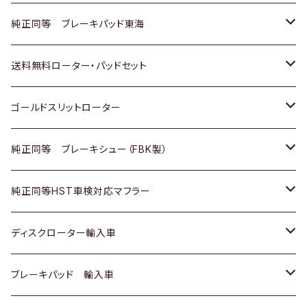
スバル
三菱
日野
マツダ
いすゞ
ダイハツ
スズキ
ホンダ
トヨタ
純正同等 ブレーキパッド東海
日野
日野
三菱ふそう
三菱
ダイハツ
マツダ
日産
スズキ
ホンダ
トヨタ
送料無料ローター・パッドセット
三菱ふそう
三菱ふそう
その他
スバル
マツダ
三菱
ダイハツ
日産
スズキ
ホンダ
トヨタ
ゴールドスリットローター
ＢＭＷ
三菱
マツダ
いすゞ
日産
日産
ホンダ
トヨタ
純正同等 ブレーキシュー（FBK製）
スバル
三菱
ダイハツ
ダイハツ
いすゞ
スズキ
ホンダ
ホンダ
純正同等HST車検対応マフラー
スバル
マツダ
マツダ
ダイハツ
日産
スズキ
スズキ
トヨタ
ディスクローター輸入車
三菱
三菱
マツダ
ダイハツ
日産
日産
ホンダ
ＡＵＤＩ
ブレーキパッド 輸入車