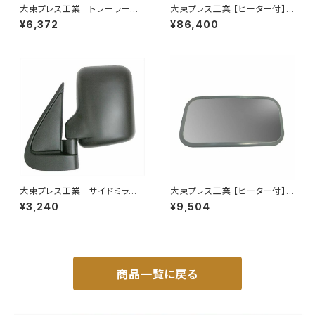
大東プレス工業 トレーラーミ
大東プレス工業 【ヒーター付】ハ
ラー 黒 UD L013 NS
イウェイリモコンミラー DI-722
¥6,372
¥86,400
角型 左 DI-58B
1CXE
大東プレス工業 サイドミラー/
大東プレス工業 【ヒーター付】サ
バックミラー ダイハツ ハイ
イドミラー/バックミラーJ08 DI
¥3,240
¥9,504
ゼット トラック 左 99年～
-7Z
DI-639
商品一覧に戻る