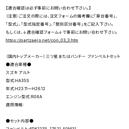
【適合確認は必ず事前にお問い合わせ下さい。】
（注意）ご注文の際には、注文フォームの備考欄に「車台番号」、
「型式」、「型式指定番号」、「類別区分番号」をご記入下さい。
もしくは、↓適合確認フォーム↓で事前にお問い合わせ下さい。
https://partzaero.net/con_03_3.htm
（国内トップメーカー）三ツ星またはバンドー ファンベルトセット
●適合車種●
スズキ アルト
型式:HA35S
年式:H23.11～H26.12
エンジン型式:R06A
適用情報:
●セット内容●
ファンベルト:6PK1231L 17521-50M31