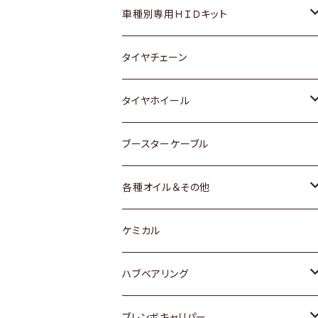
マツダ
ダイハツ
日産
スズキ
ホンダ
ホンダ
車種別専用ＨＩＤキット
三菱
マツダ
いすゞ
日産
スズキ
スズキ
トヨタ
タイヤチェーン
マツダ
スバル
三菱
ダイハツ
ダイハツ
日産
日産
タイヤホイール
レクサス
スバル
マツダ
スバル
ダイハツ
ダイハツ
トヨタ
ブースターケーブル
三菱
マツダ
マツダ
ホンダ
各種オイル＆その他
スバル
スバル
スズキ
ディーデル洗浄添加剤
ケミカル
日産
ハブベアリング
ダイハツ
トヨタ
ブレンボキャリパー