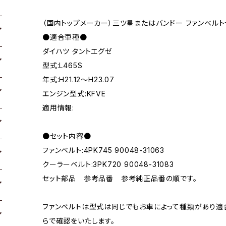
（国内トップメーカー）三ツ星またはバンドー ファンベルト
●適合車種●
ダイハツ タントエグゼ
型式:L465S
年式:H21.12～H23.07
エンジン型式:KFVE
適用情報:
●セット内容●
ファンベルト:4PK745 90048-31063
クーラーベルト:3PK720 90048-31083
セット部品 参考品番 参考純正品番の順です。
ファンベルトは型式は同じでもお車によって種類があり適
らで確認をいたします。