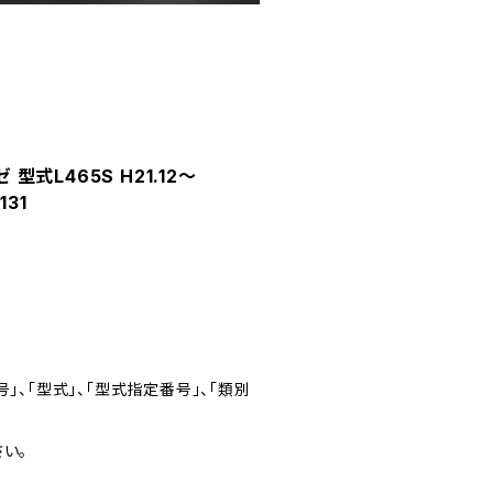
式L465S H21.12～
131
」、「型式」、「型式指定番号」、「類別
い。