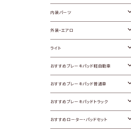
内装パーツ
トヨタ
外装・エアロ
ホンダ
トヨタ
ライト
スズキ
ホンダ
トヨタ
おすすめブレーキパッド軽自動車
日産
スズキ
スズキ
トヨタ
おすすめブレーキパッド普通車
いすゞ
日産
日産
ホンダ
トヨタ
おすすめブレーキパッドトラック
ダイハツ
いすゞ
いすゞ
スズキ
ホンダ
トヨタ
おすすめローター・パッドセット