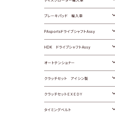
ディスクローター輸入車
三菱
三菱
マツダ
ダイハツ
日産
日産
ホンダ
ＡＵＤＩ
ブレーキパッド 輸入車
スバル
スバル
三菱
マツダ
ダイハツ
ダイハツ
スズキ
ＢＥＮＺ
ＢＥＮＺ
PAsportsドライブシャフトAssy
ＢＥＮＺ
スバル
三菱
マツダ
マツダ
日産
ＢＭＷ
ＢＭＷ
トヨタ
HDK ドライブシャフトAssy
スバル
三菱
三菱
いすゞ
GOLF
ＷＡＧＥＮ
ホンダ
スズキ
オートテンショナー
スバル
スバル
ダイハツ
ＷＡＧＥＮ
ＶＯＬＶＯ
スズキ
ダイハツ
トヨタ
クラッチセット アイシン製
マツダ
アストロ（シボレー）
日産
日産
ホンダ
クラッチセットＥＸＥＤＹ
三菱
クライスラー
ダイハツ
ホンダ
スズキ
ホンダ
タイミングベルト