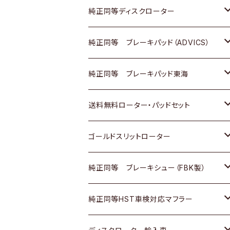
マツダ
ダイハツ
ダイハツ
日産
スズキ
日産
トヨタ
純正同等ディスクローター
三菱
マツダ
三菱
ダイハツ
日産
いすゞ
ホンダ
トヨタ
純正同等 ブレーキパッド（ADVICS）
スバル
三菱
日野
マツダ
いすゞ
ダイハツ
スズキ
ホンダ
トヨタ
純正同等 ブレーキパッド東海
日野
日野
三菱ふそう
三菱
ダイハツ
マツダ
日産
スズキ
ホンダ
トヨタ
送料無料ローター・パッドセット
三菱ふそう
三菱ふそう
その他
スバル
マツダ
三菱
ダイハツ
日産
スズキ
ホンダ
トヨタ
ゴールドスリットローター
ＢＭＷ
三菱
マツダ
いすゞ
日産
日産
ホンダ
トヨタ
純正同等 ブレーキシュー（FBK製）
スバル
三菱
ダイハツ
ダイハツ
いすゞ
スズキ
ホンダ
ホンダ
純正同等HST車検対応マフラー
スバル
マツダ
マツダ
ダイハツ
日産
スズキ
スズキ
トヨタ