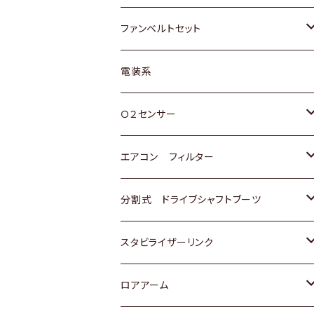
スバル
マツダ
マツダ
ダイハツ
スズキ
トヨタ
ファンベルトセット
日野
三菱
マツダ
日産
スズキ
トヨタ
電装系
スバル
三菱
ダイハツ
ダイハツ
ホンダ
Ｏ２センサー
スバル
マツダ
三菱
スズキ
トヨタ
エアコン フィルター
三菱
スバル
日産
ホンダ
トヨタ
分割式 ドライブシャフトブーツ
スバル
いすゞ
スズキ
ホンダ
トヨタ
スタビライザーリンク
ダイハツ
日産
スズキ
ホンダ
トヨタ
ロアアーム