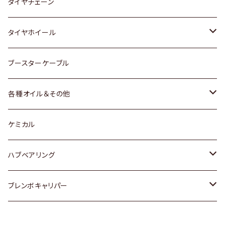
三菱
マツダ
いすゞ
日産
スズキ
スズキ
トヨタ
タイヤチェーン
マツダ
スバル
三菱
ダイハツ
ダイハツ
日産
日産
タイヤホイール
レクサス
スバル
マツダ
スバル
ダイハツ
ダイハツ
トヨタ
ブースターケーブル
三菱
マツダ
マツダ
ホンダ
各種オイル＆その他
スバル
スバル
スズキ
ディーデル洗浄添加剤
ケミカル
日産
ハブベアリング
ダイハツ
トヨタ
ブレンボキャリパー
ホンダ
ホンダ