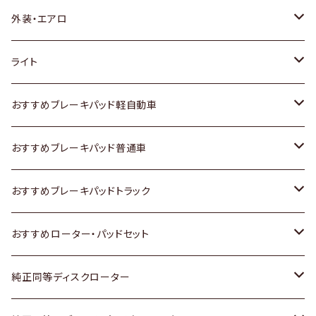
トヨタ
外装・エアロ
ホンダ
トヨタ
ライト
スズキ
ホンダ
トヨタ
おすすめブレーキパッド軽自動車
日産
スズキ
スズキ
トヨタ
おすすめブレーキパッド普通車
いすゞ
日産
日産
ホンダ
トヨタ
おすすめブレーキパッドトラック
ダイハツ
いすゞ
いすゞ
スズキ
ホンダ
トヨタ
おすすめローター・パッドセット
マツダ
ダイハツ
ダイハツ
日産
スズキ
日産
トヨタ
純正同等ディスクローター