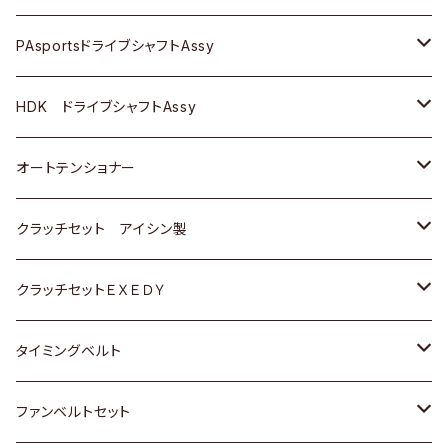
スバル
スバル
三菱
マツダ
ダイハツ
ダイハツ
スズキ
ＢＥＮＺ
ＢＥＮＺ
PAsportsドライブシャフトAssy
ＢＥＮＺ
スバル
三菱
マツダ
マツダ
日産
ＢＭＷ
ＢＭＷ
トヨタ
HDK ドライブシャフトAssy
スバル
三菱
三菱
いすゞ
GOLF
ＷＡＧＥＮ
ホンダ
スズキ
オートテンショナー
スバル
スバル
ダイハツ
ＷＡＧＥＮ
ＶＯＬＶＯ
スズキ
ダイハツ
トヨタ
クラッチセット アイシン製
マツダ
アストロ（シボレー）
日産
日産
ホンダ
クラッチセットＥＸＥＤＹ
三菱
クライスラー
ダイハツ
ホンダ
スズキ
ホンダ
タイミングベルト
スバル
マツダ
マツダ
ダイハツ
スズキ
トヨタ
ファンベルトセット