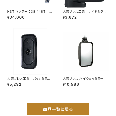
HST マフラー 038-148T プ
大東プレス工業 サイドミラー/
レミオ ZRT261 トヨタ 本体オ
バックミラーダイハツ ハイゼッ
¥34,000
¥3,672
ールステンレス 車検対応 純正
トカーゴ 左 06年～ DI-64
同等
9
大東プレス工業 バックミラーH
大東プレス ハイウェイミラー 10
400 ｺﾊﾞﾝ L005 黒 J08
00R DI-6121AXY
¥5,292
¥10,586
330×170 DI-8B
商品一覧に戻る