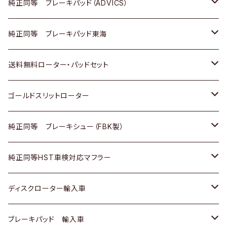
三菱
マツダ
三菱
ダイハツ
日産
いすゞ
ホンダ
トヨタ
純正同等 ブレーキパッド（ADVICS）
スバル
三菱
日野
マツダ
いすゞ
ダイハツ
スズキ
ホンダ
トヨタ
純正同等 ブレーキパッド東海
日野
日野
三菱ふそう
三菱
ダイハツ
マツダ
日産
スズキ
ホンダ
トヨタ
送料無料ローター・パッドセット
三菱ふそう
三菱ふそう
その他
スバル
マツダ
三菱
ダイハツ
日産
スズキ
ホンダ
トヨタ
ゴールドスリットローター
ＢＭＷ
三菱
マツダ
いすゞ
日産
日産
ホンダ
トヨタ
純正同等 ブレーキシュー（FBK製）
スバル
三菱
ダイハツ
ダイハツ
いすゞ
スズキ
ホンダ
ホンダ
純正同等HST車検対応マフラー
スバル
マツダ
マツダ
ダイハツ
日産
スズキ
スズキ
トヨタ
ディスクローター輸入車
三菱
三菱
マツダ
ダイハツ
日産
日産
ホンダ
ＡＵＤＩ
ブレーキパッド 輸入車