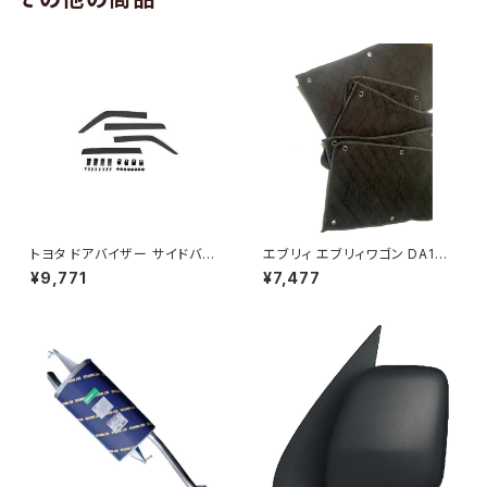
トヨタ ドアバイザー サイドバイ
エブリィ エブリィワゴン DA17V
ザー タンク 900系 ルーミー 9
DA17W サンシェード エブリー
¥9,771
¥7,477
00系 M900A M910A サイドド
マルチサンシェード 車種専用 8
ア 金具付き ZERO DS13
枚set カーテン 遮光 車中泊 JP
-TYD-DA17