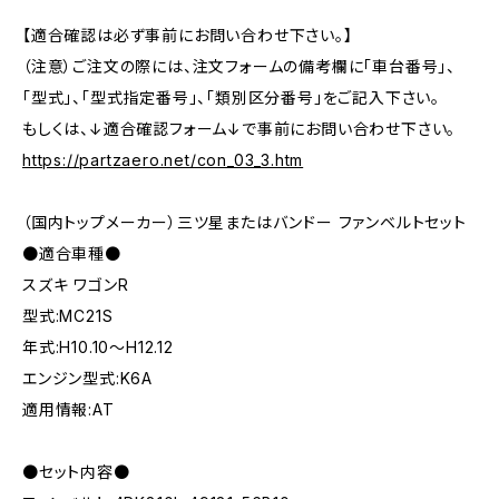
【適合確認は必ず事前にお問い合わせ下さい。】
（注意）ご注文の際には、注文フォームの備考欄に「車台番号」、
「型式」、「型式指定番号」、「類別区分番号」をご記入下さい。
もしくは、↓適合確認フォーム↓で事前にお問い合わせ下さい。
https://partzaero.net/con_03_3.htm
（国内トップメーカー）三ツ星またはバンドー ファンベルトセット
●適合車種●
スズキ ワゴンR
型式:MC21S
年式:H10.10～H12.12
エンジン型式:K6A
適用情報:AT
●セット内容●