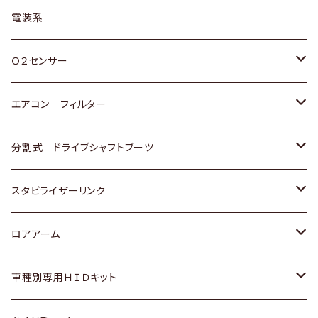
日野
三菱
マツダ
日産
スズキ
トヨタ
電装系
スバル
三菱
ダイハツ
ダイハツ
ホンダ
Ｏ２センサー
スバル
マツダ
三菱
スズキ
トヨタ
エアコン フィルター
三菱
スバル
日産
ホンダ
トヨタ
分割式 ドライブシャフトブーツ
スバル
いすゞ
スズキ
ホンダ
トヨタ
スタビライザーリンク
ダイハツ
日産
スズキ
ホンダ
トヨタ
ロアアーム
マツダ
ダイハツ
日産
スズキ
ホンダ
ホンダ
車種別専用ＨＩＤキット