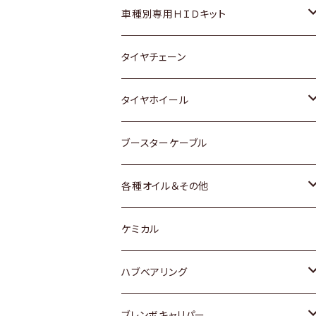
マツダ
ダイハツ
日産
スズキ
ホンダ
ホンダ
車種別専用ＨＩＤキット
三菱
マツダ
いすゞ
日産
スズキ
スズキ
トヨタ
タイヤチェーン
マツダ
スバル
三菱
ダイハツ
ダイハツ
日産
日産
タイヤホイール
レクサス
スバル
マツダ
スバル
ダイハツ
ダイハツ
トヨタ
ブースターケーブル
三菱
マツダ
マツダ
ホンダ
各種オイル＆その他
スバル
スバル
スズキ
ディーデル洗浄添加剤
ケミカル
日産
ハブベアリング
ダイハツ
トヨタ
ブレンボキャリパー