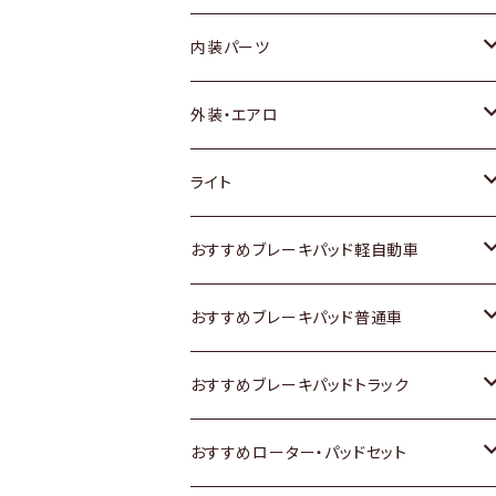
内装パーツ
トヨタ
外装・エアロ
ホンダ
トヨタ
ライト
スズキ
ホンダ
トヨタ
おすすめブレーキパッド軽自動車
日産
スズキ
スズキ
トヨタ
おすすめブレーキパッド普通車
いすゞ
日産
日産
ホンダ
トヨタ
おすすめブレーキパッドトラック
ダイハツ
いすゞ
いすゞ
スズキ
ホンダ
トヨタ
おすすめローター・パッドセット