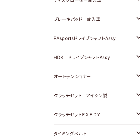
ディスクローター輸入車
三菱
三菱
マツダ
ダイハツ
日産
日産
ホンダ
ＡＵＤＩ
ブレーキパッド 輸入車
スバル
スバル
三菱
マツダ
ダイハツ
ダイハツ
スズキ
ＢＥＮＺ
ＢＥＮＺ
PAsportsドライブシャフトAssy
ＢＥＮＺ
スバル
三菱
マツダ
マツダ
日産
ＢＭＷ
ＢＭＷ
トヨタ
HDK ドライブシャフトAssy
スバル
三菱
三菱
いすゞ
GOLF
ＷＡＧＥＮ
ホンダ
スズキ
オートテンショナー
スバル
スバル
ダイハツ
ＷＡＧＥＮ
ＶＯＬＶＯ
スズキ
ダイハツ
トヨタ
クラッチセット アイシン製
マツダ
アストロ（シボレー）
日産
日産
ホンダ
クラッチセットＥＸＥＤＹ
三菱
クライスラー
ダイハツ
ホンダ
スズキ
ホンダ
タイミングベルト