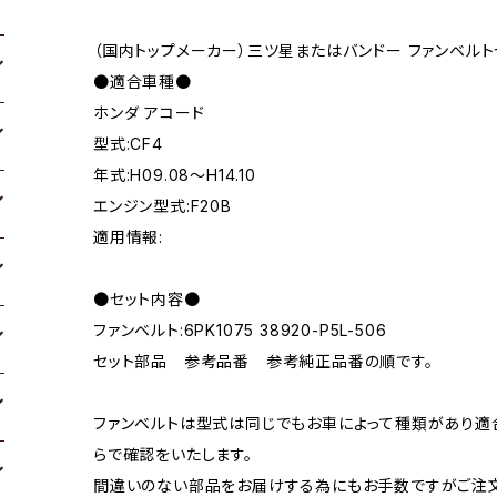
（国内トップメーカー）三ツ星またはバンドー ファンベルト
●適合車種●
ホンダ アコード
型式:CF4
年式:H09.08～H14.10
エンジン型式:F20B
適用情報:
●セット内容●
ファンベルト:6PK1075 38920-P5L-506
セット部品 参考品番 参考純正品番の順です。
ファンベルトは型式は同じでもお車によって種類があり適
らで確認をいたします。
間違いのない部品をお届けする為にもお手数ですがご注