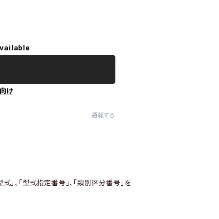
vailable
向け
通報する
型式」、「型式指定番号」、「類別区分番号」を