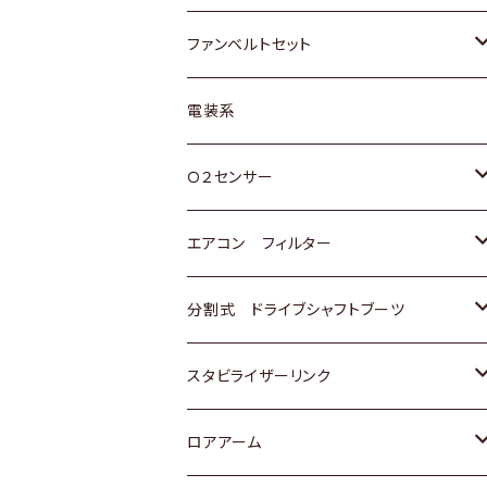
スバル
マツダ
マツダ
ダイハツ
スズキ
トヨタ
ファンベルトセット
日野
三菱
マツダ
日産
スズキ
トヨタ
電装系
スバル
三菱
ダイハツ
ダイハツ
ホンダ
Ｏ２センサー
スバル
マツダ
三菱
スズキ
トヨタ
エアコン フィルター
三菱
スバル
日産
ホンダ
トヨタ
分割式 ドライブシャフトブーツ
スバル
いすゞ
スズキ
ホンダ
トヨタ
スタビライザーリンク
ダイハツ
日産
スズキ
ホンダ
トヨタ
ロアアーム