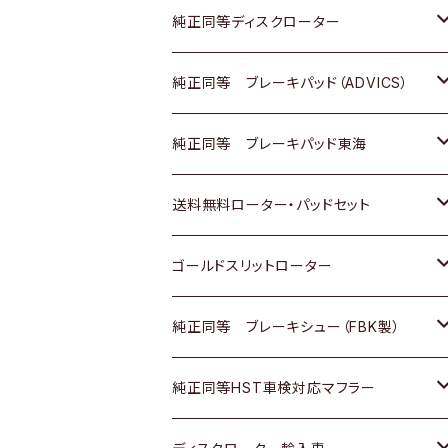
マツダ
ダイハツ
ダイハツ
日産
スズキ
日産
トヨタ
純正同等ディスクローター
三菱
マツダ
三菱
ダイハツ
日産
いすゞ
ホンダ
トヨタ
純正同等 ブレーキパッド（ADVICS）
スバル
三菱
日野
マツダ
いすゞ
ダイハツ
スズキ
ホンダ
トヨタ
純正同等 ブレーキパッド東海
日野
日野
三菱ふそう
三菱
ダイハツ
マツダ
日産
スズキ
ホンダ
トヨタ
送料無料ローター・パッドセット
三菱ふそう
三菱ふそう
その他
スバル
マツダ
三菱
ダイハツ
日産
スズキ
ホンダ
トヨタ
ゴールドスリットローター
ＢＭＷ
三菱
マツダ
いすゞ
日産
日産
ホンダ
トヨタ
純正同等 ブレーキシュー（FBK製）
スバル
三菱
ダイハツ
ダイハツ
いすゞ
スズキ
ホンダ
ホンダ
純正同等HST車検対応マフラー
スバル
マツダ
マツダ
ダイハツ
日産
スズキ
スズキ
トヨタ