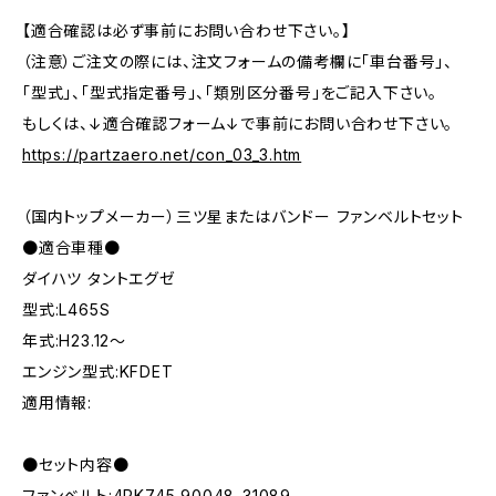
【適合確認は必ず事前にお問い合わせ下さい。】
（注意）ご注文の際には、注文フォームの備考欄に「車台番号」、
「型式」、「型式指定番号」、「類別区分番号」をご記入下さい。
もしくは、↓適合確認フォーム↓で事前にお問い合わせ下さい。
https://partzaero.net/con_03_3.htm
（国内トップメーカー）三ツ星またはバンドー ファンベルトセット
●適合車種●
ダイハツ タントエグゼ
型式:L465S
年式:H23.12～
エンジン型式:KFDET
適用情報:
●セット内容●
ファンベルト:4PK745 90048-31089