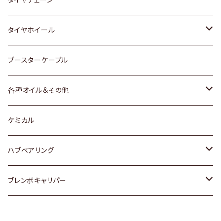
マツダ
スバル
三菱
ダイハツ
ダイハツ
日産
日産
タイヤホイール
レクサス
スバル
マツダ
スバル
ダイハツ
ダイハツ
トヨタ
ブースターケーブル
三菱
マツダ
マツダ
ホンダ
各種オイル＆その他
スバル
スバル
スズキ
ディーデル洗浄添加剤
ケミカル
日産
ハブベアリング
ダイハツ
トヨタ
ブレンボキャリパー
ホンダ
ホンダ