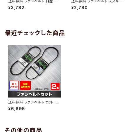
送料無料 ファンベルト 日産 キ
送料無料 ファンベルト スズキ ワ
ューブ 型式Z12 H20.11～H24.
ゴンR 型式MH34S H24.09～
¥3,782
¥2,780
10 （国内トップメーカー） 1本 H
H29.02 （国内トップメーカー）
AB-0005
1本 HAB-0006
最近チェックした商品
送料無料 ファンベルトセット ダ
イハツ タントエグゼ 型式L465
¥6,695
S H23.12～ （国内トップメーカ
ー） 2本セット HAB-0115
その他の商品