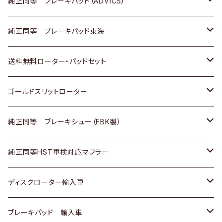
三菱
マツダ
三菱
ダイハツ
日産
いすゞ
ホンダ
トヨタ
純正同等 ブレーキパッド（ADVICS）
スバル
三菱
日野
マツダ
いすゞ
ダイハツ
スズキ
ホンダ
トヨタ
純正同等 ブレーキパッド東海
日野
日野
三菱ふそう
三菱
ダイハツ
マツダ
日産
スズキ
ホンダ
トヨタ
送料無料ローター・パッドセット
三菱ふそう
三菱ふそう
その他
スバル
マツダ
三菱
ダイハツ
日産
スズキ
ホンダ
トヨタ
ゴールドスリットローター
ＢＭＷ
三菱
マツダ
いすゞ
日産
日産
ホンダ
トヨタ
純正同等 ブレーキシュー（FBK製）
スバル
三菱
ダイハツ
ダイハツ
いすゞ
スズキ
ホンダ
ホンダ
純正同等HST車検対応マフラー
スバル
マツダ
マツダ
ダイハツ
日産
スズキ
スズキ
トヨタ
ディスクローター輸入車
三菱
三菱
マツダ
ダイハツ
日産
日産
ホンダ
ＡＵＤＩ
ブレーキパッド 輸入車