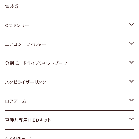
日野
三菱
マツダ
日産
スズキ
トヨタ
電装系
スバル
三菱
ダイハツ
ダイハツ
ホンダ
Ｏ２センサー
スバル
マツダ
三菱
スズキ
トヨタ
エアコン フィルター
三菱
スバル
日産
ホンダ
トヨタ
分割式 ドライブシャフトブーツ
スバル
いすゞ
スズキ
ホンダ
トヨタ
スタビライザーリンク
ダイハツ
日産
スズキ
ホンダ
トヨタ
ロアアーム
マツダ
ダイハツ
日産
スズキ
ホンダ
ホンダ
車種別専用ＨＩＤキット
三菱
マツダ
いすゞ
日産
スズキ
スズキ
トヨタ
タイヤチェーン