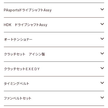
スバル
スバル
三菱
マツダ
ダイハツ
ダイハツ
スズキ
ＢＥＮＺ
ＢＥＮＺ
PAsportsドライブシャフトAssy
ＢＥＮＺ
スバル
三菱
マツダ
マツダ
日産
ＢＭＷ
ＢＭＷ
トヨタ
HDK ドライブシャフトAssy
スバル
三菱
三菱
いすゞ
GOLF
ＷＡＧＥＮ
ホンダ
スズキ
オートテンショナー
スバル
スバル
ダイハツ
ＷＡＧＥＮ
ＶＯＬＶＯ
スズキ
ダイハツ
トヨタ
クラッチセット アイシン製
マツダ
アストロ（シボレー）
日産
日産
ホンダ
クラッチセットＥＸＥＤＹ
三菱
クライスラー
ダイハツ
ホンダ
スズキ
ホンダ
タイミングベルト
スバル
マツダ
マツダ
ダイハツ
スズキ
トヨタ
ファンベルトセット