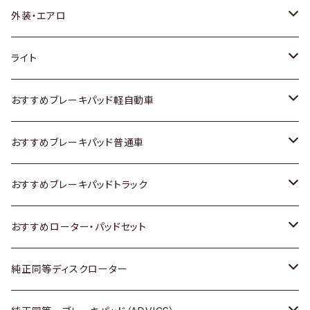
トヨタ
外装・エアロ
ホンダ
トヨタ
ライト
スズキ
ホンダ
トヨタ
おすすめブレーキパッド軽自動車
日産
スズキ
スズキ
トヨタ
おすすめブレーキパッド普通車
いすゞ
日産
日産
ホンダ
トヨタ
おすすめブレーキパッドトラック
ダイハツ
いすゞ
いすゞ
スズキ
ホンダ
トヨタ
おすすめローター・パッドセット
マツダ
ダイハツ
ダイハツ
日産
スズキ
日産
トヨタ
純正同等ディスクローター