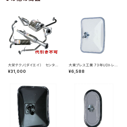
大栄テクノ(ダイエイ） センタ
大東プレス工業 73年UDトレー
ーパイプ 'MMT-6497CP キッ
ラーミラーL013 （P付） DI-52
¥31,000
¥6,588
クス H59A 個人宅NG