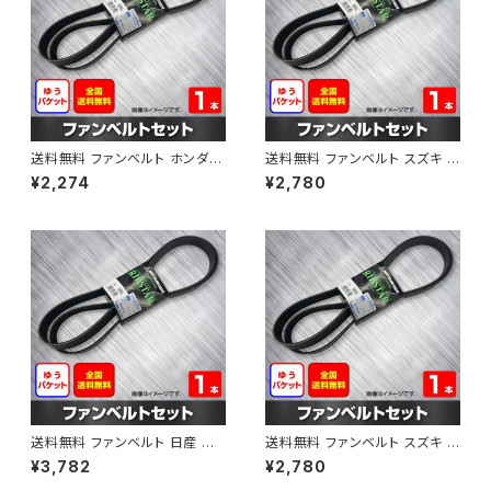
送料無料 ファンベルト ホンダ フ
送料無料 ファンベルト スズキ ス
ィット 型式GE6 H19.10～H25.
ペーシア 型式MK32S H25.03
¥2,274
¥2,780
09 （国内トップメーカー） 1本 H
～H30.02 （国内トップメーカ
AB-0003
ー） 1本 HAB-0004
送料無料 ファンベルト 日産 キ
送料無料 ファンベルト スズキ ワ
ューブ 型式Z12 H20.11～H24.
ゴンR 型式MH34S H24.09～
¥3,782
¥2,780
10 （国内トップメーカー） 1本 H
H29.02 （国内トップメーカー）