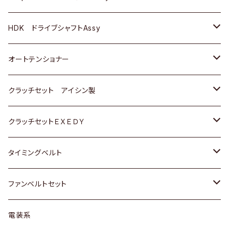
ＢＥＮＺ
スバル
三菱
マツダ
マツダ
日産
ＢＭＷ
ＢＭＷ
トヨタ
HDK ドライブシャフトAssy
スバル
三菱
三菱
いすゞ
GOLF
ＷＡＧＥＮ
ホンダ
スズキ
オートテンショナー
スバル
スバル
ダイハツ
ＷＡＧＥＮ
ＶＯＬＶＯ
スズキ
ダイハツ
トヨタ
クラッチセット アイシン製
マツダ
アストロ（シボレー）
日産
日産
ホンダ
クラッチセットＥＸＥＤＹ
三菱
クライスラー
ダイハツ
ホンダ
スズキ
ホンダ
タイミングベルト
スバル
マツダ
マツダ
ダイハツ
スズキ
トヨタ
ファンベルトセット
日野
三菱
マツダ
日産
スズキ
トヨタ
電装系