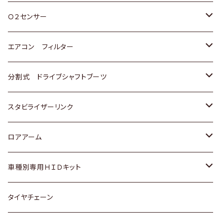
スバル
三菱
ダイハツ
ダイハツ
ホンダ
Ｏ２センサー
スバル
マツダ
三菱
スズキ
トヨタ
エアコン フィルター
三菱
スバル
日産
ホンダ
トヨタ
分割式 ドライブシャフトブーツ
スバル
いすゞ
スズキ
ホンダ
トヨタ
スタビライザーリンク
ダイハツ
日産
スズキ
ホンダ
トヨタ
ロアアーム
マツダ
ダイハツ
日産
スズキ
ホンダ
ホンダ
車種別専用ＨＩＤキット
三菱
マツダ
いすゞ
日産
スズキ
スズキ
トヨタ
タイヤチェーン