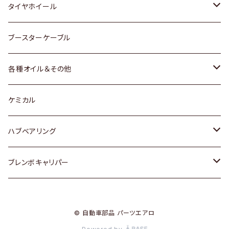
マツダ
スバル
三菱
ダイハツ
ダイハツ
日産
日産
タイヤホイール
レクサス
スバル
マツダ
スバル
ダイハツ
ダイハツ
トヨタ
ブースターケーブル
三菱
マツダ
マツダ
ホンダ
各種オイル＆その他
スバル
スバル
スズキ
ディーデル洗浄添加剤
ケミカル
日産
ハブベアリング
ダイハツ
トヨタ
ブレンボキャリパー
ホンダ
ホンダ
© 自動車部品 パーツエアロ
スズキ
日産