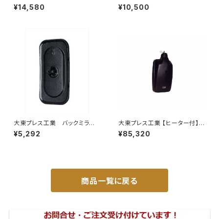
サイドミラー/バックミラー トレ
平成22年5月～ フロント バンパ
¥14,580
¥10,500
ーラー ヒーター付 DI-58Z
ー メッキ グリル セット PZター
ボ PZターボSP等 JP-T190
大東プレス工業 バックミラーH
大東プレス工業 【ヒーター付】ハ
400 ｺﾊﾞﾝ L005 黒 J08
イウェイリモコンミラー DI-712
¥5,292
¥85,320
330×170 DI-8B
1CXE
商品一覧に戻る