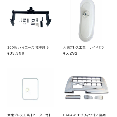
200系 ハイエース 標準用 シャ
大東プレス工業 サイドミラー/
ックル 付き ヒッチ メンバー ボ
バックミラーH400 小判 DI-
¥33,399
¥5,292
ールマウント ヒッチマウント トレ
8 DI-8
ーラー 牽引 SP 1000kg S-GL
DX JP-SY-FB04
大東プレス工業 【ヒーター付】
DA64W エブリィワゴン 後期型