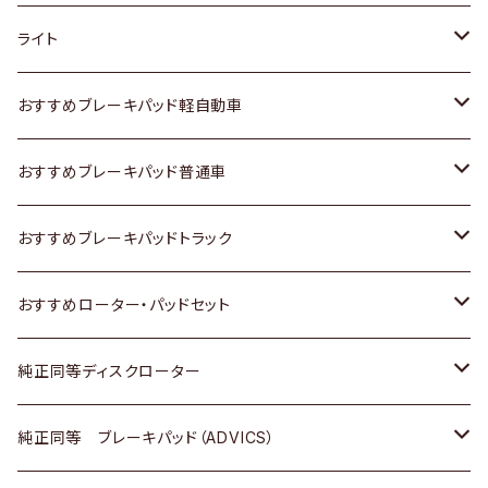
ホンダ
トヨタ
ライト
スズキ
ホンダ
トヨタ
おすすめブレーキパッド軽自動車
日産
スズキ
スズキ
トヨタ
おすすめブレーキパッド普通車
いすゞ
日産
日産
ホンダ
トヨタ
おすすめブレーキパッドトラック
ダイハツ
いすゞ
いすゞ
スズキ
ホンダ
トヨタ
おすすめローター・パッドセット
マツダ
ダイハツ
ダイハツ
日産
スズキ
日産
トヨタ
純正同等ディスクローター
三菱
マツダ
三菱
ダイハツ
日産
いすゞ
ホンダ
トヨタ
純正同等 ブレーキパッド（ADVICS）