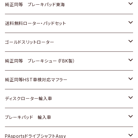
スバル
三菱
日野
マツダ
いすゞ
ダイハツ
スズキ
ホンダ
トヨタ
純正同等 ブレーキパッド東海
日野
日野
三菱ふそう
三菱
ダイハツ
マツダ
日産
スズキ
ホンダ
トヨタ
送料無料ローター・パッドセット
三菱ふそう
三菱ふそう
その他
スバル
マツダ
三菱
ダイハツ
日産
スズキ
ホンダ
トヨタ
ゴールドスリットローター
ＢＭＷ
三菱
マツダ
いすゞ
日産
日産
ホンダ
トヨタ
純正同等 ブレーキシュー（FBK製）
スバル
三菱
ダイハツ
ダイハツ
いすゞ
スズキ
ホンダ
ホンダ
純正同等HST車検対応マフラー
スバル
マツダ
マツダ
ダイハツ
日産
スズキ
スズキ
トヨタ
ディスクローター輸入車
三菱
三菱
マツダ
ダイハツ
日産
日産
ホンダ
ＡＵＤＩ
ブレーキパッド 輸入車
スバル
スバル
三菱
マツダ
ダイハツ
ダイハツ
スズキ
ＢＥＮＺ
ＢＥＮＺ
PAsportsドライブシャフトAssy