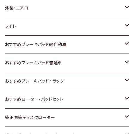
トヨタ
外装・エアロ
ホンダ
トヨタ
ライト
スズキ
ホンダ
トヨタ
おすすめブレーキパッド軽自動車
日産
スズキ
スズキ
トヨタ
おすすめブレーキパッド普通車
いすゞ
日産
日産
ホンダ
トヨタ
おすすめブレーキパッドトラック
ダイハツ
いすゞ
いすゞ
スズキ
ホンダ
トヨタ
おすすめローター・パッドセット
マツダ
ダイハツ
ダイハツ
日産
スズキ
日産
トヨタ
純正同等ディスクローター