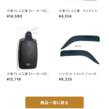
大東プレス工業 【ヒーター付】
大東プレス工業 サイドミラー/
サイドミラー/バックミラー トレ
バックミラダイハツ ハイゼッ
¥14,580
¥4,104
ーラー ヒーター付 DI-58Z
ト 右 99年～ DI-646
大東プレス工業 【ヒーター付】
ハイゼット トラック ジャンボ S5
ハイウェイミラー R1000 326×
00P S510P S500 S510 系 ワ
¥13,716
¥8,225
206 リモコン無 ヒーター付 DI-
イド ドアバイザー止め具付ピク
6121CXY
シス サンバー サイド サンバイザ
ー JP-YD-HIJET
商品一覧に戻る