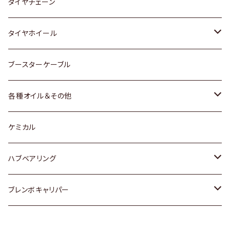
三菱
マツダ
いすゞ
日産
スズキ
スズキ
トヨタ
タイヤチェーン
マツダ
スバル
三菱
ダイハツ
ダイハツ
日産
日産
タイヤホイール
レクサス
スバル
マツダ
スバル
ダイハツ
ダイハツ
トヨタ
ブースターケーブル
三菱
マツダ
マツダ
ホンダ
各種オイル＆その他
スバル
スバル
スズキ
ディーデル洗浄添加剤
ケミカル
日産
ハブベアリング
ダイハツ
トヨタ
ブレンボキャリパー
ホンダ
ホンダ