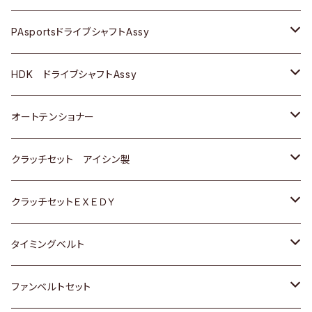
スバル
スバル
三菱
マツダ
ダイハツ
ダイハツ
スズキ
ＢＥＮＺ
ＢＥＮＺ
PAsportsドライブシャフトAssy
ＢＥＮＺ
スバル
三菱
マツダ
マツダ
日産
ＢＭＷ
ＢＭＷ
トヨタ
HDK ドライブシャフトAssy
スバル
三菱
三菱
いすゞ
GOLF
ＷＡＧＥＮ
ホンダ
スズキ
オートテンショナー
スバル
スバル
ダイハツ
ＷＡＧＥＮ
ＶＯＬＶＯ
スズキ
ダイハツ
トヨタ
クラッチセット アイシン製
マツダ
アストロ（シボレー）
日産
日産
ホンダ
クラッチセットＥＸＥＤＹ
三菱
クライスラー
ダイハツ
ホンダ
スズキ
ホンダ
タイミングベルト
スバル
マツダ
マツダ
ダイハツ
スズキ
トヨタ
ファンベルトセット