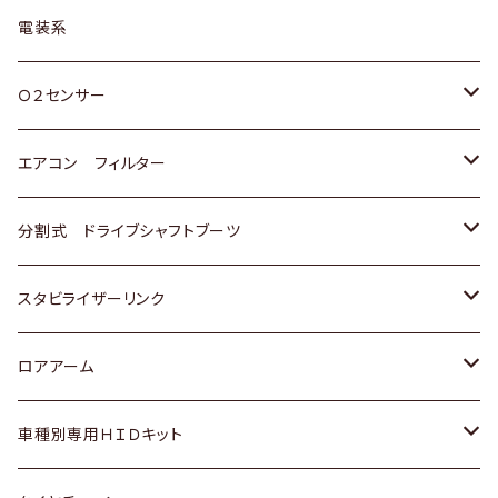
日野
三菱
マツダ
日産
スズキ
トヨタ
電装系
スバル
三菱
ダイハツ
ダイハツ
ホンダ
Ｏ２センサー
スバル
マツダ
三菱
スズキ
トヨタ
エアコン フィルター
三菱
スバル
日産
ホンダ
トヨタ
分割式 ドライブシャフトブーツ
スバル
いすゞ
スズキ
ホンダ
トヨタ
スタビライザーリンク
ダイハツ
日産
スズキ
ホンダ
トヨタ
ロアアーム
マツダ
ダイハツ
日産
スズキ
ホンダ
ホンダ
車種別専用ＨＩＤキット