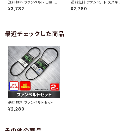
送料無料 ファンベルト 日産 キ
送料無料 ファンベルト スズキ ワ
ューブ 型式Z12 H20.11～H24.
ゴンR 型式MH34S H24.09～
¥3,782
¥2,780
10 （国内トップメーカー） 1本 H
H29.02 （国内トップメーカー）
AB-0005
1本 HAB-0006
最近チェックした商品
送料無料 ファンベルトセット ダ
イハツ ハイゼット 型式S210P
¥2,280
H17.12～H19.11 （国内トップメ
ーカー） 2本セット HAB-0111
その他の商品