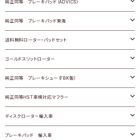
三菱
マツダ
三菱
ダイハツ
日産
いすゞ
ホンダ
トヨタ
純正同等 ブレーキパッド（ADVICS）
スバル
三菱
日野
マツダ
いすゞ
ダイハツ
スズキ
ホンダ
トヨタ
純正同等 ブレーキパッド東海
日野
日野
三菱ふそう
三菱
ダイハツ
マツダ
日産
スズキ
ホンダ
トヨタ
送料無料ローター・パッドセット
三菱ふそう
三菱ふそう
その他
スバル
マツダ
三菱
ダイハツ
日産
スズキ
ホンダ
トヨタ
ゴールドスリットローター
ＢＭＷ
三菱
マツダ
いすゞ
日産
日産
ホンダ
トヨタ
純正同等 ブレーキシュー（FBK製）
スバル
三菱
ダイハツ
ダイハツ
いすゞ
スズキ
ホンダ
ホンダ
純正同等HST車検対応マフラー
スバル
マツダ
マツダ
ダイハツ
日産
スズキ
スズキ
トヨタ
ディスクローター輸入車
三菱
三菱
マツダ
ダイハツ
日産
日産
ホンダ
ＡＵＤＩ
ブレーキパッド 輸入車