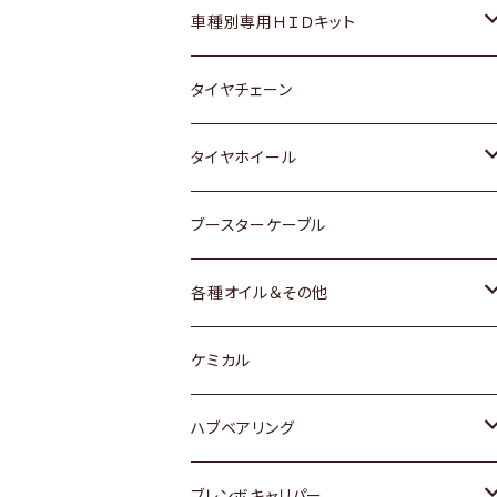
マツダ
ダイハツ
日産
スズキ
ホンダ
ホンダ
車種別専用ＨＩＤキット
三菱
マツダ
いすゞ
日産
スズキ
スズキ
トヨタ
タイヤチェーン
マツダ
スバル
三菱
ダイハツ
ダイハツ
日産
日産
タイヤホイール
レクサス
スバル
マツダ
スバル
ダイハツ
ダイハツ
トヨタ
ブースターケーブル
三菱
マツダ
マツダ
ホンダ
各種オイル＆その他
スバル
スバル
スズキ
ディーデル洗浄添加剤
ケミカル
日産
ハブベアリング
ダイハツ
トヨタ
ブレンボキャリパー