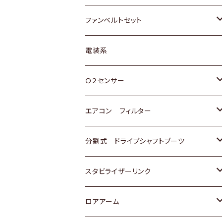
スバル
マツダ
マツダ
ダイハツ
スズキ
トヨタ
ファンベルトセット
日野
三菱
マツダ
日産
スズキ
トヨタ
電装系
スバル
三菱
ダイハツ
ダイハツ
ホンダ
Ｏ２センサー
スバル
マツダ
三菱
スズキ
トヨタ
エアコン フィルター
三菱
スバル
日産
ホンダ
トヨタ
分割式 ドライブシャフトブーツ
スバル
いすゞ
スズキ
ホンダ
トヨタ
スタビライザーリンク
ダイハツ
日産
スズキ
ホンダ
トヨタ
ロアアーム