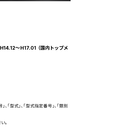
4.12～H17.01 （国内トップメ
」、「型式」、「型式指定番号」、「類別
い。