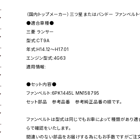
（国内トップメーカー）三ツ星またはバンドー ファンベルト
●適合車種●
三菱 ランサー
型式:CT9A
年式:H14.12～H17.01
エンジン型式:4G63
適用情報:
●セット内容●
ファンベルト:6PK1445L MN158795
セット部品 参考品番 参考純正品番の順です。
ファンベルトは型式は同じでもお車によって種類があり適
らで確認をいたします。
間違いのない部品をお届けする為にもお手数ですがご注