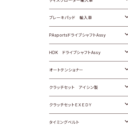
ディスクローター輸入車
三菱
三菱
マツダ
ダイハツ
日産
日産
ホンダ
ＡＵＤＩ
ブレーキパッド 輸入車
スバル
スバル
三菱
マツダ
ダイハツ
ダイハツ
スズキ
ＢＥＮＺ
ＢＥＮＺ
PAsportsドライブシャフトAssy
ＢＥＮＺ
スバル
三菱
マツダ
マツダ
日産
ＢＭＷ
ＢＭＷ
トヨタ
HDK ドライブシャフトAssy
スバル
三菱
三菱
いすゞ
GOLF
ＷＡＧＥＮ
ホンダ
スズキ
オートテンショナー
スバル
スバル
ダイハツ
ＷＡＧＥＮ
ＶＯＬＶＯ
スズキ
ダイハツ
トヨタ
クラッチセット アイシン製
マツダ
アストロ（シボレー）
日産
日産
ホンダ
クラッチセットＥＸＥＤＹ
三菱
クライスラー
ダイハツ
ホンダ
スズキ
ホンダ
タイミングベルト