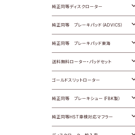
マツダ
ダイハツ
ダイハツ
日産
スズキ
日産
トヨタ
純正同等ディスクローター
三菱
マツダ
三菱
ダイハツ
日産
いすゞ
ホンダ
トヨタ
純正同等 ブレーキパッド（ADVICS）
スバル
三菱
日野
マツダ
いすゞ
ダイハツ
スズキ
ホンダ
トヨタ
純正同等 ブレーキパッド東海
日野
日野
三菱ふそう
三菱
ダイハツ
マツダ
日産
スズキ
ホンダ
トヨタ
送料無料ローター・パッドセット
三菱ふそう
三菱ふそう
その他
スバル
マツダ
三菱
ダイハツ
日産
スズキ
ホンダ
トヨタ
ゴールドスリットローター
ＢＭＷ
三菱
マツダ
いすゞ
日産
日産
ホンダ
トヨタ
純正同等 ブレーキシュー（FBK製）
スバル
三菱
ダイハツ
ダイハツ
いすゞ
スズキ
ホンダ
ホンダ
純正同等HST車検対応マフラー
スバル
マツダ
マツダ
ダイハツ
日産
スズキ
スズキ
トヨタ