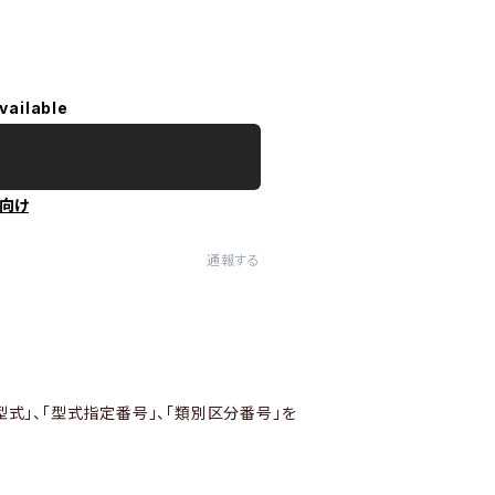
vailable
向け
通報する
型式」、「型式指定番号」、「類別区分番号」を