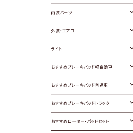
内装パーツ
トヨタ
外装・エアロ
ホンダ
トヨタ
ライト
スズキ
ホンダ
トヨタ
おすすめブレーキパッド軽自動車
日産
スズキ
スズキ
トヨタ
おすすめブレーキパッド普通車
いすゞ
日産
日産
ホンダ
トヨタ
おすすめブレーキパッドトラック
ダイハツ
いすゞ
いすゞ
スズキ
ホンダ
トヨタ
おすすめローター・パッドセット