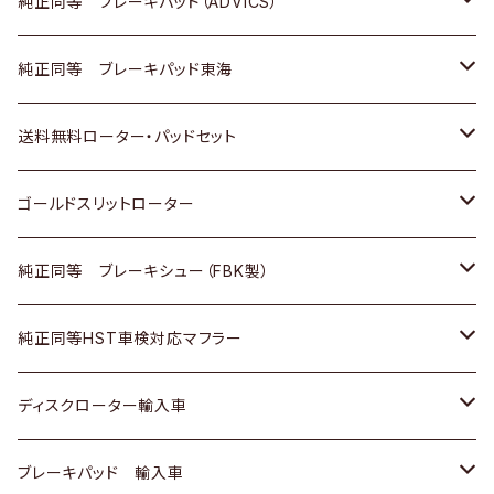
三菱
マツダ
三菱
ダイハツ
日産
いすゞ
ホンダ
トヨタ
純正同等 ブレーキパッド（ADVICS）
スバル
三菱
日野
マツダ
いすゞ
ダイハツ
スズキ
ホンダ
トヨタ
純正同等 ブレーキパッド東海
日野
日野
三菱ふそう
三菱
ダイハツ
マツダ
日産
スズキ
ホンダ
トヨタ
送料無料ローター・パッドセット
三菱ふそう
三菱ふそう
その他
スバル
マツダ
三菱
ダイハツ
日産
スズキ
ホンダ
トヨタ
ゴールドスリットローター
ＢＭＷ
三菱
マツダ
いすゞ
日産
日産
ホンダ
トヨタ
純正同等 ブレーキシュー（FBK製）
スバル
三菱
ダイハツ
ダイハツ
いすゞ
スズキ
ホンダ
ホンダ
純正同等HST車検対応マフラー
スバル
マツダ
マツダ
ダイハツ
日産
スズキ
スズキ
トヨタ
ディスクローター輸入車
三菱
三菱
マツダ
ダイハツ
日産
日産
ホンダ
ＡＵＤＩ
ブレーキパッド 輸入車