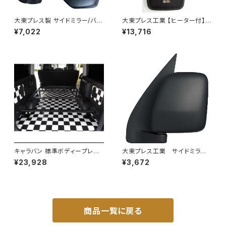
大東プレス製 サイドミラー/バッ
大東プレス工業 【ヒーター付】
クミラー左 (助手席側) アクティ
ハイウェイミラー R1000 326×
¥7,022
¥13,716
トラック HA6 HA7 DI-650
206 リモコン無 ヒーター付 DI-
6121CXY
キャラバン 標準ボディープレミ
大東プレス工業 サイドミラー/
アムＧＸ/ＧＸライダ～用ベッドキ
バックミラーダイハツ ハイゼッ
¥23,928
¥3,672
ットフレーム GZ100-1
トカーゴ 左 06年～ DI-64
9
商品一覧に戻る