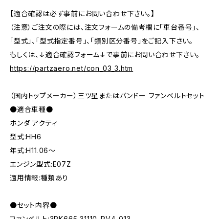
【適合確認は必ず事前にお問い合わせ下さい。】
（注意）ご注文の際には、注文フォームの備考欄に「車台番号」、
「型式」、「型式指定番号」、「類別区分番号」をご記入下さい。
もしくは、↓適合確認フォーム↓で事前にお問い合わせ下さい。
https://partzaero.net/con_03_3.htm
（国内トップメーカー）三ツ星またはバンドー ファンベルトセット
●適合車種●
ホンダ アクティ
型式:HH6
年式:H11.06～
エンジン型式:E07Z
適用情報:種類あり
●セット内容●
ファンベルト:3PK665 31110-RV4-013