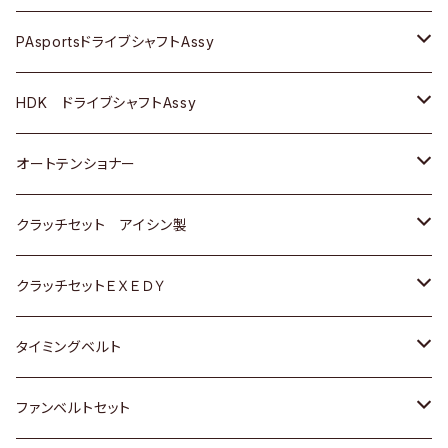
スバル
スバル
三菱
マツダ
ダイハツ
ダイハツ
スズキ
ＢＥＮＺ
ＢＥＮＺ
PAsportsドライブシャフトAssy
ＢＥＮＺ
スバル
三菱
マツダ
マツダ
日産
ＢＭＷ
ＢＭＷ
トヨタ
HDK ドライブシャフトAssy
スバル
三菱
三菱
いすゞ
GOLF
ＷＡＧＥＮ
ホンダ
スズキ
オートテンショナー
スバル
スバル
ダイハツ
ＷＡＧＥＮ
ＶＯＬＶＯ
スズキ
ダイハツ
トヨタ
クラッチセット アイシン製
マツダ
アストロ（シボレー）
日産
日産
ホンダ
クラッチセットＥＸＥＤＹ
三菱
クライスラー
ダイハツ
ホンダ
スズキ
ホンダ
タイミングベルト
スバル
マツダ
マツダ
ダイハツ
スズキ
トヨタ
ファンベルトセット