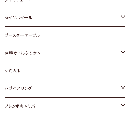
マツダ
スバル
三菱
ダイハツ
ダイハツ
日産
日産
タイヤホイール
レクサス
スバル
マツダ
スバル
ダイハツ
ダイハツ
トヨタ
ブースターケーブル
三菱
マツダ
マツダ
ホンダ
各種オイル＆その他
スバル
スバル
スズキ
ディーデル洗浄添加剤
ケミカル
日産
ハブベアリング
ダイハツ
トヨタ
ブレンボキャリパー
ホンダ
ホンダ