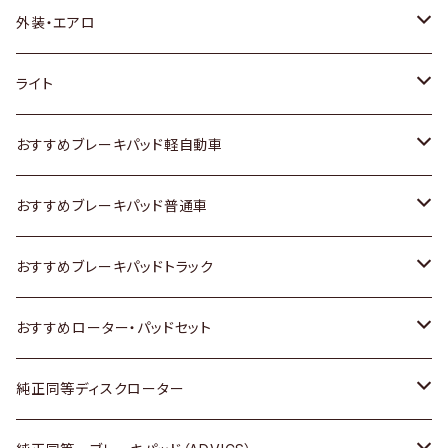
トヨタ
外装・エアロ
ホンダ
トヨタ
ライト
スズキ
ホンダ
トヨタ
おすすめブレーキパッド軽自動車
日産
スズキ
スズキ
トヨタ
おすすめブレーキパッド普通車
いすゞ
日産
日産
ホンダ
トヨタ
おすすめブレーキパッドトラック
ダイハツ
いすゞ
いすゞ
スズキ
ホンダ
トヨタ
おすすめローター・パッドセット
マツダ
ダイハツ
ダイハツ
日産
スズキ
日産
トヨタ
純正同等ディスクローター