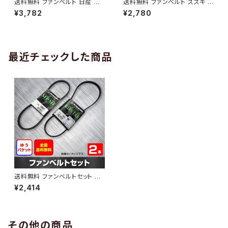
送料無料 ファンベルト 日産 キ
送料無料 ファンベルト スズキ ワ
ューブ 型式Z12 H20.11～H24.
ゴンR 型式MH34S H24.09～
¥3,782
¥2,780
10 （国内トップメーカー） 1本 H
H29.02 （国内トップメーカー）
AB-0005
1本 HAB-0006
最近チェックした商品
送料無料 ファンベルトセット ホ
ンダ アクティ 型式HH6 H11.06
¥2,414
～ （国内トップメーカー） 2本セ
ット HAB-0099
その他の商品