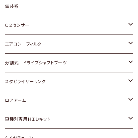
日野
三菱
マツダ
日産
スズキ
トヨタ
電装系
スバル
三菱
ダイハツ
ダイハツ
ホンダ
Ｏ２センサー
スバル
マツダ
三菱
スズキ
トヨタ
エアコン フィルター
三菱
スバル
日産
ホンダ
トヨタ
分割式 ドライブシャフトブーツ
スバル
いすゞ
スズキ
ホンダ
トヨタ
スタビライザーリンク
ダイハツ
日産
スズキ
ホンダ
トヨタ
ロアアーム
マツダ
ダイハツ
日産
スズキ
ホンダ
ホンダ
車種別専用ＨＩＤキット
三菱
マツダ
いすゞ
日産
スズキ
スズキ
トヨタ
タイヤチェーン