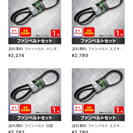
送料無料 ファンベルト ホンダ フ
送料無料 ファンベルト スズキ ス
ィット 型式GE6 H19.10～H25.
ペーシア 型式MK32S H25.03
¥2,274
¥2,780
09 （国内トップメーカー） 1本 H
～H30.02 （国内トップメーカ
AB-0003
ー） 1本 HAB-0004
送料無料 ファンベルト 日産 キ
送料無料 ファンベルト スズキ ワ
ューブ 型式Z12 H20.11～H24.
ゴンR 型式MH34S H24.09～
¥3,782
¥2,780