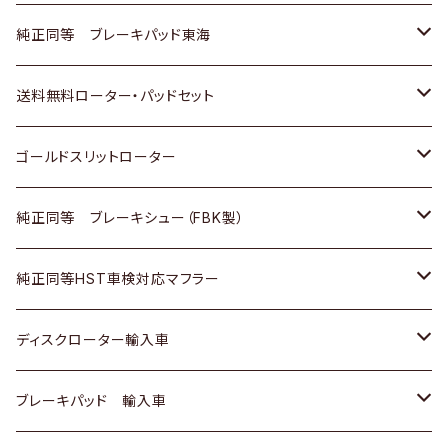
スバル
三菱
日野
マツダ
いすゞ
ダイハツ
スズキ
ホンダ
トヨタ
純正同等 ブレーキパッド東海
日野
日野
三菱ふそう
三菱
ダイハツ
マツダ
日産
スズキ
ホンダ
トヨタ
送料無料ローター・パッドセット
三菱ふそう
三菱ふそう
その他
スバル
マツダ
三菱
ダイハツ
日産
スズキ
ホンダ
トヨタ
ゴールドスリットローター
ＢＭＷ
三菱
マツダ
いすゞ
日産
日産
ホンダ
トヨタ
純正同等 ブレーキシュー（FBK製）
スバル
三菱
ダイハツ
ダイハツ
いすゞ
スズキ
ホンダ
ホンダ
純正同等HST車検対応マフラー
スバル
マツダ
マツダ
ダイハツ
日産
スズキ
スズキ
トヨタ
ディスクローター輸入車
三菱
三菱
マツダ
ダイハツ
日産
日産
ホンダ
ＡＵＤＩ
ブレーキパッド 輸入車