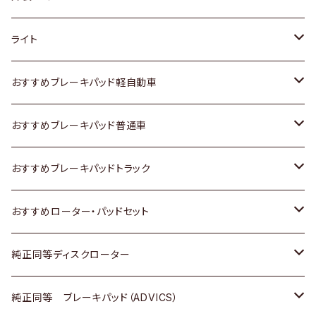
ホンダ
トヨタ
ライト
スズキ
ホンダ
トヨタ
おすすめブレーキパッド軽自動車
日産
スズキ
スズキ
トヨタ
おすすめブレーキパッド普通車
いすゞ
日産
日産
ホンダ
トヨタ
おすすめブレーキパッドトラック
ダイハツ
いすゞ
いすゞ
スズキ
ホンダ
トヨタ
おすすめローター・パッドセット
マツダ
ダイハツ
ダイハツ
日産
スズキ
日産
トヨタ
純正同等ディスクローター
三菱
マツダ
三菱
ダイハツ
日産
いすゞ
ホンダ
トヨタ
純正同等 ブレーキパッド（ADVICS）