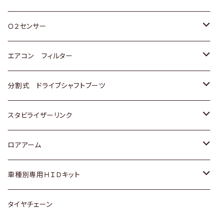
スバル
三菱
ダイハツ
ダイハツ
ホンダ
Ｏ２センサー
スバル
マツダ
三菱
スズキ
トヨタ
エアコン フィルター
三菱
スバル
日産
ホンダ
トヨタ
分割式 ドライブシャフトブーツ
スバル
いすゞ
スズキ
ホンダ
トヨタ
スタビライザーリンク
ダイハツ
日産
スズキ
ホンダ
トヨタ
ロアアーム
マツダ
ダイハツ
日産
スズキ
ホンダ
ホンダ
車種別専用ＨＩＤキット
三菱
マツダ
いすゞ
日産
スズキ
スズキ
トヨタ
タイヤチェーン