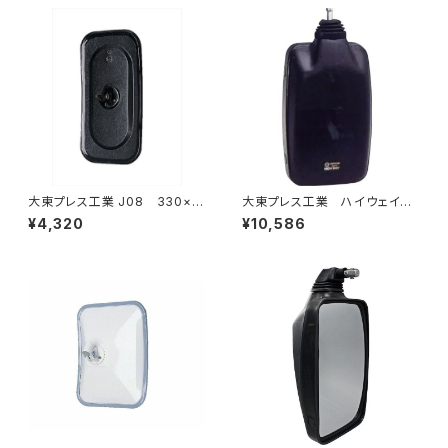
大東プレス工業 J08 330×1
大東プレス工業 ハイウェイミ
70 サイドミラー/バックミラー
ラー 800Rヒーター無 トラッ
¥4,320
¥10,586
L012 黒 DI-7B
ク用 トラック DI-6021AXY