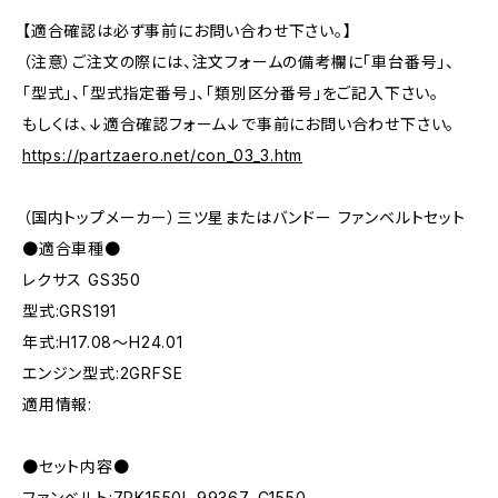
【適合確認は必ず事前にお問い合わせ下さい。】
（注意）ご注文の際には、注文フォームの備考欄に「車台番号」、
「型式」、「型式指定番号」、「類別区分番号」をご記入下さい。
もしくは、↓適合確認フォーム↓で事前にお問い合わせ下さい。
https://partzaero.net/con_03_3.htm
（国内トップメーカー）三ツ星またはバンドー ファンベルトセット
●適合車種●
レクサス GS350
型式:GRS191
年式:H17.08～H24.01
エンジン型式:2GRFSE
適用情報:
●セット内容●
ファンベルト:7PK1550L 99367-C1550