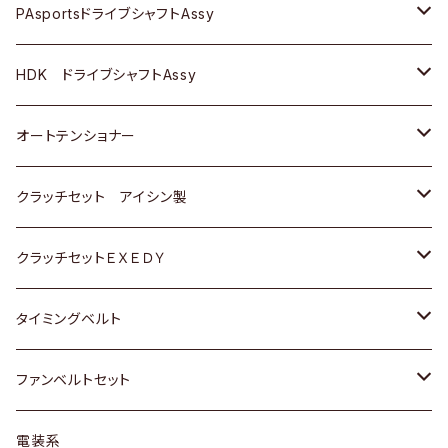
スバル
スバル
三菱
マツダ
ダイハツ
ダイハツ
スズキ
ＢＥＮＺ
ＢＥＮＺ
PAsportsドライブシャフトAssy
ＢＥＮＺ
スバル
三菱
マツダ
マツダ
日産
ＢＭＷ
ＢＭＷ
トヨタ
HDK ドライブシャフトAssy
スバル
三菱
三菱
いすゞ
GOLF
ＷＡＧＥＮ
ホンダ
スズキ
オートテンショナー
スバル
スバル
ダイハツ
ＷＡＧＥＮ
ＶＯＬＶＯ
スズキ
ダイハツ
トヨタ
クラッチセット アイシン製
マツダ
アストロ（シボレー）
日産
日産
ホンダ
クラッチセットＥＸＥＤＹ
三菱
クライスラー
ダイハツ
ホンダ
スズキ
ホンダ
タイミングベルト
スバル
マツダ
マツダ
ダイハツ
スズキ
トヨタ
ファンベルトセット
日野
三菱
マツダ
日産
スズキ
トヨタ
電装系