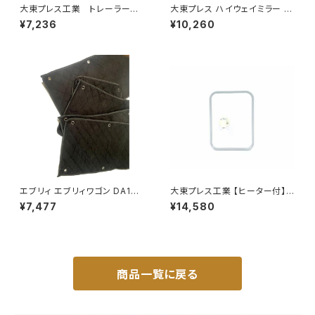
大東プレス工業 トレーラーミ
大東プレス ハイウェイミラー R1
ラー UD L013 NS角型
000 326×206 DI-5101AXY
¥7,236
¥10,260
左 DI-58
エブリィ エブリィワゴン DA17V
大東プレス工業 【ヒーター付】
DA17W サンシェード エブリー
サイドミラー/バックミラー トレ
¥7,477
¥14,580
マルチサンシェード 車種専用 8
ーラー ヒーター付 DI-58Z
枚set カーテン 遮光 車中泊 JP
-TYD-DA17
商品一覧に戻る