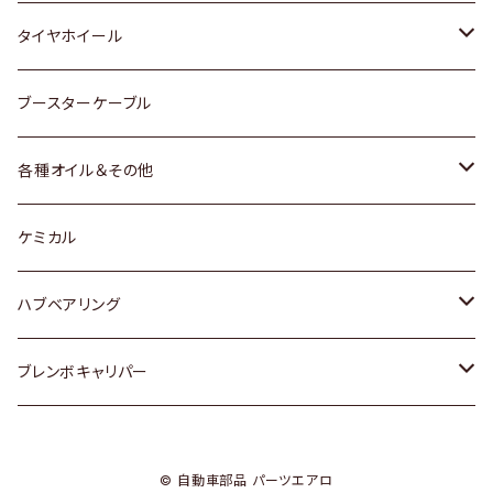
マツダ
スバル
三菱
ダイハツ
ダイハツ
日産
日産
タイヤホイール
レクサス
スバル
マツダ
スバル
ダイハツ
ダイハツ
トヨタ
ブースターケーブル
三菱
マツダ
マツダ
ホンダ
各種オイル＆その他
スバル
スバル
スズキ
ディーデル洗浄添加剤
ケミカル
日産
ハブベアリング
ダイハツ
トヨタ
ブレンボキャリパー
ホンダ
ホンダ
© 自動車部品 パーツエアロ