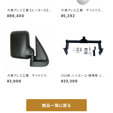
大東プレス工業 【ヒーター付】ハ
大東プレス工業 サイドミラー/
イウェイリモコンミラー DI-722
バックミラーH400 小判 DI-
¥86,400
¥5,292
1CXE
8 DI-8
大東プレス工業 サイドミラー/
200系 ハイエース 標準用 シャ
バックミラー ダイハツ ハイ
ックル 付き ヒッチ メンバー ボ
¥3,996
¥33,399
ゼット トラック 右 99年～
ールマウント ヒッチマウント トレ
DI-638
ーラー 牽引 SP 1000kg S-GL
DX JP-SY-FB04
商品一覧に戻る