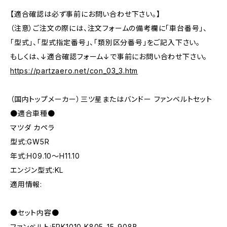
【適合確認は必ず事前にお問い合わせ下さい。】
（注意）ご注文の際には、注文フォームの備考欄に「車台番号」、
「型式」、「型式指定番号」、「類別区分番号」をご記入下さい。
もしくは、↓適合確認フォーム↓で事前にお問い合わせ下さい。
https://partzaero.net/con_03_3.htm
（国内トップメーカー）三ツ星またはバンドー ファンベルトセット
●適合車種●
マツダ カペラ
型式:GW5R
年式:H09.10～H11.10
エンジン型式:KL
適用情報:
●セット内容●
ファンベルト:5PK1010 K805-15-908B