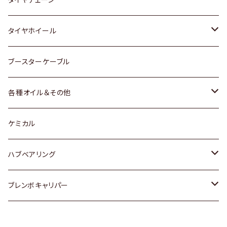
マツダ
スバル
三菱
ダイハツ
ダイハツ
日産
日産
タイヤホイール
レクサス
スバル
マツダ
スバル
ダイハツ
ダイハツ
トヨタ
ブースターケーブル
三菱
マツダ
マツダ
ホンダ
各種オイル＆その他
スバル
スバル
スズキ
ディーデル洗浄添加剤
ケミカル
日産
ハブベアリング
ダイハツ
トヨタ
ブレンボキャリパー
ホンダ
ホンダ