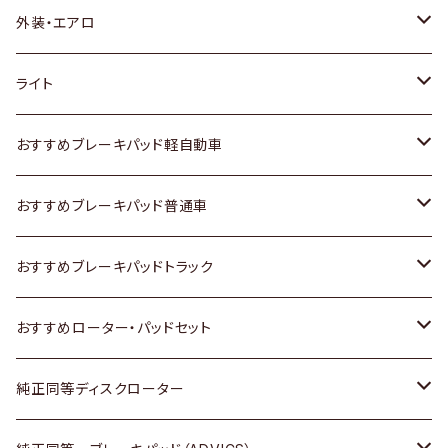
トヨタ
外装・エアロ
ホンダ
トヨタ
ライト
スズキ
ホンダ
トヨタ
おすすめブレーキパッド軽自動車
日産
スズキ
スズキ
トヨタ
おすすめブレーキパッド普通車
いすゞ
日産
日産
ホンダ
トヨタ
おすすめブレーキパッドトラック
ダイハツ
いすゞ
いすゞ
スズキ
ホンダ
トヨタ
おすすめローター・パッドセット
マツダ
ダイハツ
ダイハツ
日産
スズキ
日産
トヨタ
純正同等ディスクローター