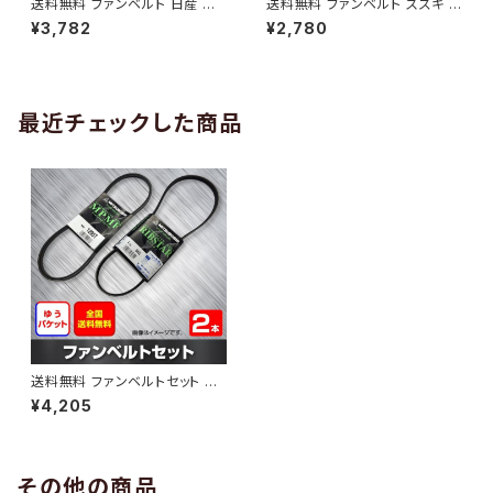
送料無料 ファンベルト 日産 キ
送料無料 ファンベルト スズキ ワ
ューブ 型式Z12 H20.11～H24.
ゴンR 型式MH34S H24.09～
¥3,782
¥2,780
10 （国内トップメーカー） 1本 H
H29.02 （国内トップメーカー）
AB-0005
1本 HAB-0006
最近チェックした商品
送料無料 ファンベルトセット マ
ツダ カペラ 型式GW5R H09.1
¥4,205
0～H11.10 （国内トップメーカ
ー） 2本セット HAB-0066
その他の商品