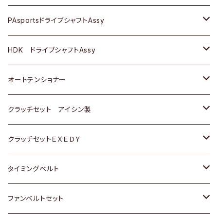
スバル
スバル
三菱
マツダ
ダイハツ
ダイハツ
スズキ
ＢＥＮＺ
ＢＥＮＺ
PAsportsドライブシャフトAssy
ＢＥＮＺ
スバル
三菱
マツダ
マツダ
日産
ＢＭＷ
ＢＭＷ
トヨタ
HDK ドライブシャフトAssy
スバル
三菱
三菱
いすゞ
GOLF
ＷＡＧＥＮ
ホンダ
スズキ
オートテンショナー
スバル
スバル
ダイハツ
ＷＡＧＥＮ
ＶＯＬＶＯ
スズキ
ダイハツ
トヨタ
クラッチセット アイシン製
マツダ
アストロ（シボレー）
日産
日産
ホンダ
クラッチセットＥＸＥＤＹ
三菱
クライスラー
ダイハツ
ホンダ
スズキ
ホンダ
タイミングベルト
スバル
マツダ
マツダ
ダイハツ
スズキ
トヨタ
ファンベルトセット