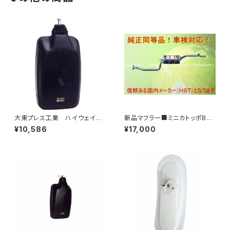
大東プレス工業 ハイウェイミ
新品マフラー■ミニカトッポBJ
ラー 800Rヒーター無 トラッ
H42A H42V H47A H47V純
¥10,586
¥17,000
ク用 トラック DI-6021AXY
正同等/車検対応 065-75