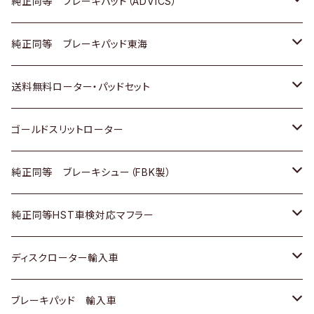
三菱
マツダ
三菱
ダイハツ
日産
いすゞ
ホンダ
トヨタ
純正同等 ブレーキパッド（ADVICS）
スバル
三菱
日野
マツダ
いすゞ
ダイハツ
スズキ
ホンダ
トヨタ
純正同等 ブレーキパッド東海
日野
日野
三菱ふそう
三菱
ダイハツ
マツダ
日産
スズキ
ホンダ
トヨタ
送料無料ローター・パッドセット
三菱ふそう
三菱ふそう
その他
スバル
マツダ
三菱
ダイハツ
日産
スズキ
ホンダ
トヨタ
ゴールドスリットローター
ＢＭＷ
三菱
マツダ
いすゞ
日産
日産
ホンダ
トヨタ
純正同等 ブレーキシュー（FBK製）
スバル
三菱
ダイハツ
ダイハツ
いすゞ
スズキ
ホンダ
ホンダ
純正同等HST車検対応マフラー
スバル
マツダ
マツダ
ダイハツ
日産
スズキ
スズキ
トヨタ
ディスクローター輸入車
三菱
三菱
マツダ
ダイハツ
日産
日産
ホンダ
ＡＵＤＩ
ブレーキパッド 輸入車