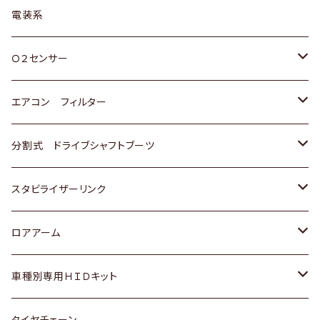
日野
三菱
マツダ
日産
スズキ
トヨタ
電装系
スバル
三菱
ダイハツ
ダイハツ
ホンダ
Ｏ２センサー
スバル
マツダ
三菱
スズキ
トヨタ
エアコン フィルター
三菱
スバル
日産
ホンダ
トヨタ
分割式 ドライブシャフトブーツ
スバル
いすゞ
スズキ
ホンダ
トヨタ
スタビライザーリンク
ダイハツ
日産
スズキ
ホンダ
トヨタ
ロアアーム
マツダ
ダイハツ
日産
スズキ
ホンダ
ホンダ
車種別専用ＨＩＤキット
三菱
マツダ
いすゞ
日産
スズキ
スズキ
トヨタ
タイヤチェーン