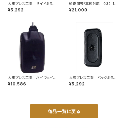
大東プレス工業 サイドミラー/
純正同等/車検対応 032-132
バックミラーH400 小判 DI-
タウンエース ライトエース トラ
¥5,292
¥21,000
8 DI-8
ック
大東プレス工業 ハイウェイミ
大東プレス工業 バックミラーH
ラー 800Rヒーター無 トラッ
400 ｺﾊﾞﾝ L005 黒 J08
¥10,586
¥5,292
ク用 トラック DI-6021AXY
330×170 DI-8B
商品一覧に戻る