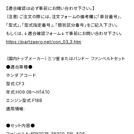
【適合確認は必ず事前にお問い合わせ下さい。】
（注意）ご注文の際には、注文フォームの備考欄に「車台番号」、
「型式」、「型式指定番号」、「類別区分番号」をご記入下さい。
もしくは、↓適合確認フォーム↓で事前にお問い合わせ下さい。
https://partzaero.net/con_03_3.htm
（国内トップメーカー）三ツ星またはバンドー ファンベルトセット
●適合車種●
ホンダ アコード
型式:CF3
年式:H09.08～H14.10
エンジン型式:F18B
適用情報:
●セット内容●
ファンベルト:6PK1075 38920-P5L-506