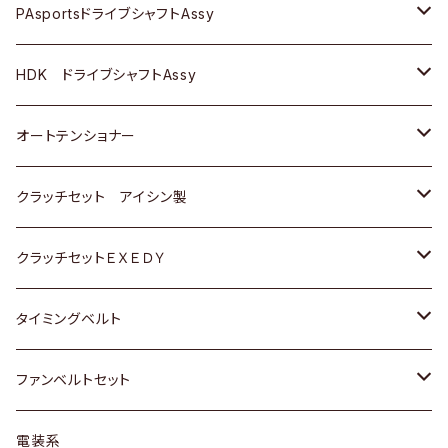
スバル
スバル
三菱
マツダ
ダイハツ
ダイハツ
スズキ
ＢＥＮＺ
ＢＥＮＺ
PAsportsドライブシャフトAssy
ＢＥＮＺ
スバル
三菱
マツダ
マツダ
日産
ＢＭＷ
ＢＭＷ
トヨタ
HDK ドライブシャフトAssy
スバル
三菱
三菱
いすゞ
GOLF
ＷＡＧＥＮ
ホンダ
スズキ
オートテンショナー
スバル
スバル
ダイハツ
ＷＡＧＥＮ
ＶＯＬＶＯ
スズキ
ダイハツ
トヨタ
クラッチセット アイシン製
マツダ
アストロ（シボレー）
日産
日産
ホンダ
クラッチセットＥＸＥＤＹ
三菱
クライスラー
ダイハツ
ホンダ
スズキ
ホンダ
タイミングベルト
スバル
マツダ
マツダ
ダイハツ
スズキ
トヨタ
ファンベルトセット
日野
三菱
マツダ
日産
スズキ
トヨタ
電装系