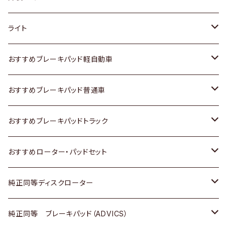
ホンダ
トヨタ
ライト
スズキ
ホンダ
トヨタ
おすすめブレーキパッド軽自動車
日産
スズキ
スズキ
トヨタ
おすすめブレーキパッド普通車
いすゞ
日産
日産
ホンダ
トヨタ
おすすめブレーキパッドトラック
ダイハツ
いすゞ
いすゞ
スズキ
ホンダ
トヨタ
おすすめローター・パッドセット
マツダ
ダイハツ
ダイハツ
日産
スズキ
日産
トヨタ
純正同等ディスクローター
三菱
マツダ
三菱
ダイハツ
日産
いすゞ
ホンダ
トヨタ
純正同等 ブレーキパッド（ADVICS）