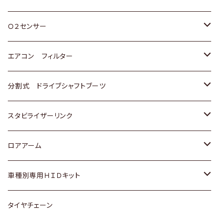
スバル
三菱
ダイハツ
ダイハツ
ホンダ
Ｏ２センサー
スバル
マツダ
三菱
スズキ
トヨタ
エアコン フィルター
三菱
スバル
日産
ホンダ
トヨタ
分割式 ドライブシャフトブーツ
スバル
いすゞ
スズキ
ホンダ
トヨタ
スタビライザーリンク
ダイハツ
日産
スズキ
ホンダ
トヨタ
ロアアーム
マツダ
ダイハツ
日産
スズキ
ホンダ
ホンダ
車種別専用ＨＩＤキット
三菱
マツダ
いすゞ
日産
スズキ
スズキ
トヨタ
タイヤチェーン