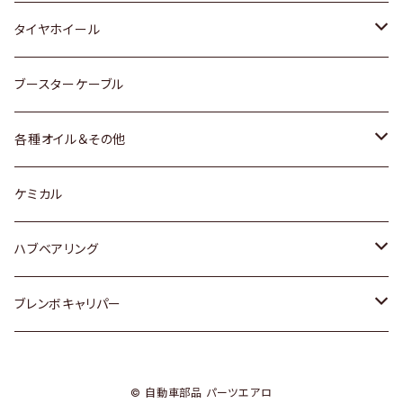
マツダ
スバル
三菱
ダイハツ
ダイハツ
日産
日産
タイヤホイール
レクサス
スバル
マツダ
スバル
ダイハツ
ダイハツ
トヨタ
ブースターケーブル
三菱
マツダ
マツダ
ホンダ
各種オイル＆その他
スバル
スバル
スズキ
ディーデル洗浄添加剤
ケミカル
日産
ハブベアリング
ダイハツ
トヨタ
ブレンボキャリパー
ホンダ
ホンダ
© 自動車部品 パーツエアロ