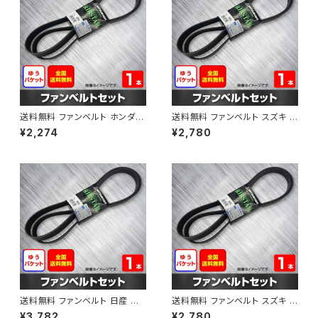
送料無料 ファンベルト ホンダ フ
送料無料 ファンベルト スズキ ス
ィット 型式GE6 H19.10～H25.
ペーシア 型式MK32S H25.03
¥2,274
¥2,780
09 （国内トップメーカー） 1本 H
～H30.02 （国内トップメーカ
AB-0003
ー） 1本 HAB-0004
送料無料 ファンベルト 日産 キ
送料無料 ファンベルト スズキ ワ
ューブ 型式Z12 H20.11～H24.
ゴンR 型式MH34S H24.09～
¥3,782
¥2,780