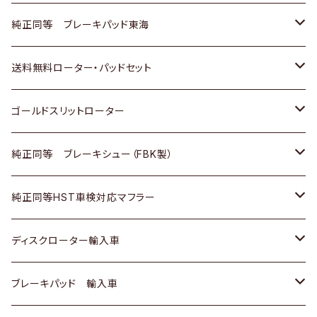
スバル
三菱
日野
マツダ
いすゞ
ダイハツ
スズキ
ホンダ
トヨタ
純正同等 ブレーキパッド東海
日野
日野
三菱ふそう
三菱
ダイハツ
マツダ
日産
スズキ
ホンダ
トヨタ
送料無料ローター・パッドセット
三菱ふそう
三菱ふそう
その他
スバル
マツダ
三菱
ダイハツ
日産
スズキ
ホンダ
トヨタ
ゴールドスリットローター
ＢＭＷ
三菱
マツダ
いすゞ
日産
日産
ホンダ
トヨタ
純正同等 ブレーキシュー（FBK製）
スバル
三菱
ダイハツ
ダイハツ
いすゞ
スズキ
ホンダ
ホンダ
純正同等HST車検対応マフラー
スバル
マツダ
マツダ
ダイハツ
日産
スズキ
スズキ
トヨタ
ディスクローター輸入車
三菱
三菱
マツダ
ダイハツ
日産
日産
ホンダ
ＡＵＤＩ
ブレーキパッド 輸入車