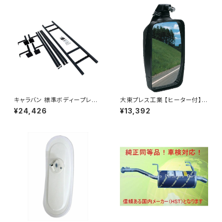
キャラバン 標準ボディープレミ
大東プレス工業 【ヒーター付】ハ
アムＧＸ/ＧＸライダ～用ベッドキ
イウェイミラー ヒーター付 100
¥24,426
¥13,392
ットフレーム GZ100-1
0R トラック用 DI-5111CXY