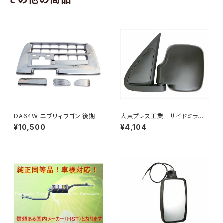
DA64W エブリィワゴン 後期型
大東プレス工業 サイドミラー/
平成22年5月～ フロント バンパ
バックミラー ダイハツ ハイ
¥10,500
¥4,104
ー メッキ グリル セット PZター
ゼット 左 99年～ DI-647
ボ PZターボSP等 JP-T190