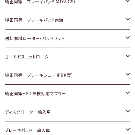
三菱
マツダ
三菱
ダイハツ
日産
いすゞ
ホンダ
トヨタ
純正同等 ブレーキパッド（ADVICS）
スバル
三菱
日野
マツダ
いすゞ
ダイハツ
スズキ
ホンダ
トヨタ
純正同等 ブレーキパッド東海
日野
日野
三菱ふそう
三菱
ダイハツ
マツダ
日産
スズキ
ホンダ
トヨタ
送料無料ローター・パッドセット
三菱ふそう
三菱ふそう
その他
スバル
マツダ
三菱
ダイハツ
日産
スズキ
ホンダ
トヨタ
ゴールドスリットローター
ＢＭＷ
三菱
マツダ
いすゞ
日産
日産
ホンダ
トヨタ
純正同等 ブレーキシュー（FBK製）
スバル
三菱
ダイハツ
ダイハツ
いすゞ
スズキ
ホンダ
ホンダ
純正同等HST車検対応マフラー
スバル
マツダ
マツダ
ダイハツ
日産
スズキ
スズキ
トヨタ
ディスクローター輸入車
三菱
三菱
マツダ
ダイハツ
日産
日産
ホンダ
ＡＵＤＩ
ブレーキパッド 輸入車