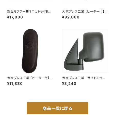
新品マフラー■ミニカトッポBJ
大東プレス工業 【ヒーター付】
H42A H42V H47A H47V純
ハイウェイミラー リモコン+ヒー
¥17,000
¥92,880
正同等/車検対応 065-75
ター付 DI-6121CXE
大東プレス工業 【ヒーター付】サ
大東プレス工業 サイドミラー/
イドミラー/バックミラー H40
バックミラー ダイハツ ハイ
¥11,880
¥3,240
0 ヒーター DI-8Z
ゼット トラック 左 99年～
DI-639
商品一覧に戻る