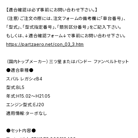
【適合確認は必ず事前にお問い合わせ下さい。】
（注意）ご注文の際には、注文フォームの備考欄に「車台番号」、
「型式」、「型式指定番号」、「類別区分番号」をご記入下さい。
もしくは、↓適合確認フォーム↓で事前にお問い合わせ下さい。
https://partzaero.net/con_03_3.htm
（国内トップメーカー）三ツ星またはバンドー ファンベルトセット
●適合車種●
スバル レガシィB4
型式:BL5
年式:H15.02～H21.05
エンジン型式:EJ20
適用情報:ターボなし
●セット内容●