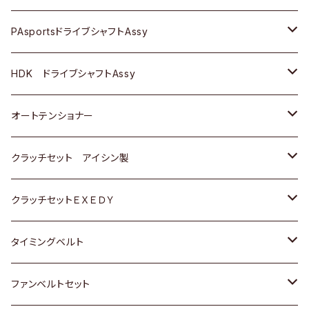
スバル
スバル
三菱
マツダ
ダイハツ
ダイハツ
スズキ
ＢＥＮＺ
ＢＥＮＺ
PAsportsドライブシャフトAssy
ＢＥＮＺ
スバル
三菱
マツダ
マツダ
日産
ＢＭＷ
ＢＭＷ
トヨタ
HDK ドライブシャフトAssy
スバル
三菱
三菱
いすゞ
GOLF
ＷＡＧＥＮ
ホンダ
スズキ
オートテンショナー
スバル
スバル
ダイハツ
ＷＡＧＥＮ
ＶＯＬＶＯ
スズキ
ダイハツ
トヨタ
クラッチセット アイシン製
マツダ
アストロ（シボレー）
日産
日産
ホンダ
クラッチセットＥＸＥＤＹ
三菱
クライスラー
ダイハツ
ホンダ
スズキ
ホンダ
タイミングベルト
スバル
マツダ
マツダ
ダイハツ
スズキ
トヨタ
ファンベルトセット