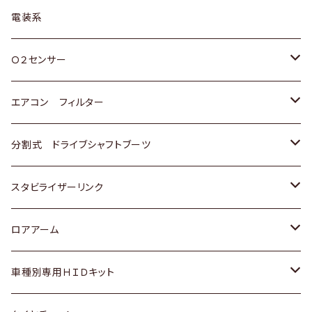
日野
三菱
マツダ
日産
スズキ
トヨタ
電装系
スバル
三菱
ダイハツ
ダイハツ
ホンダ
Ｏ２センサー
スバル
マツダ
三菱
スズキ
トヨタ
エアコン フィルター
三菱
スバル
日産
ホンダ
トヨタ
分割式 ドライブシャフトブーツ
スバル
いすゞ
スズキ
ホンダ
トヨタ
スタビライザーリンク
ダイハツ
日産
スズキ
ホンダ
トヨタ
ロアアーム
マツダ
ダイハツ
日産
スズキ
ホンダ
ホンダ
車種別専用ＨＩＤキット