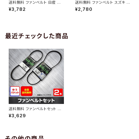
送料無料 ファンベルト 日産 キ
送料無料 ファンベルト スズキ ワ
ューブ 型式Z12 H20.11～H24.
ゴンR 型式MH34S H24.09～
¥3,782
¥2,780
10 （国内トップメーカー） 1本 H
H29.02 （国内トップメーカー）
AB-0005
1本 HAB-0006
最近チェックした商品
送料無料 ファンベルトセット ス
バル レガシィB4 型式BL5 H15.
¥3,629
02～H21.05 （国内トップメーカ
ー） 2本セット HAB-0064
その他の商品