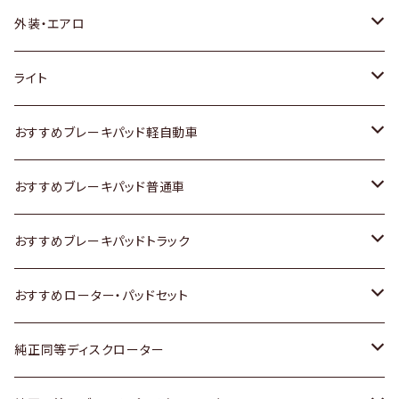
トヨタ
外装・エアロ
ホンダ
トヨタ
ライト
スズキ
ホンダ
トヨタ
おすすめブレーキパッド軽自動車
日産
スズキ
スズキ
トヨタ
おすすめブレーキパッド普通車
いすゞ
日産
日産
ホンダ
トヨタ
おすすめブレーキパッドトラック
ダイハツ
いすゞ
いすゞ
スズキ
ホンダ
トヨタ
おすすめローター・パッドセット
マツダ
ダイハツ
ダイハツ
日産
スズキ
日産
トヨタ
純正同等ディスクローター