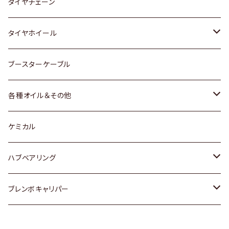
三菱
マツダ
いすゞ
日産
スズキ
スズキ
トヨタ
タイヤチェーン
マツダ
スバル
三菱
ダイハツ
ダイハツ
日産
日産
タイヤホイール
レクサス
スバル
マツダ
スバル
ダイハツ
ダイハツ
トヨタ
ブースターケーブル
三菱
マツダ
マツダ
ホンダ
各種オイル＆その他
スバル
スバル
スズキ
ディーデル洗浄添加剤
ケミカル
日産
ハブベアリング
ダイハツ
トヨタ
ブレンボキャリパー
ホンダ
ホンダ