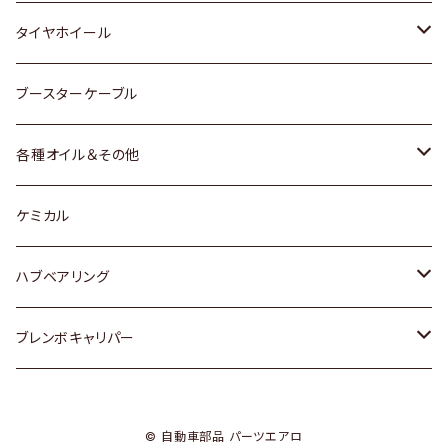
マツダ
スバル
三菱
ダイハツ
ダイハツ
日産
日産
タイヤホイール
レクサス
スバル
マツダ
スバル
ダイハツ
ダイハツ
トヨタ
ブースターケーブル
三菱
マツダ
マツダ
ホンダ
各種オイル＆その他
スバル
スバル
スズキ
ディーデル洗浄添加剤
ケミカル
日産
ハブベアリング
ダイハツ
トヨタ
ブレンボキャリパー
ホンダ
ホンダ
© 自動車部品 パーツエアロ