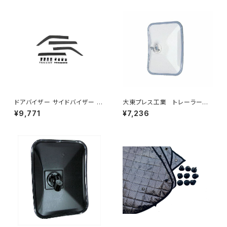
ドアバイザー サイドバイザー タ
大東プレス工業 トレーラーミ
ンク 900系 ルーミー 900系 M
ラー UD L013 NS角型
¥9,771
¥7,236
900A M910A サイドドア 金具
左 DI-58
付き ZERO DS13