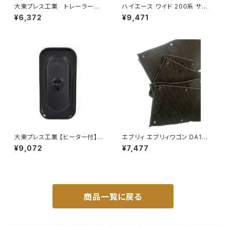
大東プレス工業 トレーラーミ
ハイエース ワイド 200系 サン
ラー 黒 UD L013 NS
シェード キャンピング 4層構造
¥6,372
¥9,471
角型 左 DI-58B
車中泊 遮光 断熱 暑さ対策 盗
難防止 目隠し 日よけ 10枚 JP-
TYD-HIACE-W-10P
大東プレス工業 【ヒーター付】サ
エブリィ エブリィワゴン DA17V
イドミラー/バックミラーJ08 DI
DA17W サンシェード エブリー
¥9,072
¥7,477
-7BZ
マルチサンシェード 車種専用 8
枚set カーテン 遮光 車中泊 JP
-TYD-DA17
商品一覧に戻る