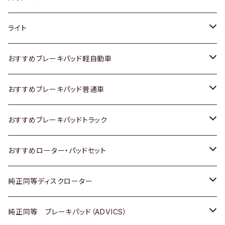
ホンダ
トヨタ
ライト
スズキ
ホンダ
トヨタ
おすすめブレーキパッド軽自動車
日産
スズキ
スズキ
トヨタ
おすすめブレーキパッド普通車
いすゞ
日産
日産
ホンダ
トヨタ
おすすめブレーキパッドトラック
ダイハツ
いすゞ
いすゞ
スズキ
ホンダ
トヨタ
おすすめローター・パッドセット
マツダ
ダイハツ
ダイハツ
日産
スズキ
日産
トヨタ
純正同等ディスクローター
三菱
マツダ
三菱
ダイハツ
日産
いすゞ
ホンダ
トヨタ
純正同等 ブレーキパッド（ADVICS）