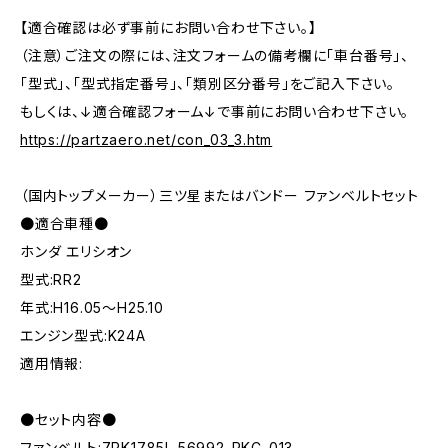
【適合確認は必ず事前にお問い合わせ下さい。】
（注意）ご注文の際には、注文フォームの備考欄に「車台番号」、
「型式」、「型式指定番号」、「類別区分番号」をご記入下さい。
もしくは、↓適合確認フォーム↓で事前にお問い合わせ下さい。
https://partzaero.net/con_03_3.htm
（国内トップメーカー）三ツ星またはバンドー ファンベルトセット
●適合車種●
ホンダ エリシオン
型式:RR2
年式:H16.05～H25.10
エンジン型式:K24A
適用情報:
●セット内容●
ファンベルト:7PK1785L 56992-RKC-013