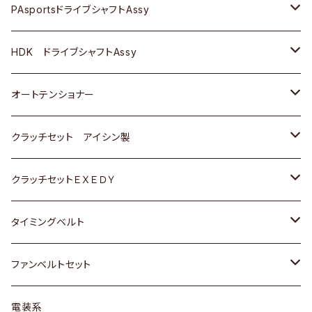
スバル
スバル
三菱
マツダ
ダイハツ
ダイハツ
スズキ
ＢＥＮＺ
ＢＥＮＺ
PAsportsドライブシャフトAssy
ＢＥＮＺ
スバル
三菱
マツダ
マツダ
日産
ＢＭＷ
ＢＭＷ
トヨタ
HDK ドライブシャフトAssy
スバル
三菱
三菱
いすゞ
GOLF
ＷＡＧＥＮ
ホンダ
スズキ
オートテンショナー
スバル
スバル
ダイハツ
ＷＡＧＥＮ
ＶＯＬＶＯ
スズキ
ダイハツ
トヨタ
クラッチセット アイシン製
マツダ
アストロ（シボレー）
日産
日産
ホンダ
クラッチセットＥＸＥＤＹ
三菱
クライスラー
ダイハツ
ホンダ
スズキ
ホンダ
タイミングベルト
スバル
マツダ
マツダ
ダイハツ
スズキ
トヨタ
ファンベルトセット
日野
三菱
マツダ
日産
スズキ
トヨタ
電装系