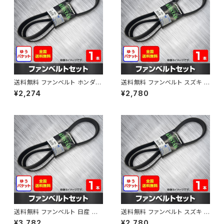
送料無料 ファンベルト ホンダ フ
送料無料 ファンベルト スズキ ス
ィット 型式GE6 H19.10～H25.
ペーシア 型式MK32S H25.03
¥2,274
¥2,780
09 （国内トップメーカー） 1本 H
～H30.02 （国内トップメーカ
AB-0003
ー） 1本 HAB-0004
送料無料 ファンベルト 日産 キ
送料無料 ファンベルト スズキ ワ
ューブ 型式Z12 H20.11～H24.
ゴンR 型式MH34S H24.09～
¥3,782
¥2,780