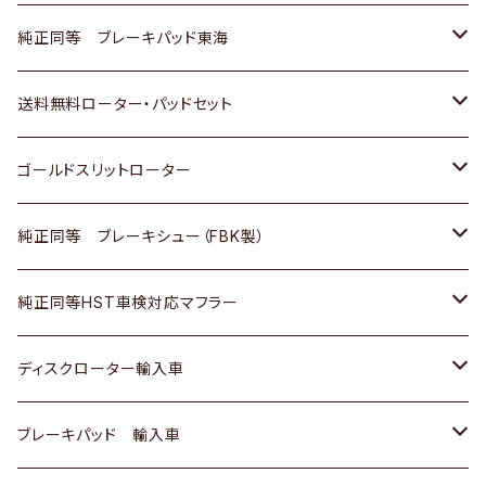
スバル
三菱
日野
マツダ
いすゞ
ダイハツ
スズキ
ホンダ
トヨタ
純正同等 ブレーキパッド東海
日野
日野
三菱ふそう
三菱
ダイハツ
マツダ
日産
スズキ
ホンダ
トヨタ
送料無料ローター・パッドセット
三菱ふそう
三菱ふそう
その他
スバル
マツダ
三菱
ダイハツ
日産
スズキ
ホンダ
トヨタ
ゴールドスリットローター
ＢＭＷ
三菱
マツダ
いすゞ
日産
日産
ホンダ
トヨタ
純正同等 ブレーキシュー（FBK製）
スバル
三菱
ダイハツ
ダイハツ
いすゞ
スズキ
ホンダ
ホンダ
純正同等HST車検対応マフラー
スバル
マツダ
マツダ
ダイハツ
日産
スズキ
スズキ
トヨタ
ディスクローター輸入車
三菱
三菱
マツダ
ダイハツ
日産
日産
ホンダ
ＡＵＤＩ
ブレーキパッド 輸入車