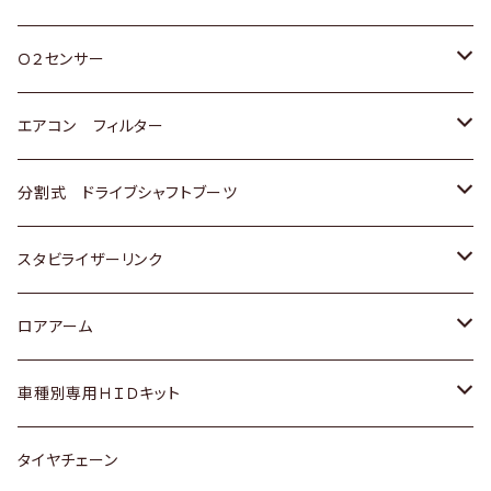
スバル
三菱
ダイハツ
ダイハツ
ホンダ
Ｏ２センサー
スバル
マツダ
三菱
スズキ
トヨタ
エアコン フィルター
三菱
スバル
日産
ホンダ
トヨタ
分割式 ドライブシャフトブーツ
スバル
いすゞ
スズキ
ホンダ
トヨタ
スタビライザーリンク
ダイハツ
日産
スズキ
ホンダ
トヨタ
ロアアーム
マツダ
ダイハツ
日産
スズキ
ホンダ
ホンダ
車種別専用ＨＩＤキット
三菱
マツダ
いすゞ
日産
スズキ
スズキ
トヨタ
タイヤチェーン