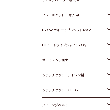
ディスクローター輸入車
三菱
三菱
マツダ
ダイハツ
日産
日産
ホンダ
ＡＵＤＩ
ブレーキパッド 輸入車
スバル
スバル
三菱
マツダ
ダイハツ
ダイハツ
スズキ
ＢＥＮＺ
ＢＥＮＺ
PAsportsドライブシャフトAssy
ＢＥＮＺ
スバル
三菱
マツダ
マツダ
日産
ＢＭＷ
ＢＭＷ
トヨタ
HDK ドライブシャフトAssy
スバル
三菱
三菱
いすゞ
GOLF
ＷＡＧＥＮ
ホンダ
スズキ
オートテンショナー
スバル
スバル
ダイハツ
ＷＡＧＥＮ
ＶＯＬＶＯ
スズキ
ダイハツ
トヨタ
クラッチセット アイシン製
マツダ
アストロ（シボレー）
日産
日産
ホンダ
クラッチセットＥＸＥＤＹ
三菱
クライスラー
ダイハツ
ホンダ
スズキ
ホンダ
タイミングベルト