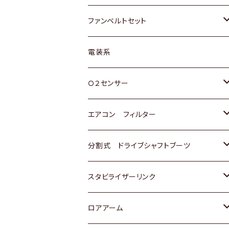
スバル
マツダ
マツダ
ダイハツ
スズキ
トヨタ
ファンベルトセット
日野
三菱
マツダ
日産
スズキ
トヨタ
電装系
スバル
三菱
ダイハツ
ダイハツ
ホンダ
Ｏ２センサー
スバル
マツダ
三菱
スズキ
トヨタ
エアコン フィルター
三菱
スバル
日産
ホンダ
トヨタ
分割式 ドライブシャフトブーツ
スバル
いすゞ
スズキ
ホンダ
トヨタ
スタビライザーリンク
ダイハツ
日産
スズキ
ホンダ
トヨタ
ロアアーム