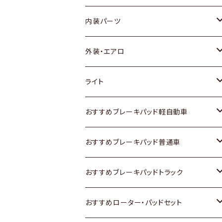
内装パーツ
トヨタ
外装・エアロ
ホンダ
トヨタ
ライト
スズキ
ホンダ
トヨタ
おすすめブレーキパッド軽自動車
日産
スズキ
スズキ
トヨタ
おすすめブレーキパッド普通車
いすゞ
日産
日産
ホンダ
トヨタ
おすすめブレーキパッドトラック
ダイハツ
いすゞ
いすゞ
スズキ
ホンダ
トヨタ
おすすめローター・パッドセット