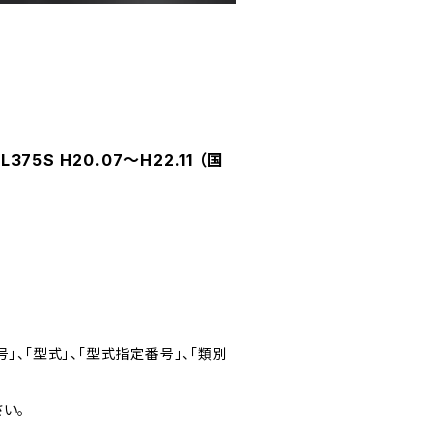
5S H20.07～H22.11 （国
」、「型式」、「型式指定番号」、「類別
い。