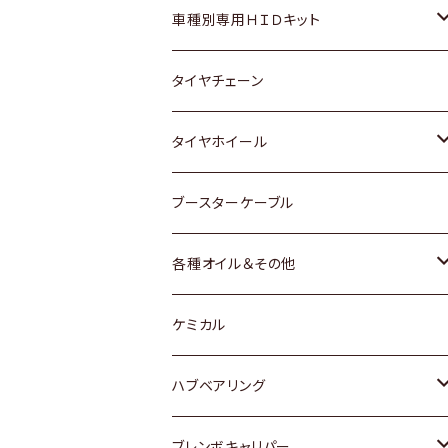
マツダ
ダイハツ
日産
スズキ
ホンダ
ホンダ
車種別専用ＨＩＤキット
三菱
マツダ
いすゞ
日産
スズキ
スズキ
トヨタ
タイヤチェーン
マツダ
スバル
三菱
ダイハツ
ダイハツ
日産
日産
タイヤホイール
レクサス
スバル
マツダ
スバル
ダイハツ
ダイハツ
トヨタ
ブースターケーブル
三菱
マツダ
マツダ
ホンダ
各種オイル＆その他
スバル
スバル
スズキ
ディーデル洗浄添加剤
ケミカル
日産
ハブベアリング
ダイハツ
トヨタ
ブレンボキャリパー