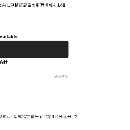
文前に車検証記載の車両情報をお知
vailable
向け
通報する
型式」、「型式指定番号」、「類別区分番号」を