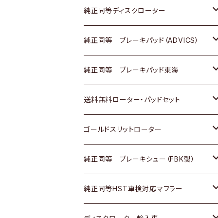
マツダ
ダイハツ
ダイハツ
日産
スズキ
日産
トヨタ
純正同等ディスクローター
三菱
マツダ
三菱
ダイハツ
日産
いすゞ
ホンダ
トヨタ
純正同等 ブレーキパッド（ADVICS）
スバル
三菱
日野
マツダ
いすゞ
ダイハツ
スズキ
ホンダ
トヨタ
純正同等 ブレーキパッド東海
日野
日野
三菱ふそう
三菱
ダイハツ
マツダ
日産
スズキ
ホンダ
トヨタ
送料無料ローター・パッドセット
三菱ふそう
三菱ふそう
その他
スバル
マツダ
三菱
ダイハツ
日産
スズキ
ホンダ
トヨタ
ゴールドスリットローター
ＢＭＷ
三菱
マツダ
いすゞ
日産
日産
ホンダ
トヨタ
純正同等 ブレーキシュー（FBK製）
スバル
三菱
ダイハツ
ダイハツ
いすゞ
スズキ
ホンダ
ホンダ
純正同等HST車検対応マフラー
スバル
マツダ
マツダ
ダイハツ
日産
スズキ
スズキ
トヨタ