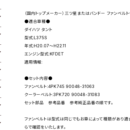
（国内トップメーカー）三ツ星またはバンドー ファンベルト
●適合車種●
ダイハツ タント
型式:L375S
年式:H20.07～H22.11
エンジン型式:KFDET
適用情報:
●セット内容●
ファンベルト:4PK745 90048-31063
クーラーベルト:3PK720 90048-31083
セット部品 参考品番 参考純正品番の順です。
ファンベルトは型式は同じでもお車によって種類があり適
らで確認をいたします。