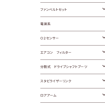
スバル
マツダ
マツダ
ダイハツ
スズキ
トヨタ
ファンベルトセット
日野
三菱
マツダ
日産
スズキ
トヨタ
電装系
スバル
三菱
ダイハツ
ダイハツ
ホンダ
Ｏ２センサー
スバル
マツダ
三菱
スズキ
トヨタ
エアコン フィルター
三菱
スバル
日産
ホンダ
トヨタ
分割式 ドライブシャフトブーツ
スバル
いすゞ
スズキ
ホンダ
トヨタ
スタビライザーリンク
ダイハツ
日産
スズキ
ホンダ
トヨタ
ロアアーム