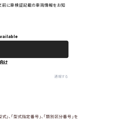
文前に車検証記載の車両情報をお知
vailable
向け
通報する
型式」、「型式指定番号」、「類別区分番号」を