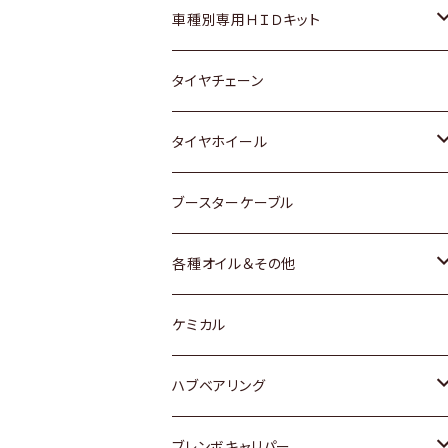
マツダ
ダイハツ
日産
スズキ
ホンダ
ホンダ
車種別専用ＨＩＤキット
三菱
マツダ
いすゞ
日産
スズキ
スズキ
トヨタ
タイヤチェーン
マツダ
スバル
三菱
ダイハツ
ダイハツ
日産
日産
タイヤホイール
レクサス
スバル
マツダ
スバル
ダイハツ
ダイハツ
トヨタ
ブースターケーブル
三菱
マツダ
マツダ
ホンダ
各種オイル＆その他
スバル
スバル
スズキ
ディーデル洗浄添加剤
ケミカル
日産
ハブベアリング
ダイハツ
トヨタ
ブレンボキャリパー