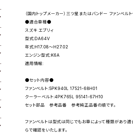
（国内トップメーカー）三ツ星またはバンドー ファンベルト
●適合車種●
スズキ エブリィ
型式:DA64V
年式:H17.08～H27.02
エンジン型式:K6A
適用情報:
●セット内容●
ファンベルト:5PK940L 17521-68H01
クーラーベルト:4PK765L 95141-67H10
セット部品 参考品番 参考純正品番の順です。
ファンベルトは型式は同じでもお車によって種類があり適
らで確認をいたします。