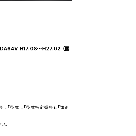
4V H17.08～H27.02 （国
」、「型式」、「型式指定番号」、「類別
い。