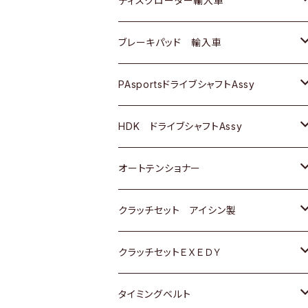
ディスクローター輸入車
三菱
三菱
マツダ
ダイハツ
日産
日産
ホンダ
ＡＵＤＩ
ブレーキパッド 輸入車
スバル
スバル
三菱
マツダ
ダイハツ
ダイハツ
スズキ
ＢＥＮＺ
ＢＥＮＺ
PAsportsドライブシャフトAssy
ＢＥＮＺ
スバル
三菱
マツダ
マツダ
日産
ＢＭＷ
ＢＭＷ
トヨタ
HDK ドライブシャフトAssy
スバル
三菱
三菱
いすゞ
GOLF
ＷＡＧＥＮ
ホンダ
スズキ
オートテンショナー
スバル
スバル
ダイハツ
ＷＡＧＥＮ
ＶＯＬＶＯ
スズキ
ダイハツ
トヨタ
クラッチセット アイシン製
マツダ
アストロ（シボレー）
日産
日産
ホンダ
クラッチセットＥＸＥＤＹ
三菱
クライスラー
ダイハツ
ホンダ
スズキ
ホンダ
タイミングベルト