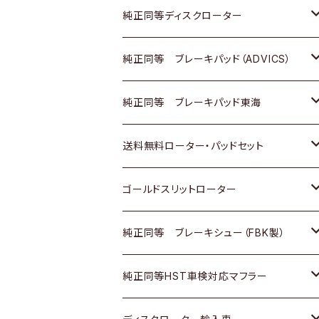
マツダ
ダイハツ
ダイハツ
日産
スズキ
日産
トヨタ
純正同等ディスクローター
三菱
マツダ
三菱
ダイハツ
日産
いすゞ
ホンダ
トヨタ
純正同等 ブレーキパッド（ADVICS）
スバル
三菱
日野
マツダ
いすゞ
ダイハツ
スズキ
ホンダ
トヨタ
純正同等 ブレーキパッド東海
日野
日野
三菱ふそう
三菱
ダイハツ
マツダ
日産
スズキ
ホンダ
トヨタ
送料無料ローター・パッドセット
三菱ふそう
三菱ふそう
その他
スバル
マツダ
三菱
ダイハツ
日産
スズキ
ホンダ
トヨタ
ゴールドスリットローター
ＢＭＷ
三菱
マツダ
いすゞ
日産
日産
ホンダ
トヨタ
純正同等 ブレーキシュー（FBK製）
スバル
三菱
ダイハツ
ダイハツ
いすゞ
スズキ
ホンダ
ホンダ
純正同等HST車検対応マフラー
スバル
マツダ
マツダ
ダイハツ
日産
スズキ
スズキ
トヨタ