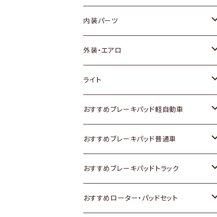
内装パーツ
トヨタ
外装・エアロ
ホンダ
トヨタ
ライト
スズキ
ホンダ
トヨタ
おすすめブレーキパッド軽自動車
日産
スズキ
スズキ
トヨタ
おすすめブレーキパッド普通車
いすゞ
日産
日産
ホンダ
トヨタ
おすすめブレーキパッドトラック
ダイハツ
いすゞ
いすゞ
スズキ
ホンダ
トヨタ
おすすめローター・パッドセット