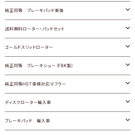
スバル
三菱
日野
マツダ
いすゞ
ダイハツ
スズキ
ホンダ
トヨタ
純正同等 ブレーキパッド東海
日野
日野
三菱ふそう
三菱
ダイハツ
マツダ
日産
スズキ
ホンダ
トヨタ
送料無料ローター・パッドセット
三菱ふそう
三菱ふそう
その他
スバル
マツダ
三菱
ダイハツ
日産
スズキ
ホンダ
トヨタ
ゴールドスリットローター
ＢＭＷ
三菱
マツダ
いすゞ
日産
日産
ホンダ
トヨタ
純正同等 ブレーキシュー（FBK製）
スバル
三菱
ダイハツ
ダイハツ
いすゞ
スズキ
ホンダ
ホンダ
純正同等HST車検対応マフラー
スバル
マツダ
マツダ
ダイハツ
日産
スズキ
スズキ
トヨタ
ディスクローター輸入車
三菱
三菱
マツダ
ダイハツ
日産
日産
ホンダ
ＡＵＤＩ
ブレーキパッド 輸入車