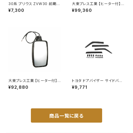
30系 プリウス ZVW30 前期
大東プレス工業 【ヒーター付】ハ
純正 タイプ フォグランプ ユニッ
イウェイミラー リモコン+ヒータ
¥7,300
¥99,360
ト バルブ 配線 スイッチ H11 左
ー付 DI-6021CXE
右セット AP-PZF-30
大東プレス工業 【ヒーター付】
トヨタ ドアバイザー サイドバイ
ハイウェイミラー リモコン+ヒー
ザー タンク 900系 ルーミー 9
¥92,880
¥9,771
ター付 DI-6121CXE
00系 M900A M910A サイドド
ア 金具付き ZERO DS13
商品一覧に戻る