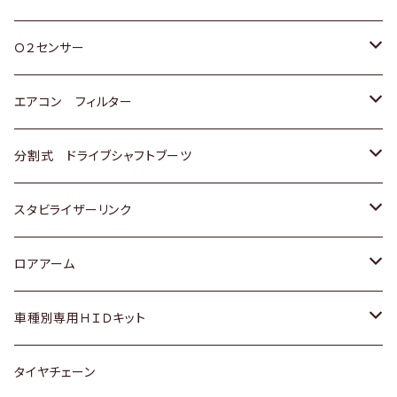
スバル
三菱
ダイハツ
ダイハツ
ホンダ
Ｏ２センサー
スバル
マツダ
三菱
スズキ
トヨタ
エアコン フィルター
三菱
スバル
日産
ホンダ
トヨタ
分割式 ドライブシャフトブーツ
スバル
いすゞ
スズキ
ホンダ
トヨタ
スタビライザーリンク
ダイハツ
日産
スズキ
ホンダ
トヨタ
ロアアーム
マツダ
ダイハツ
日産
スズキ
ホンダ
ホンダ
車種別専用ＨＩＤキット
三菱
マツダ
いすゞ
日産
スズキ
スズキ
トヨタ
タイヤチェーン