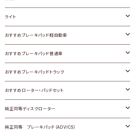
ホンダ
トヨタ
ライト
スズキ
ホンダ
トヨタ
おすすめブレーキパッド軽自動車
日産
スズキ
スズキ
トヨタ
おすすめブレーキパッド普通車
いすゞ
日産
日産
ホンダ
トヨタ
おすすめブレーキパッドトラック
ダイハツ
いすゞ
いすゞ
スズキ
ホンダ
トヨタ
おすすめローター・パッドセット
マツダ
ダイハツ
ダイハツ
日産
スズキ
日産
トヨタ
純正同等ディスクローター
三菱
マツダ
三菱
ダイハツ
日産
いすゞ
ホンダ
トヨタ
純正同等 ブレーキパッド（ADVICS）