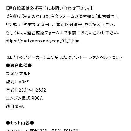
【適合確認は必ず事前にお問い合わせ下さい。】
（注意）ご注文の際には、注文フォームの備考欄に「車台番号」、
「型式」、「型式指定番号」、「類別区分番号」をご記入下さい。
もしくは、↓適合確認フォーム↓で事前にお問い合わせ下さい。
https://partzaero.net/con_03_3.htm
（国内トップメーカー）三ツ星またはバンドー ファンベルトセット
●適合車種●
スズキ アルト
型式:HA35S
年式:H23.11～H26.12
エンジン型式:R06A
適用情報:
●セット内容●
ファンベルト:5PK1231L 17521-50M00