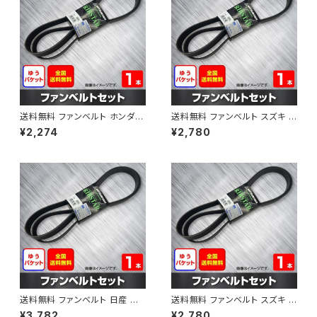
送料無料 ファンベルト ホンダ フ
送料無料 ファンベルト スズキ ス
ィット 型式GE6 H19.10～H25.
ペーシア 型式MK32S H25.03
¥2,274
¥2,780
09 （国内トップメーカー） 1本 H
～H30.02 （国内トップメーカ
AB-0003
ー） 1本 HAB-0004
送料無料 ファンベルト 日産 キ
送料無料 ファンベルト スズキ ワ
ューブ 型式Z12 H20.11～H24.
ゴンR 型式MH34S H24.09～
¥3,782
¥2,780