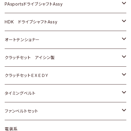
スバル
スバル
三菱
マツダ
ダイハツ
ダイハツ
スズキ
ＢＥＮＺ
ＢＥＮＺ
PAsportsドライブシャフトAssy
ＢＥＮＺ
スバル
三菱
マツダ
マツダ
日産
ＢＭＷ
ＢＭＷ
トヨタ
HDK ドライブシャフトAssy
スバル
三菱
三菱
いすゞ
GOLF
ＷＡＧＥＮ
ホンダ
スズキ
オートテンショナー
スバル
スバル
ダイハツ
ＷＡＧＥＮ
ＶＯＬＶＯ
スズキ
ダイハツ
トヨタ
クラッチセット アイシン製
マツダ
アストロ（シボレー）
日産
日産
ホンダ
クラッチセットＥＸＥＤＹ
三菱
クライスラー
ダイハツ
ホンダ
スズキ
ホンダ
タイミングベルト
スバル
マツダ
マツダ
ダイハツ
スズキ
トヨタ
ファンベルトセット
日野
三菱
マツダ
日産
スズキ
トヨタ
電装系