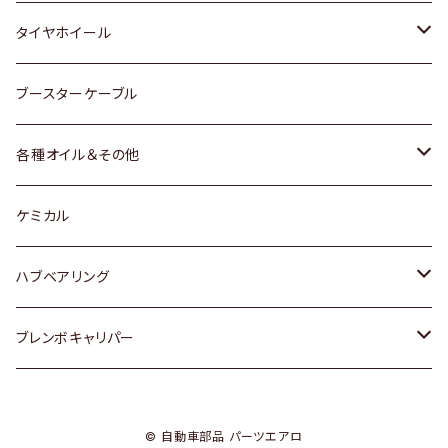
マツダ
スバル
三菱
ダイハツ
ダイハツ
日産
日産
タイヤホイール
レクサス
スバル
マツダ
スバル
ダイハツ
ダイハツ
トヨタ
ブースターケーブル
三菱
マツダ
マツダ
ホンダ
各種オイル＆その他
スバル
スバル
スズキ
ディーデル洗浄添加剤
ケミカル
日産
ハブベアリング
ダイハツ
トヨタ
ブレンボキャリパー
ホンダ
ホンダ
© 自動車部品 パーツエアロ