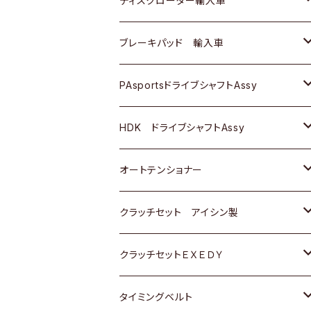
ディスクローター輸入車
三菱
三菱
マツダ
ダイハツ
日産
日産
ホンダ
ＡＵＤＩ
ブレーキパッド 輸入車
スバル
スバル
三菱
マツダ
ダイハツ
ダイハツ
スズキ
ＢＥＮＺ
ＢＥＮＺ
PAsportsドライブシャフトAssy
ＢＥＮＺ
スバル
三菱
マツダ
マツダ
日産
ＢＭＷ
ＢＭＷ
トヨタ
HDK ドライブシャフトAssy
スバル
三菱
三菱
いすゞ
GOLF
ＷＡＧＥＮ
ホンダ
スズキ
オートテンショナー
スバル
スバル
ダイハツ
ＷＡＧＥＮ
ＶＯＬＶＯ
スズキ
ダイハツ
トヨタ
クラッチセット アイシン製
マツダ
アストロ（シボレー）
日産
日産
ホンダ
クラッチセットＥＸＥＤＹ
三菱
クライスラー
ダイハツ
ホンダ
スズキ
ホンダ
タイミングベルト