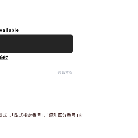
vailable
向け
通報する
型式」、「型式指定番号」、「類別区分番号」を