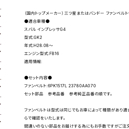
（国内トップメーカー）三ツ星またはバンドー ファンベルト
●適合車種●
スバル インプレッサG4
型式:GK2
年式:H28.08～
エンジン型式:FB16
適用情報:
●セット内容●
ファンベルト:6PK1517L 23780AA070
セット部品 参考品番 参考純正品番の順です。
ファンベルトは型式は同じでもお車によって種類があり適
らで確認をいたします。
間違いのない部品をお届けする為にもお手数ですがご注