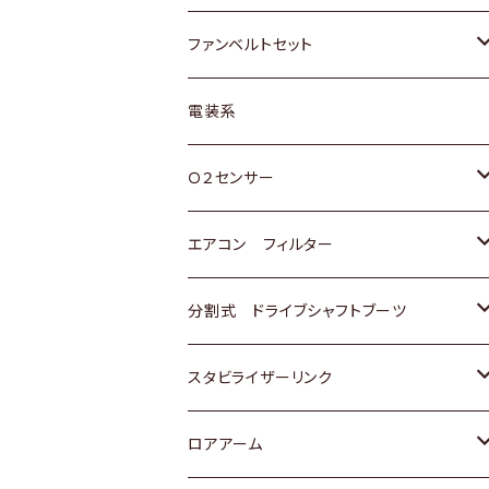
スバル
マツダ
マツダ
ダイハツ
スズキ
トヨタ
ファンベルトセット
日野
三菱
マツダ
日産
スズキ
トヨタ
電装系
スバル
三菱
ダイハツ
ダイハツ
ホンダ
Ｏ２センサー
スバル
マツダ
三菱
スズキ
トヨタ
エアコン フィルター
三菱
スバル
日産
ホンダ
トヨタ
分割式 ドライブシャフトブーツ
スバル
いすゞ
スズキ
ホンダ
トヨタ
スタビライザーリンク
ダイハツ
日産
スズキ
ホンダ
トヨタ
ロアアーム