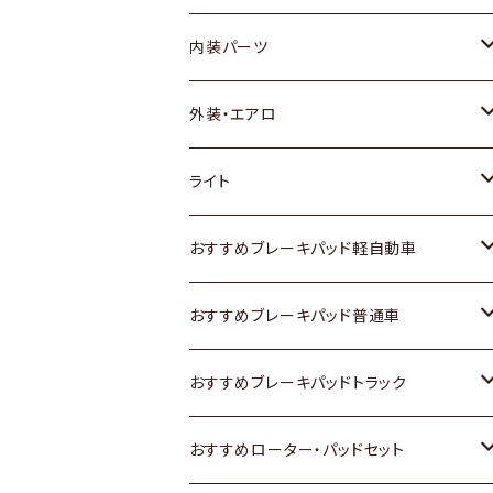
内装パーツ
トヨタ
外装・エアロ
ホンダ
トヨタ
ライト
スズキ
ホンダ
トヨタ
おすすめブレーキパッド軽自動車
日産
スズキ
スズキ
トヨタ
おすすめブレーキパッド普通車
いすゞ
日産
日産
ホンダ
トヨタ
おすすめブレーキパッドトラック
ダイハツ
いすゞ
いすゞ
スズキ
ホンダ
トヨタ
おすすめローター・パッドセット