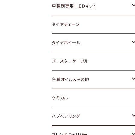
マツダ
ダイハツ
日産
スズキ
ホンダ
ホンダ
車種別専用ＨＩＤキット
三菱
マツダ
いすゞ
日産
スズキ
スズキ
トヨタ
タイヤチェーン
マツダ
スバル
三菱
ダイハツ
ダイハツ
日産
日産
タイヤホイール
レクサス
スバル
マツダ
スバル
ダイハツ
ダイハツ
トヨタ
ブースターケーブル
三菱
マツダ
マツダ
ホンダ
各種オイル＆その他
スバル
スバル
スズキ
ディーデル洗浄添加剤
ケミカル
日産
ハブベアリング
ダイハツ
トヨタ
ブレンボキャリパー