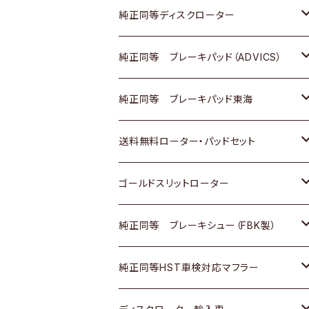
マツダ
ダイハツ
ダイハツ
日産
スズキ
日産
トヨタ
純正同等ディスクローター
三菱
マツダ
三菱
ダイハツ
日産
いすゞ
ホンダ
トヨタ
純正同等 ブレーキパッド（ADVICS）
スバル
三菱
日野
マツダ
いすゞ
ダイハツ
スズキ
ホンダ
トヨタ
純正同等 ブレーキパッド東海
日野
日野
三菱ふそう
三菱
ダイハツ
マツダ
日産
スズキ
ホンダ
トヨタ
送料無料ローター・パッドセット
三菱ふそう
三菱ふそう
その他
スバル
マツダ
三菱
ダイハツ
日産
スズキ
ホンダ
トヨタ
ゴールドスリットローター
ＢＭＷ
三菱
マツダ
いすゞ
日産
日産
ホンダ
トヨタ
純正同等 ブレーキシュー（FBK製）
スバル
三菱
ダイハツ
ダイハツ
いすゞ
スズキ
ホンダ
ホンダ
純正同等HST車検対応マフラー
スバル
マツダ
マツダ
ダイハツ
日産
スズキ
スズキ
トヨタ