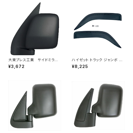
大東プレス工業 サイドミラー/
ハイゼット トラック ジャンボ S5
バックミラーダイハツ ハイゼッ
00P S510P S500 S510 系 ワ
¥3,672
¥8,225
トカーゴ 左 06年～ DI-64
イド ドアバイザー止め具付ピク
9
シス サンバー サイド サンバイザ
ー JP-YD-HIJET