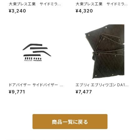
大東プレス工業 サイドミラー/
大東プレス工業 サイドミラー/
バックミラー ダイハツ ハイ
バックミラースバル サンバー
¥3,240
¥4,320
ゼット トラック 左 99年～
左 99年～ DI-641
DI-639
ドアバイザー サイドバイザー タ
エブリィ エブリィワゴン DA17V
ンク 900系 ルーミー 900系 M
DA17W サンシェード エブリー
¥9,771
¥7,477
900A M910A サイドドア 金具
マルチサンシェード 車種専用 8
付き ZERO DS13
枚set カーテン 遮光 車中泊 JP
-TYD-DA17
商品一覧に戻る