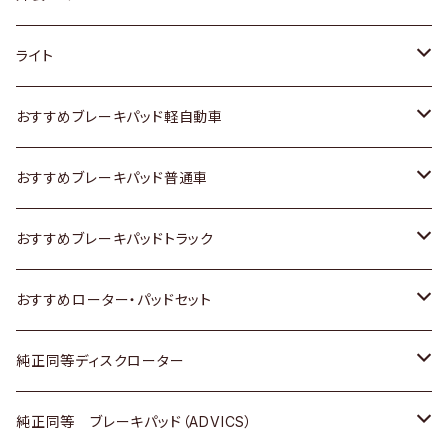
ホンダ
トヨタ
ライト
スズキ
ホンダ
トヨタ
おすすめブレーキパッド軽自動車
日産
スズキ
スズキ
トヨタ
おすすめブレーキパッド普通車
いすゞ
日産
日産
ホンダ
トヨタ
おすすめブレーキパッドトラック
ダイハツ
いすゞ
いすゞ
スズキ
ホンダ
トヨタ
おすすめローター・パッドセット
マツダ
ダイハツ
ダイハツ
日産
スズキ
日産
トヨタ
純正同等ディスクローター
三菱
マツダ
三菱
ダイハツ
日産
いすゞ
ホンダ
トヨタ
純正同等 ブレーキパッド（ADVICS）