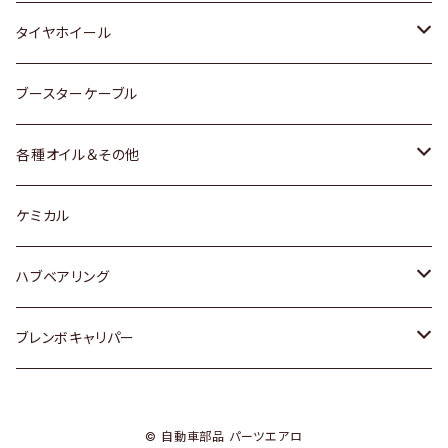
マツダ
スバル
三菱
ダイハツ
ダイハツ
日産
日産
タイヤホイール
レクサス
スバル
マツダ
スバル
ダイハツ
ダイハツ
トヨタ
ブースターケーブル
三菱
マツダ
マツダ
ホンダ
各種オイル＆その他
スバル
スバル
スズキ
ディーデル洗浄添加剤
ケミカル
日産
ハブベアリング
ダイハツ
トヨタ
ブレンボキャリパー
ホンダ
ホンダ
© 自動車部品 パーツエアロ