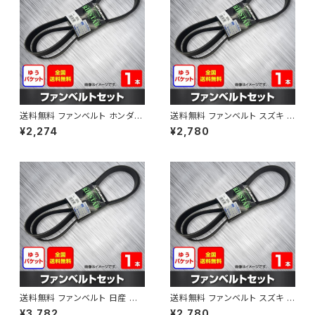
送料無料 ファンベルト ホンダ フ
送料無料 ファンベルト スズキ ス
ィット 型式GE6 H19.10～H25.
ペーシア 型式MK32S H25.03
¥2,274
¥2,780
09 （国内トップメーカー） 1本 H
～H30.02 （国内トップメーカ
AB-0003
ー） 1本 HAB-0004
送料無料 ファンベルト 日産 キ
送料無料 ファンベルト スズキ ワ
ューブ 型式Z12 H20.11～H24.
ゴンR 型式MH34S H24.09～
¥3,782
¥2,780