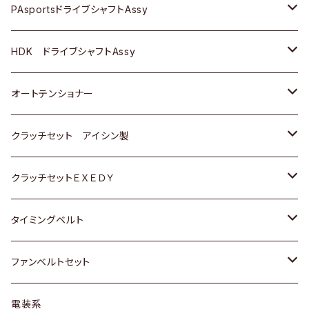
スバル
スバル
三菱
マツダ
ダイハツ
ダイハツ
スズキ
ＢＥＮＺ
ＢＥＮＺ
PAsportsドライブシャフトAssy
ＢＥＮＺ
スバル
三菱
マツダ
マツダ
日産
ＢＭＷ
ＢＭＷ
トヨタ
HDK ドライブシャフトAssy
スバル
三菱
三菱
いすゞ
GOLF
ＷＡＧＥＮ
ホンダ
スズキ
オートテンショナー
スバル
スバル
ダイハツ
ＷＡＧＥＮ
ＶＯＬＶＯ
スズキ
ダイハツ
トヨタ
クラッチセット アイシン製
マツダ
アストロ（シボレー）
日産
日産
ホンダ
クラッチセットＥＸＥＤＹ
三菱
クライスラー
ダイハツ
ホンダ
スズキ
ホンダ
タイミングベルト
スバル
マツダ
マツダ
ダイハツ
スズキ
トヨタ
ファンベルトセット
日野
三菱
マツダ
日産
スズキ
トヨタ
電装系