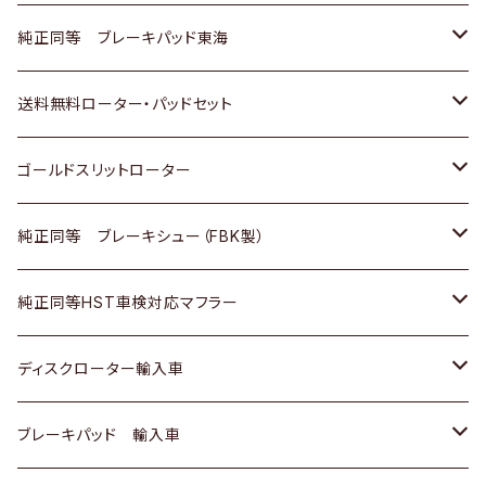
スバル
三菱
日野
マツダ
いすゞ
ダイハツ
スズキ
ホンダ
トヨタ
純正同等 ブレーキパッド東海
日野
日野
三菱ふそう
三菱
ダイハツ
マツダ
日産
スズキ
ホンダ
トヨタ
送料無料ローター・パッドセット
三菱ふそう
三菱ふそう
その他
スバル
マツダ
三菱
ダイハツ
日産
スズキ
ホンダ
トヨタ
ゴールドスリットローター
ＢＭＷ
三菱
マツダ
いすゞ
日産
日産
ホンダ
トヨタ
純正同等 ブレーキシュー（FBK製）
スバル
三菱
ダイハツ
ダイハツ
いすゞ
スズキ
ホンダ
ホンダ
純正同等HST車検対応マフラー
スバル
マツダ
マツダ
ダイハツ
日産
スズキ
スズキ
トヨタ
ディスクローター輸入車
三菱
三菱
マツダ
ダイハツ
日産
日産
ホンダ
ＡＵＤＩ
ブレーキパッド 輸入車