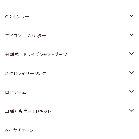
スバル
三菱
ダイハツ
ダイハツ
ホンダ
Ｏ２センサー
スバル
マツダ
三菱
スズキ
トヨタ
エアコン フィルター
三菱
スバル
日産
ホンダ
トヨタ
分割式 ドライブシャフトブーツ
スバル
いすゞ
スズキ
ホンダ
トヨタ
スタビライザーリンク
ダイハツ
日産
スズキ
ホンダ
トヨタ
ロアアーム
マツダ
ダイハツ
日産
スズキ
ホンダ
ホンダ
車種別専用ＨＩＤキット
三菱
マツダ
いすゞ
日産
スズキ
スズキ
トヨタ
タイヤチェーン