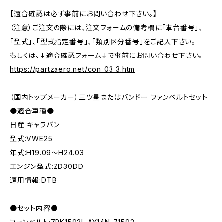
【適合確認は必ず事前にお問い合わせ下さい。】
（注意）ご注文の際には、注文フォームの備考欄に「車台番号」、
「型式」、「型式指定番号」、「類別区分番号」をご記入下さい。
もしくは、↓適合確認フォーム↓で事前にお問い合わせ下さい。
https://partzaero.net/con_03_3.htm
（国内トップメーカー）三ツ星またはバンドー ファンベルトセット
●適合車種●
日産 キャラバン
型式:VWE25
年式:H19.09～H24.03
エンジン型式:ZD30DD
適用情報:DTB
●セット内容●
ファンベルト:7PK1592L AY14N-71592