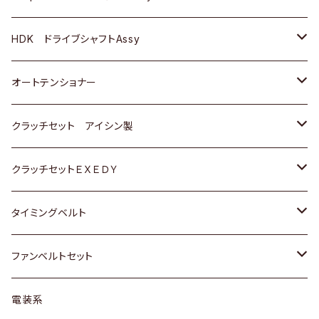
ＢＥＮＺ
スバル
三菱
マツダ
マツダ
日産
ＢＭＷ
ＢＭＷ
トヨタ
HDK ドライブシャフトAssy
スバル
三菱
三菱
いすゞ
GOLF
ＷＡＧＥＮ
ホンダ
スズキ
オートテンショナー
スバル
スバル
ダイハツ
ＷＡＧＥＮ
ＶＯＬＶＯ
スズキ
ダイハツ
トヨタ
クラッチセット アイシン製
マツダ
アストロ（シボレー）
日産
日産
ホンダ
クラッチセットＥＸＥＤＹ
三菱
クライスラー
ダイハツ
ホンダ
スズキ
ホンダ
タイミングベルト
スバル
マツダ
マツダ
ダイハツ
スズキ
トヨタ
ファンベルトセット
日野
三菱
マツダ
日産
スズキ
トヨタ
電装系