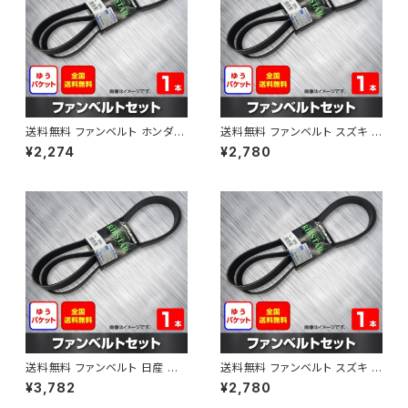
送料無料 ファンベルト ホンダ フ
送料無料 ファンベルト スズキ ス
ィット 型式GE6 H19.10～H25.
ペーシア 型式MK32S H25.03
¥2,274
¥2,780
09 （国内トップメーカー） 1本 H
～H30.02 （国内トップメーカ
AB-0003
ー） 1本 HAB-0004
送料無料 ファンベルト 日産 キ
送料無料 ファンベルト スズキ ワ
ューブ 型式Z12 H20.11～H24.
ゴンR 型式MH34S H24.09～
¥3,782
¥2,780
10 （国内トップメーカー） 1本 H
H29.02 （国内トップメーカー）