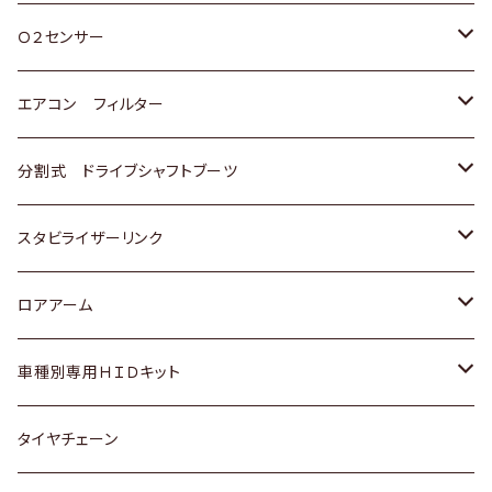
スバル
三菱
ダイハツ
ダイハツ
ホンダ
Ｏ２センサー
スバル
マツダ
三菱
スズキ
トヨタ
エアコン フィルター
三菱
スバル
日産
ホンダ
トヨタ
分割式 ドライブシャフトブーツ
スバル
いすゞ
スズキ
ホンダ
トヨタ
スタビライザーリンク
ダイハツ
日産
スズキ
ホンダ
トヨタ
ロアアーム
マツダ
ダイハツ
日産
スズキ
ホンダ
ホンダ
車種別専用ＨＩＤキット
三菱
マツダ
いすゞ
日産
スズキ
スズキ
トヨタ
タイヤチェーン