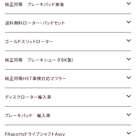
スバル
三菱
日野
マツダ
いすゞ
ダイハツ
スズキ
ホンダ
トヨタ
純正同等 ブレーキパッド東海
日野
日野
三菱ふそう
三菱
ダイハツ
マツダ
日産
スズキ
ホンダ
トヨタ
送料無料ローター・パッドセット
三菱ふそう
三菱ふそう
その他
スバル
マツダ
三菱
ダイハツ
日産
スズキ
ホンダ
トヨタ
ゴールドスリットローター
ＢＭＷ
三菱
マツダ
いすゞ
日産
日産
ホンダ
トヨタ
純正同等 ブレーキシュー（FBK製）
スバル
三菱
ダイハツ
ダイハツ
いすゞ
スズキ
ホンダ
ホンダ
純正同等HST車検対応マフラー
スバル
マツダ
マツダ
ダイハツ
日産
スズキ
スズキ
トヨタ
ディスクローター輸入車
三菱
三菱
マツダ
ダイハツ
日産
日産
ホンダ
ＡＵＤＩ
ブレーキパッド 輸入車
スバル
スバル
三菱
マツダ
ダイハツ
ダイハツ
スズキ
ＢＥＮＺ
ＢＥＮＺ
PAsportsドライブシャフトAssy