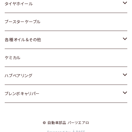
マツダ
スバル
三菱
ダイハツ
ダイハツ
日産
日産
タイヤホイール
レクサス
スバル
マツダ
スバル
ダイハツ
ダイハツ
トヨタ
ブースターケーブル
三菱
マツダ
マツダ
ホンダ
各種オイル＆その他
スバル
スバル
スズキ
ディーデル洗浄添加剤
ケミカル
日産
ハブベアリング
ダイハツ
トヨタ
ブレンボキャリパー
ホンダ
ホンダ
© 自動車部品 パーツエアロ
スズキ
日産