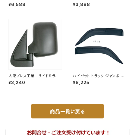
ラーミラーL013 （P付） DI-52
ドミラー/バックミラー J08 330
¥6,588
¥3,888
X170 L012 DI-7
大東プレス工業 サイドミラー/
ハイゼット トラック ジャンボ S5
バックミラー ダイハツ ハイ
00P S510P S500 S510 系 ワ
¥3,240
¥8,225
ゼット トラック 左 99年～
イド ドアバイザー止め具付ピク
DI-639
シス サンバー サイド サンバイザ
ー JP-YD-HIJET
商品一覧に戻る