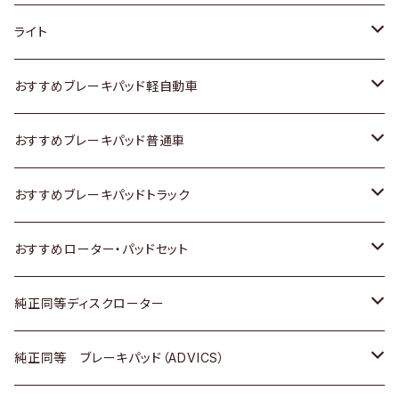
ホンダ
トヨタ
ライト
スズキ
ホンダ
トヨタ
おすすめブレーキパッド軽自動車
日産
スズキ
スズキ
トヨタ
おすすめブレーキパッド普通車
いすゞ
日産
日産
ホンダ
トヨタ
おすすめブレーキパッドトラック
ダイハツ
いすゞ
いすゞ
スズキ
ホンダ
トヨタ
おすすめローター・パッドセット
マツダ
ダイハツ
ダイハツ
日産
スズキ
日産
トヨタ
純正同等ディスクローター
三菱
マツダ
三菱
ダイハツ
日産
いすゞ
ホンダ
トヨタ
純正同等 ブレーキパッド（ADVICS）