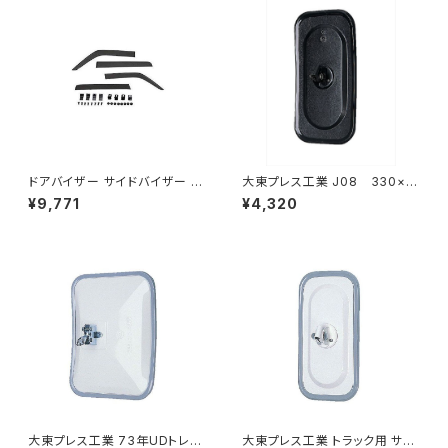
ドアバイザー サイドバイザー タ
大東プレス工業 J08 330×1
ンク 900系 ルーミー 900系 M
70 サイドミラー/バックミラー
¥9,771
¥4,320
900A M910A サイドドア 金具
L012 黒 DI-7B
付き ZERO DS13
大東プレス工業 73年UDトレー
大東プレス工業 トラック用 サイ