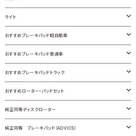
ホンダ
トヨタ
ライト
スズキ
ホンダ
トヨタ
おすすめブレーキパッド軽自動車
日産
スズキ
スズキ
トヨタ
おすすめブレーキパッド普通車
いすゞ
日産
日産
ホンダ
トヨタ
おすすめブレーキパッドトラック
ダイハツ
いすゞ
いすゞ
スズキ
ホンダ
トヨタ
おすすめローター・パッドセット
マツダ
ダイハツ
ダイハツ
日産
スズキ
日産
トヨタ
純正同等ディスクローター
三菱
マツダ
三菱
ダイハツ
日産
いすゞ
ホンダ
トヨタ
純正同等 ブレーキパッド（ADVICS）