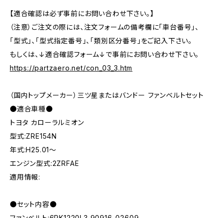
【適合確認は必ず事前にお問い合わせ下さい。】
（注意）ご注文の際には、注文フォームの備考欄に「車台番号」、
「型式」、「型式指定番号」、「類別区分番号」をご記入下さい。
もしくは、↓適合確認フォーム↓で事前にお問い合わせ下さい。
https://partzaero.net/con_03_3.htm
（国内トップメーカー）三ツ星またはバンドー ファンベルトセット
●適合車種●
トヨタ カローラルミオン
型式:ZRE154N
年式:H25.01～
エンジン型式:2ZRFAE
適用情報:
●セット内容●
ファンベルト:6PK1220L3 90916-02609