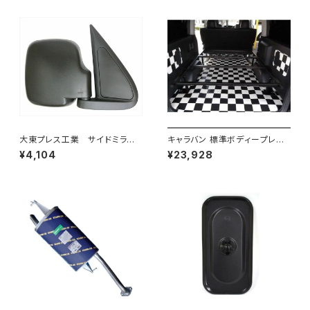
大東プレス工業 サイドミラー/
キャラバン 標準ボディープレミ
バックミラダイハツ ハイゼッ
アムＧＸ/ＧＸライダ～用ベッドキ
¥4,104
¥23,928
ト 右 99年～ DI-646
ットフレーム GZ100-1