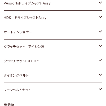
スバル
スバル
三菱
マツダ
ダイハツ
ダイハツ
スズキ
ＢＥＮＺ
ＢＥＮＺ
PAsportsドライブシャフトAssy
ＢＥＮＺ
スバル
三菱
マツダ
マツダ
日産
ＢＭＷ
ＢＭＷ
トヨタ
HDK ドライブシャフトAssy
スバル
三菱
三菱
いすゞ
GOLF
ＷＡＧＥＮ
ホンダ
スズキ
オートテンショナー
スバル
スバル
ダイハツ
ＷＡＧＥＮ
ＶＯＬＶＯ
スズキ
ダイハツ
トヨタ
クラッチセット アイシン製
マツダ
アストロ（シボレー）
日産
日産
ホンダ
クラッチセットＥＸＥＤＹ
三菱
クライスラー
ダイハツ
ホンダ
スズキ
ホンダ
タイミングベルト
スバル
マツダ
マツダ
ダイハツ
スズキ
トヨタ
ファンベルトセット
日野
三菱
マツダ
日産
スズキ
トヨタ
電装系