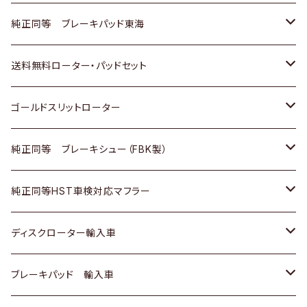
スバル
三菱
日野
マツダ
いすゞ
ダイハツ
スズキ
ホンダ
トヨタ
純正同等 ブレーキパッド東海
日野
日野
三菱ふそう
三菱
ダイハツ
マツダ
日産
スズキ
ホンダ
トヨタ
送料無料ローター・パッドセット
三菱ふそう
三菱ふそう
その他
スバル
マツダ
三菱
ダイハツ
日産
スズキ
ホンダ
トヨタ
ゴールドスリットローター
ＢＭＷ
三菱
マツダ
いすゞ
日産
日産
ホンダ
トヨタ
純正同等 ブレーキシュー（FBK製）
スバル
三菱
ダイハツ
ダイハツ
いすゞ
スズキ
ホンダ
ホンダ
純正同等HST車検対応マフラー
スバル
マツダ
マツダ
ダイハツ
日産
スズキ
スズキ
トヨタ
ディスクローター輸入車
三菱
三菱
マツダ
ダイハツ
日産
日産
ホンダ
ＡＵＤＩ
ブレーキパッド 輸入車