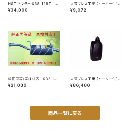
HST マフラー 038-148T プ
大東プレス工業 【ヒーター付】サ
レミオ ZRT261 トヨタ 本体オ
イドミラー/バックミラーJ08 DI
¥34,000
¥9,072
ールステンレス 車検対応 純正
-7BZ
同等
純正同等/車検対応 032-132
大東プレス工業 【ヒーター付】ハ
タウンエース ライトエース トラ
イウェイリモコンミラー DI-722
¥21,000
¥86,400
ック
1CXE
商品一覧に戻る