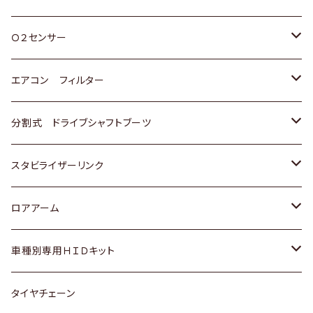
スバル
三菱
ダイハツ
ダイハツ
ホンダ
Ｏ２センサー
スバル
マツダ
三菱
スズキ
トヨタ
エアコン フィルター
三菱
スバル
日産
ホンダ
トヨタ
分割式 ドライブシャフトブーツ
スバル
いすゞ
スズキ
ホンダ
トヨタ
スタビライザーリンク
ダイハツ
日産
スズキ
ホンダ
トヨタ
ロアアーム
マツダ
ダイハツ
日産
スズキ
ホンダ
ホンダ
車種別専用ＨＩＤキット
三菱
マツダ
いすゞ
日産
スズキ
スズキ
トヨタ
タイヤチェーン