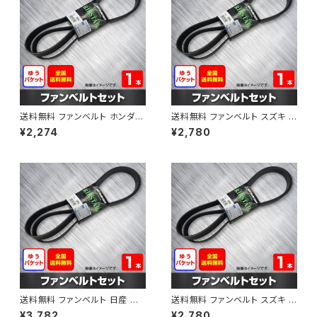
送料無料 ファンベルト ホンダ フ
送料無料 ファンベルト スズキ ス
ィット 型式GE6 H19.10～H25.
ペーシア 型式MK32S H25.03
¥2,274
¥2,780
09 （国内トップメーカー） 1本 H
～H30.02 （国内トップメーカ
AB-0003
ー） 1本 HAB-0004
送料無料 ファンベルト 日産 キ
送料無料 ファンベルト スズキ ワ
ューブ 型式Z12 H20.11～H24.
ゴンR 型式MH34S H24.09～
¥3,782
¥2,780