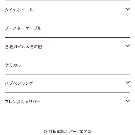
マツダ
スバル
三菱
ダイハツ
ダイハツ
日産
日産
タイヤホイール
レクサス
スバル
マツダ
スバル
ダイハツ
ダイハツ
トヨタ
ブースターケーブル
三菱
マツダ
マツダ
ホンダ
各種オイル＆その他
スバル
スバル
スズキ
ディーデル洗浄添加剤
ケミカル
日産
ハブベアリング
ダイハツ
トヨタ
ブレンボキャリパー
ホンダ
ホンダ
© 自動車部品 パーツエアロ