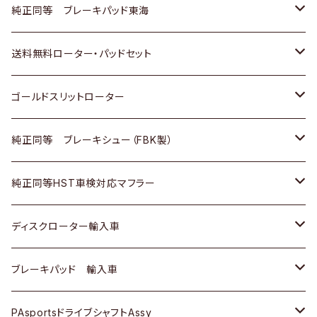
スバル
三菱
日野
マツダ
いすゞ
ダイハツ
スズキ
ホンダ
トヨタ
純正同等 ブレーキパッド東海
日野
日野
三菱ふそう
三菱
ダイハツ
マツダ
日産
スズキ
ホンダ
トヨタ
送料無料ローター・パッドセット
三菱ふそう
三菱ふそう
その他
スバル
マツダ
三菱
ダイハツ
日産
スズキ
ホンダ
トヨタ
ゴールドスリットローター
ＢＭＷ
三菱
マツダ
いすゞ
日産
日産
ホンダ
トヨタ
純正同等 ブレーキシュー（FBK製）
スバル
三菱
ダイハツ
ダイハツ
いすゞ
スズキ
ホンダ
ホンダ
純正同等HST車検対応マフラー
スバル
マツダ
マツダ
ダイハツ
日産
スズキ
スズキ
トヨタ
ディスクローター輸入車
三菱
三菱
マツダ
ダイハツ
日産
日産
ホンダ
ＡＵＤＩ
ブレーキパッド 輸入車
スバル
スバル
三菱
マツダ
ダイハツ
ダイハツ
スズキ
ＢＥＮＺ
ＢＥＮＺ
PAsportsドライブシャフトAssy