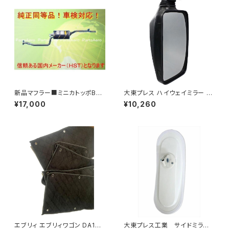
新品マフラー■ミニカトッポBJ
大東プレス ハイウェイミラー R1
H42A H42V H47A H47V純
000 326×206 DI-5101AXY
¥17,000
¥10,260
正同等/車検対応 065-75
エブリィ エブリィワゴン DA17V
大東プレス工業 サイドミラー/