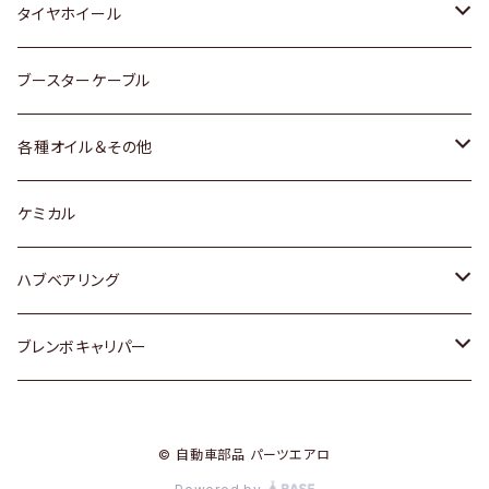
マツダ
スバル
三菱
ダイハツ
ダイハツ
日産
日産
タイヤホイール
レクサス
スバル
マツダ
スバル
ダイハツ
ダイハツ
トヨタ
ブースターケーブル
三菱
マツダ
マツダ
ホンダ
各種オイル＆その他
スバル
スバル
スズキ
ディーデル洗浄添加剤
ケミカル
日産
ハブベアリング
ダイハツ
トヨタ
ブレンボキャリパー
ホンダ
ホンダ
© 自動車部品 パーツエアロ
スズキ
日産