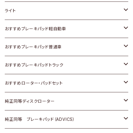
ホンダ
トヨタ
ライト
スズキ
ホンダ
トヨタ
おすすめブレーキパッド軽自動車
日産
スズキ
スズキ
トヨタ
おすすめブレーキパッド普通車
いすゞ
日産
日産
ホンダ
トヨタ
おすすめブレーキパッドトラック
ダイハツ
いすゞ
いすゞ
スズキ
ホンダ
トヨタ
おすすめローター・パッドセット
マツダ
ダイハツ
ダイハツ
日産
スズキ
日産
トヨタ
純正同等ディスクローター
三菱
マツダ
三菱
ダイハツ
日産
いすゞ
ホンダ
トヨタ
純正同等 ブレーキパッド（ADVICS）