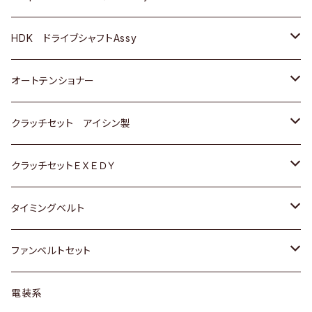
ＢＥＮＺ
スバル
三菱
マツダ
マツダ
日産
ＢＭＷ
ＢＭＷ
トヨタ
HDK ドライブシャフトAssy
スバル
三菱
三菱
いすゞ
GOLF
ＷＡＧＥＮ
ホンダ
スズキ
オートテンショナー
スバル
スバル
ダイハツ
ＷＡＧＥＮ
ＶＯＬＶＯ
スズキ
ダイハツ
トヨタ
クラッチセット アイシン製
マツダ
アストロ（シボレー）
日産
日産
ホンダ
クラッチセットＥＸＥＤＹ
三菱
クライスラー
ダイハツ
ホンダ
スズキ
ホンダ
タイミングベルト
スバル
マツダ
マツダ
ダイハツ
スズキ
トヨタ
ファンベルトセット
日野
三菱
マツダ
日産
スズキ
トヨタ
電装系