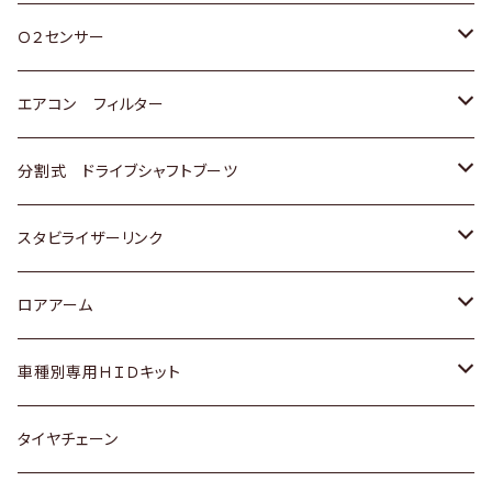
スバル
三菱
ダイハツ
ダイハツ
ホンダ
Ｏ２センサー
スバル
マツダ
三菱
スズキ
トヨタ
エアコン フィルター
三菱
スバル
日産
ホンダ
トヨタ
分割式 ドライブシャフトブーツ
スバル
いすゞ
スズキ
ホンダ
トヨタ
スタビライザーリンク
ダイハツ
日産
スズキ
ホンダ
トヨタ
ロアアーム
マツダ
ダイハツ
日産
スズキ
ホンダ
ホンダ
車種別専用ＨＩＤキット
三菱
マツダ
いすゞ
日産
スズキ
スズキ
トヨタ
タイヤチェーン