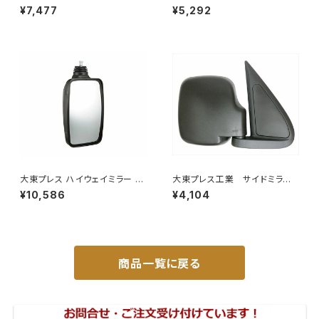
DA17W サンシェード エブリー
バックミラーH400 小判 DI-
¥7,477
¥5,292
マルチサンシェード 車種専用 8
8 DI-8
枚set カーテン 遮光 車中泊 JP
-TYD-DA17
大東プレス ハイウェイミラー 10
大東プレス工業 サイドミラー/
00R DI-6121AXY
バックミラダイハツ ハイゼッ
¥10,586
¥4,104
ト 右 99年～ DI-646
商品一覧に戻る