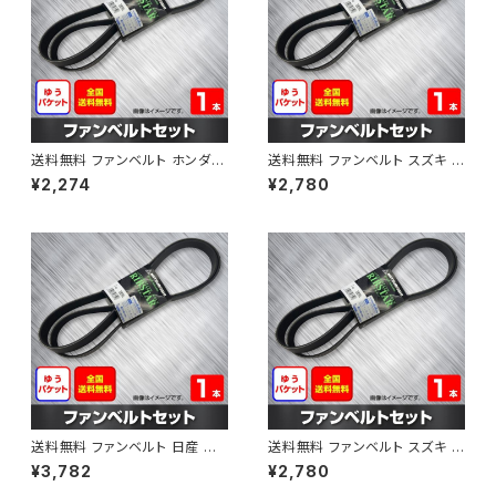
送料無料 ファンベルト ホンダ フ
送料無料 ファンベルト スズキ ス
ィット 型式GE6 H19.10～H25.
ペーシア 型式MK32S H25.03
¥2,274
¥2,780
09 （国内トップメーカー） 1本 H
～H30.02 （国内トップメーカ
AB-0003
ー） 1本 HAB-0004
送料無料 ファンベルト 日産 キ
送料無料 ファンベルト スズキ ワ
ューブ 型式Z12 H20.11～H24.
ゴンR 型式MH34S H24.09～
¥3,782
¥2,780
10 （国内トップメーカー） 1本 H
H29.02 （国内トップメーカー）