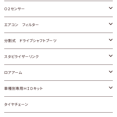
スバル
三菱
ダイハツ
ダイハツ
ホンダ
Ｏ２センサー
スバル
マツダ
三菱
スズキ
トヨタ
エアコン フィルター
三菱
スバル
日産
ホンダ
トヨタ
分割式 ドライブシャフトブーツ
スバル
いすゞ
スズキ
ホンダ
トヨタ
スタビライザーリンク
ダイハツ
日産
スズキ
ホンダ
トヨタ
ロアアーム
マツダ
ダイハツ
日産
スズキ
ホンダ
ホンダ
車種別専用ＨＩＤキット
三菱
マツダ
いすゞ
日産
スズキ
スズキ
トヨタ
タイヤチェーン