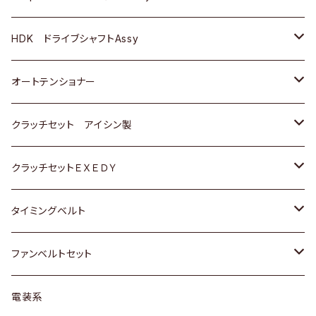
ＢＥＮＺ
スバル
三菱
マツダ
マツダ
日産
ＢＭＷ
ＢＭＷ
トヨタ
HDK ドライブシャフトAssy
スバル
三菱
三菱
いすゞ
GOLF
ＷＡＧＥＮ
ホンダ
スズキ
オートテンショナー
スバル
スバル
ダイハツ
ＷＡＧＥＮ
ＶＯＬＶＯ
スズキ
ダイハツ
トヨタ
クラッチセット アイシン製
マツダ
アストロ（シボレー）
日産
日産
ホンダ
クラッチセットＥＸＥＤＹ
三菱
クライスラー
ダイハツ
ホンダ
スズキ
ホンダ
タイミングベルト
スバル
マツダ
マツダ
ダイハツ
スズキ
トヨタ
ファンベルトセット
日野
三菱
マツダ
日産
スズキ
トヨタ
電装系