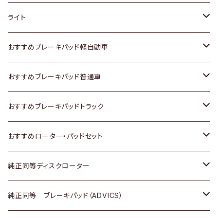
ホンダ
トヨタ
ライト
スズキ
ホンダ
トヨタ
おすすめブレーキパッド軽自動車
日産
スズキ
スズキ
トヨタ
おすすめブレーキパッド普通車
いすゞ
日産
日産
ホンダ
トヨタ
おすすめブレーキパッドトラック
ダイハツ
いすゞ
いすゞ
スズキ
ホンダ
トヨタ
おすすめローター・パッドセット
マツダ
ダイハツ
ダイハツ
日産
スズキ
日産
トヨタ
純正同等ディスクローター
三菱
マツダ
三菱
ダイハツ
日産
いすゞ
ホンダ
トヨタ
純正同等 ブレーキパッド（ADVICS）