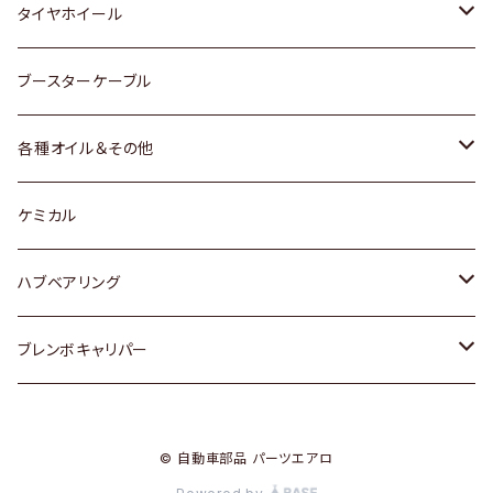
マツダ
スバル
三菱
ダイハツ
ダイハツ
日産
日産
タイヤホイール
レクサス
スバル
マツダ
スバル
ダイハツ
ダイハツ
トヨタ
ブースターケーブル
三菱
マツダ
マツダ
ホンダ
各種オイル＆その他
スバル
スバル
スズキ
ディーデル洗浄添加剤
ケミカル
日産
ハブベアリング
ダイハツ
トヨタ
ブレンボキャリパー
ホンダ
ホンダ
© 自動車部品 パーツエアロ
スズキ
日産