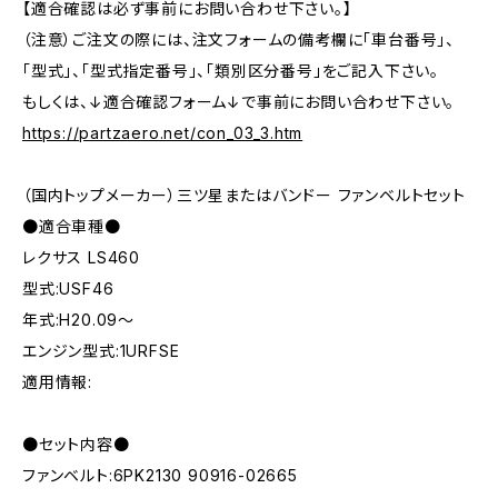
【適合確認は必ず事前にお問い合わせ下さい。】
（注意）ご注文の際には、注文フォームの備考欄に「車台番号」、
「型式」、「型式指定番号」、「類別区分番号」をご記入下さい。
もしくは、↓適合確認フォーム↓で事前にお問い合わせ下さい。
https://partzaero.net/con_03_3.htm
（国内トップメーカー）三ツ星またはバンドー ファンベルトセット
●適合車種●
レクサス LS460
型式:USF46
年式:H20.09～
エンジン型式:1URFSE
適用情報:
●セット内容●
ファンベルト:6PK2130 90916-02665