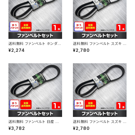
送料無料 ファンベルト ホンダ フ
送料無料 ファンベルト スズキ ス
ィット 型式GE6 H19.10～H25.
ペーシア 型式MK32S H25.03
¥2,274
¥2,780
09 （国内トップメーカー） 1本 H
～H30.02 （国内トップメーカ
AB-0003
ー） 1本 HAB-0004
送料無料 ファンベルト 日産 キ
送料無料 ファンベルト スズキ ワ
ューブ 型式Z12 H20.11～H24.
ゴンR 型式MH34S H24.09～
¥3,782
¥2,780
10 （国内トップメーカー） 1本 H
H29.02 （国内トップメーカー）