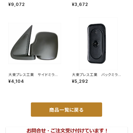
イドミラー/バックミラーJ08 DI
バックミラー ダイハツ ハイ
¥9,072
¥3,672
-7BZ
ゼットカーゴ 右 06年～ DI-
648
大東プレス工業 サイドミラー/
大東プレス工業 バックミラーH
バックミラー ダイハツ ハイ
400 ｺﾊﾞﾝ L005 黒 J08
¥4,104
¥5,292
ゼット 左 99年～ DI-647
330×170 DI-8B
商品一覧に戻る