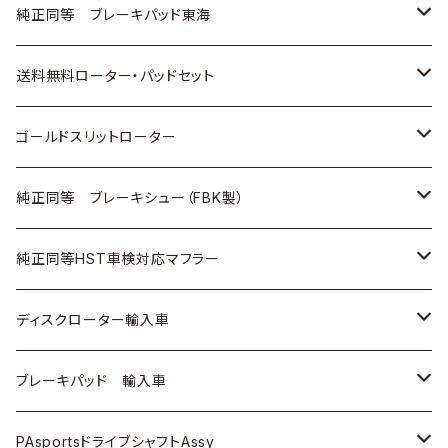
スバル
三菱
日野
マツダ
いすゞ
ダイハツ
スズキ
ホンダ
トヨタ
純正同等 ブレーキパッド東海
日野
日野
三菱ふそう
三菱
ダイハツ
マツダ
日産
スズキ
ホンダ
トヨタ
送料無料ローター・パッドセット
三菱ふそう
三菱ふそう
その他
スバル
マツダ
三菱
ダイハツ
日産
スズキ
ホンダ
トヨタ
ゴールドスリットローター
ＢＭＷ
三菱
マツダ
いすゞ
日産
日産
ホンダ
トヨタ
純正同等 ブレーキシュー（FBK製）
スバル
三菱
ダイハツ
ダイハツ
いすゞ
スズキ
ホンダ
ホンダ
純正同等HST車検対応マフラー
スバル
マツダ
マツダ
ダイハツ
日産
スズキ
スズキ
トヨタ
ディスクローター輸入車
三菱
三菱
マツダ
ダイハツ
日産
日産
ホンダ
ＡＵＤＩ
ブレーキパッド 輸入車
スバル
スバル
三菱
マツダ
ダイハツ
ダイハツ
スズキ
ＢＥＮＺ
ＢＥＮＺ
PAsportsドライブシャフトAssy