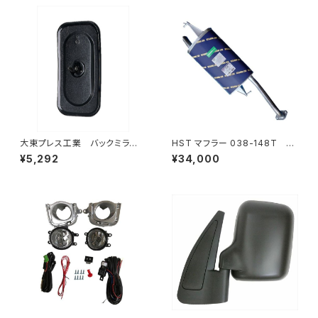
大東プレス工業 バックミラーH
HST マフラー 038-148T プ
400 ｺﾊﾞﾝ L005 黒 J08
レミオ ZRT261 トヨタ 本体オ
¥5,292
¥34,000
330×170 DI-8B
ールステンレス 車検対応 純正
同等