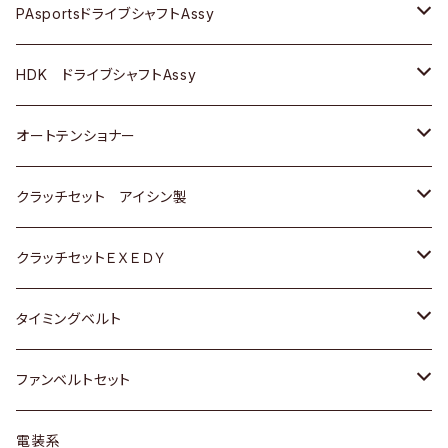
スバル
スバル
三菱
マツダ
ダイハツ
ダイハツ
スズキ
ＢＥＮＺ
ＢＥＮＺ
PAsportsドライブシャフトAssy
ＢＥＮＺ
スバル
三菱
マツダ
マツダ
日産
ＢＭＷ
ＢＭＷ
トヨタ
HDK ドライブシャフトAssy
スバル
三菱
三菱
いすゞ
GOLF
ＷＡＧＥＮ
ホンダ
スズキ
オートテンショナー
スバル
スバル
ダイハツ
ＷＡＧＥＮ
ＶＯＬＶＯ
スズキ
ダイハツ
トヨタ
クラッチセット アイシン製
マツダ
アストロ（シボレー）
日産
日産
ホンダ
クラッチセットＥＸＥＤＹ
三菱
クライスラー
ダイハツ
ホンダ
スズキ
ホンダ
タイミングベルト
スバル
マツダ
マツダ
ダイハツ
スズキ
トヨタ
ファンベルトセット
日野
三菱
マツダ
日産
スズキ
トヨタ
電装系