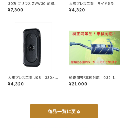
30系 プリウス ZVW30 前期
大東プレス工業 サイドミラー/
純正 タイプ フォグランプ ユニッ
バックミラースバル サンバー
¥7,300
¥4,320
ト バルブ 配線 スイッチ H11 左
左 99年～ DI-641
右セット AP-PZF-30
大東プレス工業 J08 330×1
純正同等/車検対応 032-132
70 サイドミラー/バックミラー
タウンエース ライトエース トラ
¥4,320
¥21,000
L012 黒 DI-7B
ック
商品一覧に戻る