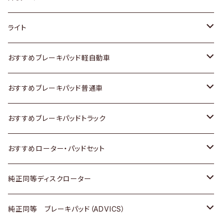
ホンダ
トヨタ
ライト
スズキ
ホンダ
トヨタ
おすすめブレーキパッド軽自動車
日産
スズキ
スズキ
トヨタ
おすすめブレーキパッド普通車
いすゞ
日産
日産
ホンダ
トヨタ
おすすめブレーキパッドトラック
ダイハツ
いすゞ
いすゞ
スズキ
ホンダ
トヨタ
おすすめローター・パッドセット
マツダ
ダイハツ
ダイハツ
日産
スズキ
日産
トヨタ
純正同等ディスクローター
三菱
マツダ
三菱
ダイハツ
日産
いすゞ
ホンダ
トヨタ
純正同等 ブレーキパッド（ADVICS）