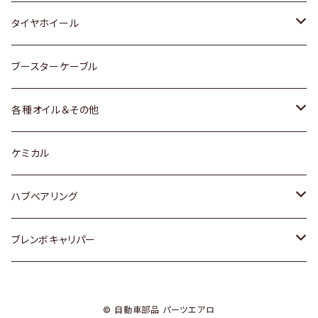
マツダ
スバル
三菱
ダイハツ
ダイハツ
日産
日産
タイヤホイール
レクサス
スバル
マツダ
スバル
ダイハツ
ダイハツ
トヨタ
ブースターケーブル
三菱
マツダ
マツダ
ホンダ
各種オイル＆その他
スバル
スバル
スズキ
ディーデル洗浄添加剤
ケミカル
日産
ハブベアリング
ダイハツ
トヨタ
ブレンボキャリパー
ホンダ
ホンダ
© 自動車部品 パーツエアロ