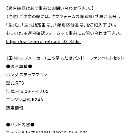
【適合確認は必ず事前にお問い合わせ下さい。】
（注意）ご注文の際には、注文フォームの備考欄に「車台番号」、
「型式」、「型式指定番号」、「類別区分番号」をご記入下さい。
もしくは、↓適合確認フォーム↓で事前にお問い合わせ下さい。
https://partzaero.net/con_03_3.htm
（国内トップメーカー）三ツ星またはバンドー ファンベルトセット
●適合車種●
ホンダ ステップワゴン
型式:RF8
年式:H15.06～H17.05
エンジン型式:K24A
適用情報:
●セット内容●
ファンベルト:7PK1765L 38920-PNA-023