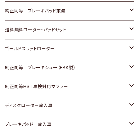
スバル
三菱
日野
マツダ
いすゞ
ダイハツ
スズキ
ホンダ
トヨタ
純正同等 ブレーキパッド東海
日野
日野
三菱ふそう
三菱
ダイハツ
マツダ
日産
スズキ
ホンダ
トヨタ
送料無料ローター・パッドセット
三菱ふそう
三菱ふそう
その他
スバル
マツダ
三菱
ダイハツ
日産
スズキ
ホンダ
トヨタ
ゴールドスリットローター
ＢＭＷ
三菱
マツダ
いすゞ
日産
日産
ホンダ
トヨタ
純正同等 ブレーキシュー（FBK製）
スバル
三菱
ダイハツ
ダイハツ
いすゞ
スズキ
ホンダ
ホンダ
純正同等HST車検対応マフラー
スバル
マツダ
マツダ
ダイハツ
日産
スズキ
スズキ
トヨタ
ディスクローター輸入車
三菱
三菱
マツダ
ダイハツ
日産
日産
ホンダ
ＡＵＤＩ
ブレーキパッド 輸入車