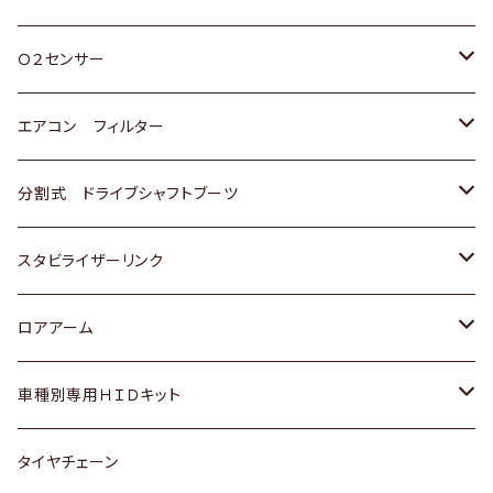
スバル
三菱
ダイハツ
ダイハツ
ホンダ
Ｏ２センサー
スバル
マツダ
三菱
スズキ
トヨタ
エアコン フィルター
三菱
スバル
日産
ホンダ
トヨタ
分割式 ドライブシャフトブーツ
スバル
いすゞ
スズキ
ホンダ
トヨタ
スタビライザーリンク
ダイハツ
日産
スズキ
ホンダ
トヨタ
ロアアーム
マツダ
ダイハツ
日産
スズキ
ホンダ
ホンダ
車種別専用ＨＩＤキット
三菱
マツダ
いすゞ
日産
スズキ
スズキ
トヨタ
タイヤチェーン