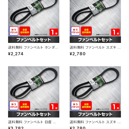
送料無料 ファンベルト ホンダ フ
送料無料 ファンベルト スズキ ス
ィット 型式GE6 H19.10～H25.
ペーシア 型式MK32S H25.03
¥2,274
¥2,780
09 （国内トップメーカー） 1本 H
～H30.02 （国内トップメーカ
AB-0003
ー） 1本 HAB-0004
送料無料 ファンベルト 日産 キ
送料無料 ファンベルト スズキ ワ
ューブ 型式Z12 H20.11～H24.
ゴンR 型式MH34S H24.09～
¥3,782
¥2,780