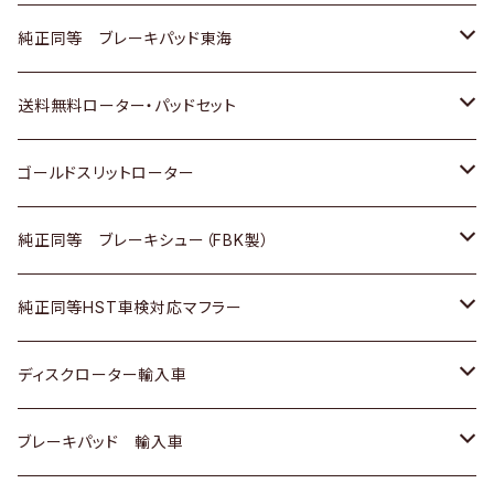
スバル
三菱
日野
マツダ
いすゞ
ダイハツ
スズキ
ホンダ
トヨタ
純正同等 ブレーキパッド東海
日野
日野
三菱ふそう
三菱
ダイハツ
マツダ
日産
スズキ
ホンダ
トヨタ
送料無料ローター・パッドセット
三菱ふそう
三菱ふそう
その他
スバル
マツダ
三菱
ダイハツ
日産
スズキ
ホンダ
トヨタ
ゴールドスリットローター
ＢＭＷ
三菱
マツダ
いすゞ
日産
日産
ホンダ
トヨタ
純正同等 ブレーキシュー（FBK製）
スバル
三菱
ダイハツ
ダイハツ
いすゞ
スズキ
ホンダ
ホンダ
純正同等HST車検対応マフラー
スバル
マツダ
マツダ
ダイハツ
日産
スズキ
スズキ
トヨタ
ディスクローター輸入車
三菱
三菱
マツダ
ダイハツ
日産
日産
ホンダ
ＡＵＤＩ
ブレーキパッド 輸入車