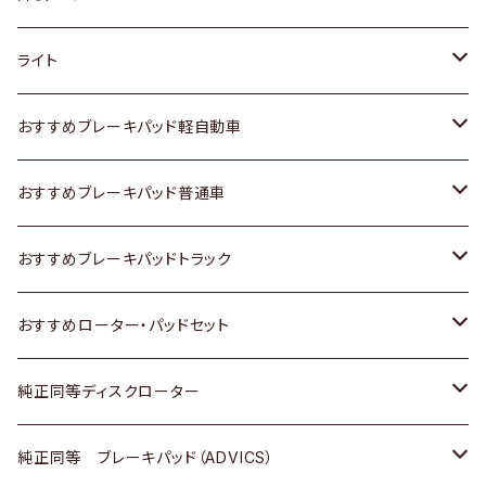
ホンダ
トヨタ
ライト
スズキ
ホンダ
トヨタ
おすすめブレーキパッド軽自動車
日産
スズキ
スズキ
トヨタ
おすすめブレーキパッド普通車
いすゞ
日産
日産
ホンダ
トヨタ
おすすめブレーキパッドトラック
ダイハツ
いすゞ
いすゞ
スズキ
ホンダ
トヨタ
おすすめローター・パッドセット
マツダ
ダイハツ
ダイハツ
日産
スズキ
日産
トヨタ
純正同等ディスクローター
三菱
マツダ
三菱
ダイハツ
日産
いすゞ
ホンダ
トヨタ
純正同等 ブレーキパッド（ADVICS）