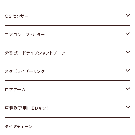
スバル
三菱
ダイハツ
ダイハツ
ホンダ
Ｏ２センサー
スバル
マツダ
三菱
スズキ
トヨタ
エアコン フィルター
三菱
スバル
日産
ホンダ
トヨタ
分割式 ドライブシャフトブーツ
スバル
いすゞ
スズキ
ホンダ
トヨタ
スタビライザーリンク
ダイハツ
日産
スズキ
ホンダ
トヨタ
ロアアーム
マツダ
ダイハツ
日産
スズキ
ホンダ
ホンダ
車種別専用ＨＩＤキット
三菱
マツダ
いすゞ
日産
スズキ
スズキ
トヨタ
タイヤチェーン