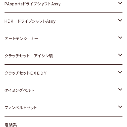
スバル
スバル
三菱
マツダ
ダイハツ
ダイハツ
スズキ
ＢＥＮＺ
ＢＥＮＺ
PAsportsドライブシャフトAssy
ＢＥＮＺ
スバル
三菱
マツダ
マツダ
日産
ＢＭＷ
ＢＭＷ
トヨタ
HDK ドライブシャフトAssy
スバル
三菱
三菱
いすゞ
GOLF
ＷＡＧＥＮ
ホンダ
スズキ
オートテンショナー
スバル
スバル
ダイハツ
ＷＡＧＥＮ
ＶＯＬＶＯ
スズキ
ダイハツ
トヨタ
クラッチセット アイシン製
マツダ
アストロ（シボレー）
日産
日産
ホンダ
クラッチセットＥＸＥＤＹ
三菱
クライスラー
ダイハツ
ホンダ
スズキ
ホンダ
タイミングベルト
スバル
マツダ
マツダ
ダイハツ
スズキ
トヨタ
ファンベルトセット
日野
三菱
マツダ
日産
スズキ
トヨタ
電装系