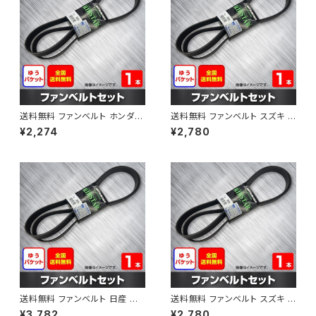
送料無料 ファンベルト ホンダ フ
送料無料 ファンベルト スズキ ス
ィット 型式GE6 H19.10～H25.
ペーシア 型式MK32S H25.03
¥2,274
¥2,780
09 （国内トップメーカー） 1本 H
～H30.02 （国内トップメーカ
AB-0003
ー） 1本 HAB-0004
送料無料 ファンベルト 日産 キ
送料無料 ファンベルト スズキ ワ
ューブ 型式Z12 H20.11～H24.
ゴンR 型式MH34S H24.09～
¥3,782
¥2,780