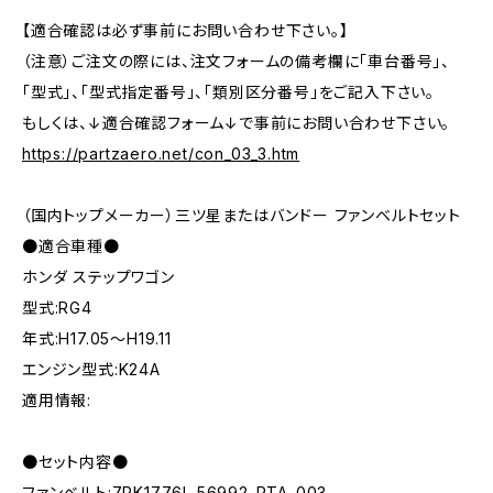
【適合確認は必ず事前にお問い合わせ下さい。】
（注意）ご注文の際には、注文フォームの備考欄に「車台番号」、
「型式」、「型式指定番号」、「類別区分番号」をご記入下さい。
もしくは、↓適合確認フォーム↓で事前にお問い合わせ下さい。
https://partzaero.net/con_03_3.htm
（国内トップメーカー）三ツ星またはバンドー ファンベルトセット
●適合車種●
ホンダ ステップワゴン
型式:RG4
年式:H17.05～H19.11
エンジン型式:K24A
適用情報:
●セット内容●
ファンベルト:7PK1776L 56992-RTA-003