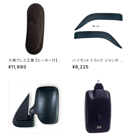
大東プレス工業 【ヒーター付】サ
ハイゼット トラック ジャンボ S5
イドミラー/バックミラー H40
00P S510P S500 S510 系 ワ
¥11,880
¥8,225
0 ヒーター DI-8Z
イド ドアバイザー止め具付ピク
シス サンバー サイド サンバイザ
ー JP-YD-HIJET