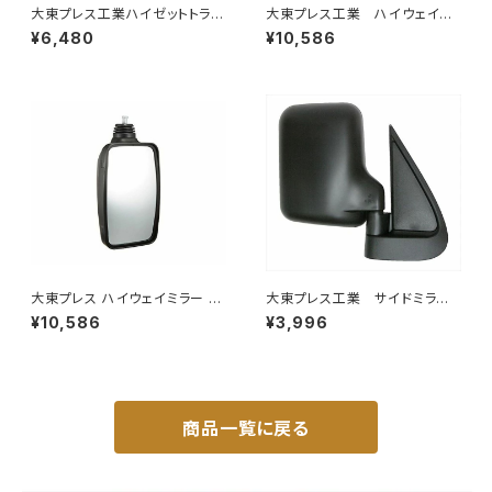
大東プレス工業ハイゼットトラッ
大東プレス工業 ハイウェイミ
ク S201C S211C S201P S211
ラー 800Rヒーター無 トラッ
¥6,480
¥10,586
Pサイドミラー/ドアミラー (助手
ク用 トラック DI-6021AXY
席側) 左 DI-651
大東プレス ハイウェイミラー 10
大東プレス工業 サイドミラー/
00R DI-6121AXY
バックミラー ダイハツ ハイ
¥10,586
¥3,996
ゼット トラック 右 99年～
DI-638
商品一覧に戻る