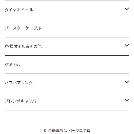
マツダ
スバル
三菱
ダイハツ
ダイハツ
日産
日産
タイヤホイール
レクサス
スバル
マツダ
スバル
ダイハツ
ダイハツ
トヨタ
ブースターケーブル
三菱
マツダ
マツダ
ホンダ
各種オイル＆その他
スバル
スバル
スズキ
ディーデル洗浄添加剤
ケミカル
日産
ハブベアリング
ダイハツ
トヨタ
ブレンボキャリパー
ホンダ
ホンダ
© 自動車部品 パーツエアロ