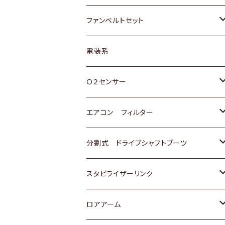
スバル
マツダ
マツダ
ダイハツ
スズキ
トヨタ
ファンベルトセット
日野
三菱
マツダ
日産
スズキ
トヨタ
電装系
スバル
三菱
ダイハツ
ダイハツ
ホンダ
Ｏ２センサー
スバル
マツダ
三菱
スズキ
トヨタ
エアコン フィルター
三菱
スバル
日産
ホンダ
トヨタ
分割式 ドライブシャフトブーツ
スバル
いすゞ
スズキ
ホンダ
トヨタ
スタビライザーリンク
ダイハツ
日産
スズキ
ホンダ
トヨタ
ロアアーム