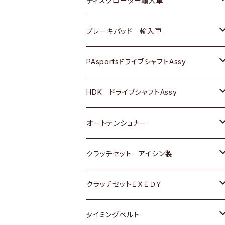
ディスクローター輸入車
三菱
三菱
マツダ
ダイハツ
日産
日産
ホンダ
ＡＵＤＩ
ブレーキパッド 輸入車
スバル
スバル
三菱
マツダ
ダイハツ
ダイハツ
スズキ
ＢＥＮＺ
ＢＥＮＺ
PAsportsドライブシャフトAssy
ＢＥＮＺ
スバル
三菱
マツダ
マツダ
日産
ＢＭＷ
ＢＭＷ
トヨタ
HDK ドライブシャフトAssy
スバル
三菱
三菱
いすゞ
GOLF
ＷＡＧＥＮ
ホンダ
スズキ
オートテンショナー
スバル
スバル
ダイハツ
ＷＡＧＥＮ
ＶＯＬＶＯ
スズキ
ダイハツ
トヨタ
クラッチセット アイシン製
マツダ
アストロ（シボレー）
日産
日産
ホンダ
クラッチセットＥＸＥＤＹ
三菱
クライスラー
ダイハツ
ホンダ
スズキ
ホンダ
タイミングベルト