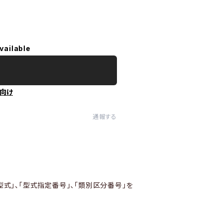
vailable
向け
通報する
型式」、「型式指定番号」、「類別区分番号」を