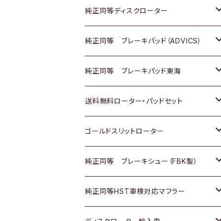
マツダ
ダイハツ
ダイハツ
日産
スズキ
日産
トヨタ
純正同等ディスクローター
三菱
マツダ
三菱
ダイハツ
日産
いすゞ
ホンダ
トヨタ
純正同等 ブレーキパッド（ADVICS）
スバル
三菱
日野
マツダ
いすゞ
ダイハツ
スズキ
ホンダ
トヨタ
純正同等 ブレーキパッド東海
日野
日野
三菱ふそう
三菱
ダイハツ
マツダ
日産
スズキ
ホンダ
トヨタ
送料無料ローター・パッドセット
三菱ふそう
三菱ふそう
その他
スバル
マツダ
三菱
ダイハツ
日産
スズキ
ホンダ
トヨタ
ゴールドスリットローター
ＢＭＷ
三菱
マツダ
いすゞ
日産
日産
ホンダ
トヨタ
純正同等 ブレーキシュー（FBK製）
スバル
三菱
ダイハツ
ダイハツ
いすゞ
スズキ
ホンダ
ホンダ
純正同等HST車検対応マフラー
スバル
マツダ
マツダ
ダイハツ
日産
スズキ
スズキ
トヨタ