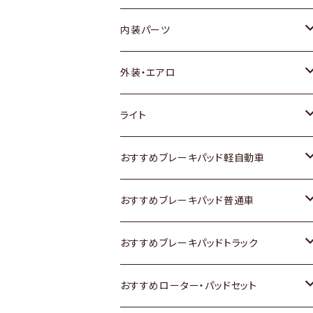
内装パーツ
トヨタ
外装・エアロ
ホンダ
トヨタ
ライト
スズキ
ホンダ
トヨタ
おすすめブレーキパッド軽自動車
日産
スズキ
スズキ
トヨタ
おすすめブレーキパッド普通車
いすゞ
日産
日産
ホンダ
トヨタ
おすすめブレーキパッドトラック
ダイハツ
いすゞ
いすゞ
スズキ
ホンダ
トヨタ
おすすめローター・パッドセット