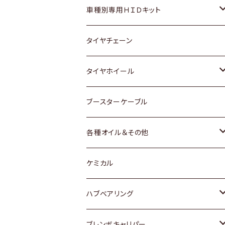
マツダ
ダイハツ
日産
スズキ
ホンダ
ホンダ
車種別専用ＨＩＤキット
三菱
マツダ
いすゞ
日産
スズキ
スズキ
トヨタ
タイヤチェーン
マツダ
スバル
三菱
ダイハツ
ダイハツ
日産
日産
タイヤホイール
レクサス
スバル
マツダ
スバル
ダイハツ
ダイハツ
トヨタ
ブースターケーブル
三菱
マツダ
マツダ
ホンダ
各種オイル＆その他
スバル
スバル
スズキ
ディーデル洗浄添加剤
ケミカル
日産
ハブベアリング
ダイハツ
トヨタ
ブレンボキャリパー