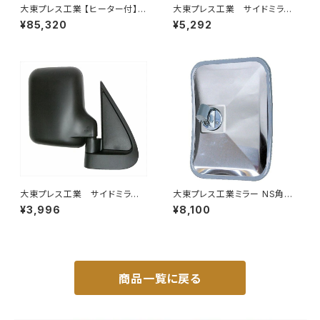
大東プレス工業 【ヒーター付】ハ
大東プレス工業 サイドミラー/
イウェイリモコンミラー DI-712
バックミラーH400 小判 DI-
¥85,320
¥5,292
1CXE
8 DI-8
大東プレス工業 サイドミラー/
大東プレス工業ミラー NS角型
バックミラー ダイハツ ハイ
トレーラーﾐﾗｰ (SUS) L013 DI
¥3,996
¥8,100
ゼット トラック 右 99年～
-58SUS
DI-638
商品一覧に戻る