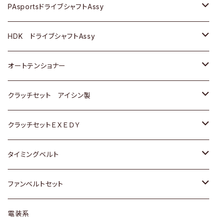
スバル
スバル
三菱
マツダ
ダイハツ
ダイハツ
スズキ
ＢＥＮＺ
ＢＥＮＺ
PAsportsドライブシャフトAssy
ＢＥＮＺ
スバル
三菱
マツダ
マツダ
日産
ＢＭＷ
ＢＭＷ
トヨタ
HDK ドライブシャフトAssy
スバル
三菱
三菱
いすゞ
GOLF
ＷＡＧＥＮ
ホンダ
スズキ
オートテンショナー
スバル
スバル
ダイハツ
ＷＡＧＥＮ
ＶＯＬＶＯ
スズキ
ダイハツ
トヨタ
クラッチセット アイシン製
マツダ
アストロ（シボレー）
日産
日産
ホンダ
クラッチセットＥＸＥＤＹ
三菱
クライスラー
ダイハツ
ホンダ
スズキ
ホンダ
タイミングベルト
スバル
マツダ
マツダ
ダイハツ
スズキ
トヨタ
ファンベルトセット
日野
三菱
マツダ
日産
スズキ
トヨタ
電装系