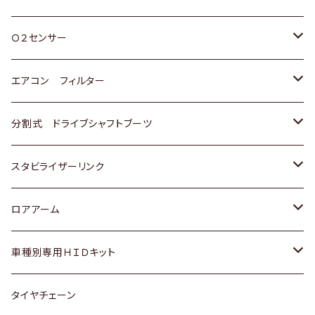
スバル
三菱
ダイハツ
ダイハツ
ホンダ
Ｏ２センサー
スバル
マツダ
三菱
スズキ
トヨタ
エアコン フィルター
三菱
スバル
日産
ホンダ
トヨタ
分割式 ドライブシャフトブーツ
スバル
いすゞ
スズキ
ホンダ
トヨタ
スタビライザーリンク
ダイハツ
日産
スズキ
ホンダ
トヨタ
ロアアーム
マツダ
ダイハツ
日産
スズキ
ホンダ
ホンダ
車種別専用ＨＩＤキット
三菱
マツダ
いすゞ
日産
スズキ
スズキ
トヨタ
タイヤチェーン