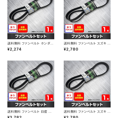
送料無料 ファンベルト ホンダ フ
送料無料 ファンベルト スズキ ス
ィット 型式GE6 H19.10～H25.
ペーシア 型式MK32S H25.03
¥2,274
¥2,780
09 （国内トップメーカー） 1本 H
～H30.02 （国内トップメーカ
AB-0003
ー） 1本 HAB-0004
送料無料 ファンベルト 日産 キ
送料無料 ファンベルト スズキ ワ
ューブ 型式Z12 H20.11～H24.
ゴンR 型式MH34S H24.09～
¥3,782
¥2,780