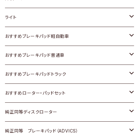
ホンダ
トヨタ
ライト
スズキ
ホンダ
トヨタ
おすすめブレーキパッド軽自動車
日産
スズキ
スズキ
トヨタ
おすすめブレーキパッド普通車
いすゞ
日産
日産
ホンダ
トヨタ
おすすめブレーキパッドトラック
ダイハツ
いすゞ
いすゞ
スズキ
ホンダ
トヨタ
おすすめローター・パッドセット
マツダ
ダイハツ
ダイハツ
日産
スズキ
日産
トヨタ
純正同等ディスクローター
三菱
マツダ
三菱
ダイハツ
日産
いすゞ
ホンダ
トヨタ
純正同等 ブレーキパッド（ADVICS）