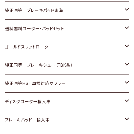
スバル
三菱
日野
マツダ
いすゞ
ダイハツ
スズキ
ホンダ
トヨタ
純正同等 ブレーキパッド東海
日野
日野
三菱ふそう
三菱
ダイハツ
マツダ
日産
スズキ
ホンダ
トヨタ
送料無料ローター・パッドセット
三菱ふそう
三菱ふそう
その他
スバル
マツダ
三菱
ダイハツ
日産
スズキ
ホンダ
トヨタ
ゴールドスリットローター
ＢＭＷ
三菱
マツダ
いすゞ
日産
日産
ホンダ
トヨタ
純正同等 ブレーキシュー（FBK製）
スバル
三菱
ダイハツ
ダイハツ
いすゞ
スズキ
ホンダ
ホンダ
純正同等HST車検対応マフラー
スバル
マツダ
マツダ
ダイハツ
日産
スズキ
スズキ
トヨタ
ディスクローター輸入車
三菱
三菱
マツダ
ダイハツ
日産
日産
ホンダ
ＡＵＤＩ
ブレーキパッド 輸入車