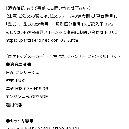
【適合確認は必ず事前にお問い合わせ下さい。】
（注意）ご注文の際には、注文フォームの備考欄に「車台番号」、
「型式」、「型式指定番号」、「類別区分番号」をご記入下さい。
もしくは、↓適合確認フォーム↓で事前にお問い合わせ下さい。
https://partzaero.net/con_03_3.htm
（国内トップメーカー）三ツ星またはバンドー ファンベルトセット
●適合車種●
日産 プレサージュ
型式:TU31
年式:H18.07～H19.06
エンジン型式:QR25DE
適用情報:
●セット内容●
ファンベルト:6PK2240A 11720-6N20A