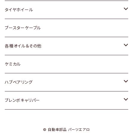
マツダ
スバル
三菱
ダイハツ
ダイハツ
日産
日産
タイヤホイール
レクサス
スバル
マツダ
スバル
ダイハツ
ダイハツ
トヨタ
ブースターケーブル
三菱
マツダ
マツダ
ホンダ
各種オイル＆その他
スバル
スバル
スズキ
ディーデル洗浄添加剤
ケミカル
日産
ハブベアリング
ダイハツ
トヨタ
ブレンボキャリパー
ホンダ
ホンダ
© 自動車部品 パーツエアロ