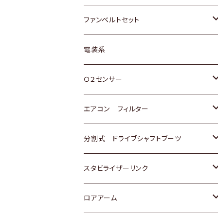
スバル
マツダ
マツダ
ダイハツ
スズキ
トヨタ
ファンベルトセット
日野
三菱
マツダ
日産
スズキ
トヨタ
電装系
スバル
三菱
ダイハツ
ダイハツ
ホンダ
Ｏ２センサー
スバル
マツダ
三菱
スズキ
トヨタ
エアコン フィルター
三菱
スバル
日産
ホンダ
トヨタ
分割式 ドライブシャフトブーツ
スバル
いすゞ
スズキ
ホンダ
トヨタ
スタビライザーリンク
ダイハツ
日産
スズキ
ホンダ
トヨタ
ロアアーム