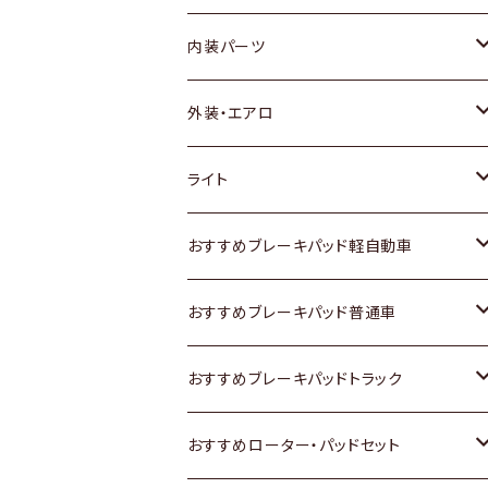
内装パーツ
トヨタ
外装・エアロ
ホンダ
トヨタ
ライト
スズキ
ホンダ
トヨタ
おすすめブレーキパッド軽自動車
日産
スズキ
スズキ
トヨタ
おすすめブレーキパッド普通車
いすゞ
日産
日産
ホンダ
トヨタ
おすすめブレーキパッドトラック
ダイハツ
いすゞ
いすゞ
スズキ
ホンダ
トヨタ
おすすめローター・パッドセット