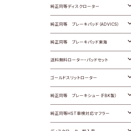
マツダ
ダイハツ
ダイハツ
日産
スズキ
日産
トヨタ
純正同等ディスクローター
三菱
マツダ
三菱
ダイハツ
日産
いすゞ
ホンダ
トヨタ
純正同等 ブレーキパッド（ADVICS）
スバル
三菱
日野
マツダ
いすゞ
ダイハツ
スズキ
ホンダ
トヨタ
純正同等 ブレーキパッド東海
日野
日野
三菱ふそう
三菱
ダイハツ
マツダ
日産
スズキ
ホンダ
トヨタ
送料無料ローター・パッドセット
三菱ふそう
三菱ふそう
その他
スバル
マツダ
三菱
ダイハツ
日産
スズキ
ホンダ
トヨタ
ゴールドスリットローター
ＢＭＷ
三菱
マツダ
いすゞ
日産
日産
ホンダ
トヨタ
純正同等 ブレーキシュー（FBK製）
スバル
三菱
ダイハツ
ダイハツ
いすゞ
スズキ
ホンダ
ホンダ
純正同等HST車検対応マフラー
スバル
マツダ
マツダ
ダイハツ
日産
スズキ
スズキ
トヨタ