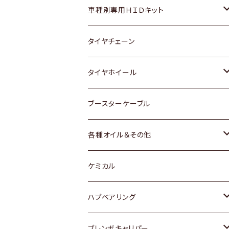
マツダ
ダイハツ
日産
スズキ
ホンダ
ホンダ
車種別専用ＨＩＤキット
三菱
マツダ
いすゞ
日産
スズキ
スズキ
トヨタ
タイヤチェーン
マツダ
スバル
三菱
ダイハツ
ダイハツ
日産
日産
タイヤホイール
レクサス
スバル
マツダ
スバル
ダイハツ
ダイハツ
トヨタ
ブースターケーブル
三菱
マツダ
マツダ
ホンダ
各種オイル＆その他
スバル
スバル
スズキ
ディーデル洗浄添加剤
ケミカル
日産
ハブベアリング
ダイハツ
トヨタ
ブレンボキャリパー