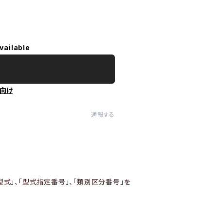
vailable
向け
通報する
型式」、「型式指定番号」、「類別区分番号」を