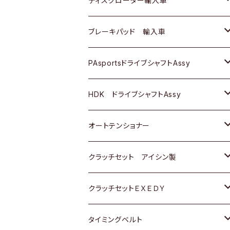
ディスクローター輸入車
三菱
三菱
マツダ
ダイハツ
日産
日産
ホンダ
ＡＵＤＩ
ブレーキパッド 輸入車
スバル
スバル
三菱
マツダ
ダイハツ
ダイハツ
スズキ
ＢＥＮＺ
ＢＥＮＺ
PAsportsドライブシャフトAssy
ＢＥＮＺ
スバル
三菱
マツダ
マツダ
日産
ＢＭＷ
ＢＭＷ
トヨタ
HDK ドライブシャフトAssy
スバル
三菱
三菱
いすゞ
GOLF
ＷＡＧＥＮ
ホンダ
スズキ
オートテンショナー
スバル
スバル
ダイハツ
ＷＡＧＥＮ
ＶＯＬＶＯ
スズキ
ダイハツ
トヨタ
クラッチセット アイシン製
マツダ
アストロ（シボレー）
日産
日産
ホンダ
クラッチセットＥＸＥＤＹ
三菱
クライスラー
ダイハツ
ホンダ
スズキ
ホンダ
タイミングベルト