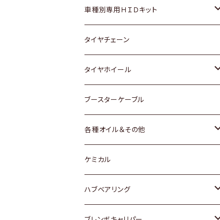
マツダ
ダイハツ
日産
スズキ
ホンダ
ホンダ
車種別専用ＨＩＤキット
三菱
マツダ
いすゞ
日産
スズキ
スズキ
トヨタ
タイヤチェーン
マツダ
スバル
三菱
ダイハツ
ダイハツ
日産
日産
タイヤホイール
レクサス
スバル
マツダ
スバル
ダイハツ
ダイハツ
トヨタ
ブースターケーブル
三菱
マツダ
マツダ
ホンダ
各種オイル＆その他
スバル
スバル
スズキ
ディーデル洗浄添加剤
ケミカル
日産
ハブベアリング
ダイハツ
トヨタ
ブレンボキャリパー