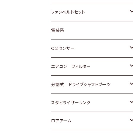
スバル
マツダ
マツダ
ダイハツ
スズキ
トヨタ
ファンベルトセット
日野
三菱
マツダ
日産
スズキ
トヨタ
電装系
スバル
三菱
ダイハツ
ダイハツ
ホンダ
Ｏ２センサー
スバル
マツダ
三菱
スズキ
トヨタ
エアコン フィルター
三菱
スバル
日産
ホンダ
トヨタ
分割式 ドライブシャフトブーツ
スバル
いすゞ
スズキ
ホンダ
トヨタ
スタビライザーリンク
ダイハツ
日産
スズキ
ホンダ
トヨタ
ロアアーム