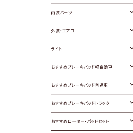
内装パーツ
トヨタ
外装・エアロ
ホンダ
トヨタ
ライト
スズキ
ホンダ
トヨタ
おすすめブレーキパッド軽自動車
日産
スズキ
スズキ
トヨタ
おすすめブレーキパッド普通車
いすゞ
日産
日産
ホンダ
トヨタ
おすすめブレーキパッドトラック
ダイハツ
いすゞ
いすゞ
スズキ
ホンダ
トヨタ
おすすめローター・パッドセット