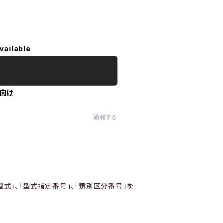
vailable
向け
通報する
型式」、「型式指定番号」、「類別区分番号」を