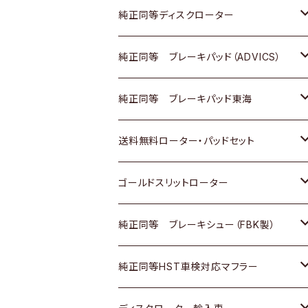
マツダ
ダイハツ
ダイハツ
日産
スズキ
日産
トヨタ
純正同等ディスクローター
三菱
マツダ
三菱
ダイハツ
日産
いすゞ
ホンダ
トヨタ
純正同等 ブレーキパッド（ADVICS）
スバル
三菱
日野
マツダ
いすゞ
ダイハツ
スズキ
ホンダ
トヨタ
純正同等 ブレーキパッド東海
日野
日野
三菱ふそう
三菱
ダイハツ
マツダ
日産
スズキ
ホンダ
トヨタ
送料無料ローター・パッドセット
三菱ふそう
三菱ふそう
その他
スバル
マツダ
三菱
ダイハツ
日産
スズキ
ホンダ
トヨタ
ゴールドスリットローター
ＢＭＷ
三菱
マツダ
いすゞ
日産
日産
ホンダ
トヨタ
純正同等 ブレーキシュー（FBK製）
スバル
三菱
ダイハツ
ダイハツ
いすゞ
スズキ
ホンダ
ホンダ
純正同等HST車検対応マフラー
スバル
マツダ
マツダ
ダイハツ
日産
スズキ
スズキ
トヨタ