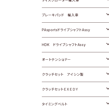
ディスクローター輸入車
三菱
三菱
マツダ
ダイハツ
日産
日産
ホンダ
ＡＵＤＩ
ブレーキパッド 輸入車
スバル
スバル
三菱
マツダ
ダイハツ
ダイハツ
スズキ
ＢＥＮＺ
ＢＥＮＺ
PAsportsドライブシャフトAssy
ＢＥＮＺ
スバル
三菱
マツダ
マツダ
日産
ＢＭＷ
ＢＭＷ
トヨタ
HDK ドライブシャフトAssy
スバル
三菱
三菱
いすゞ
GOLF
ＷＡＧＥＮ
ホンダ
スズキ
オートテンショナー
スバル
スバル
ダイハツ
ＷＡＧＥＮ
ＶＯＬＶＯ
スズキ
ダイハツ
トヨタ
クラッチセット アイシン製
マツダ
アストロ（シボレー）
日産
日産
ホンダ
クラッチセットＥＸＥＤＹ
三菱
クライスラー
ダイハツ
ホンダ
スズキ
ホンダ
タイミングベルト