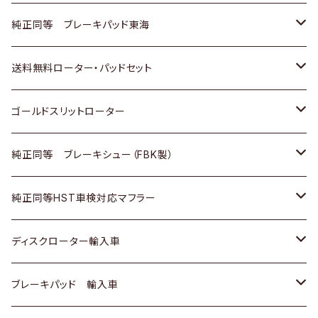
スバル
三菱
日野
マツダ
いすゞ
ダイハツ
スズキ
ホンダ
トヨタ
純正同等 ブレーキパッド東海
日野
日野
三菱ふそう
三菱
ダイハツ
マツダ
日産
スズキ
ホンダ
トヨタ
送料無料ローター・パッドセット
三菱ふそう
三菱ふそう
その他
スバル
マツダ
三菱
ダイハツ
日産
スズキ
ホンダ
トヨタ
ゴールドスリットローター
ＢＭＷ
三菱
マツダ
いすゞ
日産
日産
ホンダ
トヨタ
純正同等 ブレーキシュー（FBK製）
スバル
三菱
ダイハツ
ダイハツ
いすゞ
スズキ
ホンダ
ホンダ
純正同等HST車検対応マフラー
スバル
マツダ
マツダ
ダイハツ
日産
スズキ
スズキ
トヨタ
ディスクローター輸入車
三菱
三菱
マツダ
ダイハツ
日産
日産
ホンダ
ＡＵＤＩ
ブレーキパッド 輸入車