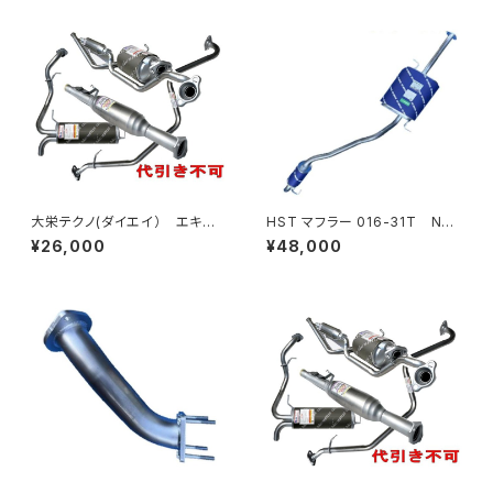
大栄テクノ(ダイエイ） エキゾ
HST マフラー 016-31T NV3
ーストパイプ MHD-7042EXP
50キャラバン E26 ニッサン 本
¥26,000
¥48,000
ライフ JB5 個人宅NG
体オールステンレス 車検対応
純正同等