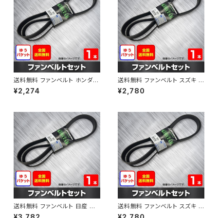
送料無料 ファンベルト ホンダ フ
送料無料 ファンベルト スズキ ス
ィット 型式GE6 H19.10～H25.
ペーシア 型式MK32S H25.03
¥2,274
¥2,780
09 （国内トップメーカー） 1本 H
～H30.02 （国内トップメーカ
AB-0003
ー） 1本 HAB-0004
送料無料 ファンベルト 日産 キ
送料無料 ファンベルト スズキ ワ
ューブ 型式Z12 H20.11～H24.
ゴンR 型式MH34S H24.09～
¥3,782
¥2,780