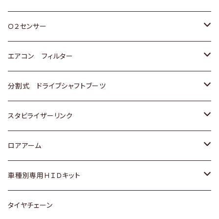
スバル
三菱
ダイハツ
ダイハツ
ホンダ
Ｏ２センサー
スバル
マツダ
三菱
スズキ
トヨタ
エアコン フィルター
三菱
スバル
日産
ホンダ
トヨタ
分割式 ドライブシャフトブーツ
スバル
いすゞ
スズキ
ホンダ
トヨタ
スタビライザーリンク
ダイハツ
日産
スズキ
ホンダ
トヨタ
ロアアーム
マツダ
ダイハツ
日産
スズキ
ホンダ
ホンダ
車種別専用ＨＩＤキット
三菱
マツダ
いすゞ
日産
スズキ
スズキ
トヨタ
タイヤチェーン