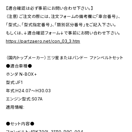
【適合確認は必ず事前にお問い合わせ下さい。】
（注意）ご注文の際には、注文フォームの備考欄に「車台番号」、
「型式」、「型式指定番号」、「類別区分番号」をご記入下さい。
もしくは、↓適合確認フォーム↓で事前にお問い合わせ下さい。
https://partzaero.net/con_03_3.htm
（国内トップメーカー）三ツ星またはバンドー ファンベルトセット
●適合車種●
ホンダ N-BOX+
型式:JF1
年式:H24.07～H30.03
エンジン型式:S07A
適用情報:
●セット内容●
ファンベルト:4PK700L 31110-R9G-004