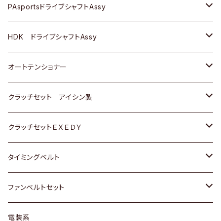
スバル
スバル
三菱
マツダ
ダイハツ
ダイハツ
スズキ
ＢＥＮＺ
ＢＥＮＺ
PAsportsドライブシャフトAssy
ＢＥＮＺ
スバル
三菱
マツダ
マツダ
日産
ＢＭＷ
ＢＭＷ
トヨタ
HDK ドライブシャフトAssy
スバル
三菱
三菱
いすゞ
GOLF
ＷＡＧＥＮ
ホンダ
スズキ
オートテンショナー
スバル
スバル
ダイハツ
ＷＡＧＥＮ
ＶＯＬＶＯ
スズキ
ダイハツ
トヨタ
クラッチセット アイシン製
マツダ
アストロ（シボレー）
日産
日産
ホンダ
クラッチセットＥＸＥＤＹ
三菱
クライスラー
ダイハツ
ホンダ
スズキ
ホンダ
タイミングベルト
スバル
マツダ
マツダ
ダイハツ
スズキ
トヨタ
ファンベルトセット
日野
三菱
マツダ
日産
スズキ
トヨタ
電装系