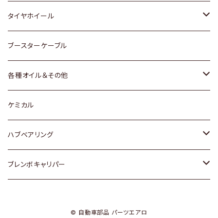
マツダ
スバル
三菱
ダイハツ
ダイハツ
日産
日産
タイヤホイール
レクサス
スバル
マツダ
スバル
ダイハツ
ダイハツ
トヨタ
ブースターケーブル
三菱
マツダ
マツダ
ホンダ
各種オイル＆その他
スバル
スバル
スズキ
ディーデル洗浄添加剤
ケミカル
日産
ハブベアリング
ダイハツ
トヨタ
ブレンボキャリパー
ホンダ
ホンダ
© 自動車部品 パーツエアロ