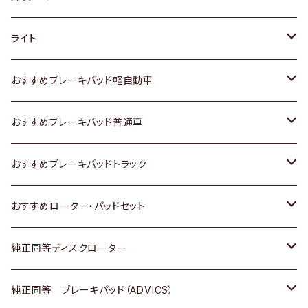
ホンダ
トヨタ
ライト
スズキ
ホンダ
トヨタ
おすすめブレーキパッド軽自動車
日産
スズキ
スズキ
トヨタ
おすすめブレーキパッド普通車
いすゞ
日産
日産
ホンダ
トヨタ
おすすめブレーキパッドトラック
ダイハツ
いすゞ
いすゞ
スズキ
ホンダ
トヨタ
おすすめローター・パッドセット
マツダ
ダイハツ
ダイハツ
日産
スズキ
日産
トヨタ
純正同等ディスクローター
三菱
マツダ
三菱
ダイハツ
日産
いすゞ
ホンダ
トヨタ
純正同等 ブレーキパッド（ADVICS）