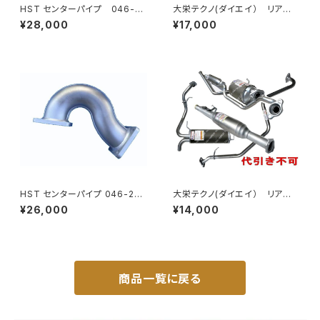
HST センターパイプ 046-20
大栄テクノ(ダイエイ） リア
8CPアトラス AJS85 AKS85
マフラー MHD-7045SUS ライ
¥28,000
¥17,000
ニッサンUD 046-208CP パイ
フ JB6 個人宅NG
プステンレス 車検対応 純正同
等
HST センターパイプ 046-207
大栄テクノ(ダイエイ） リア
CP タイタン LHS LJS LKS
マフラー MHD-7040SUS ライ
¥26,000
¥14,000
マツダ パイプステンレス 車検対
フ JB5 個人宅NG
応 純正同等
商品一覧に戻る