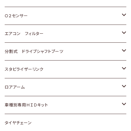
スバル
三菱
ダイハツ
ダイハツ
ホンダ
Ｏ２センサー
スバル
マツダ
三菱
スズキ
トヨタ
エアコン フィルター
三菱
スバル
日産
ホンダ
トヨタ
分割式 ドライブシャフトブーツ
スバル
いすゞ
スズキ
ホンダ
トヨタ
スタビライザーリンク
ダイハツ
日産
スズキ
ホンダ
トヨタ
ロアアーム
マツダ
ダイハツ
日産
スズキ
ホンダ
ホンダ
車種別専用ＨＩＤキット
三菱
マツダ
いすゞ
日産
スズキ
スズキ
トヨタ
タイヤチェーン