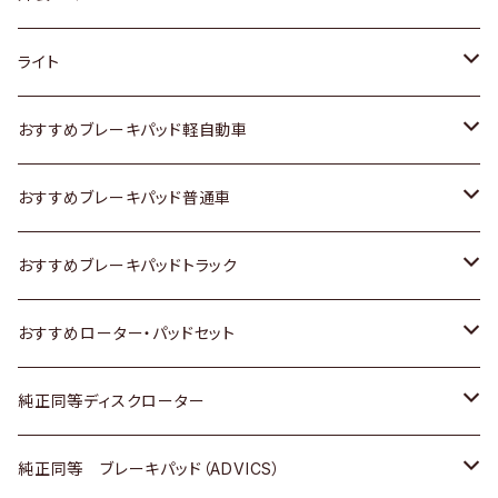
ホンダ
トヨタ
ライト
スズキ
ホンダ
トヨタ
おすすめブレーキパッド軽自動車
日産
スズキ
スズキ
トヨタ
おすすめブレーキパッド普通車
いすゞ
日産
日産
ホンダ
トヨタ
おすすめブレーキパッドトラック
ダイハツ
いすゞ
いすゞ
スズキ
ホンダ
トヨタ
おすすめローター・パッドセット
マツダ
ダイハツ
ダイハツ
日産
スズキ
日産
トヨタ
純正同等ディスクローター
三菱
マツダ
三菱
ダイハツ
日産
いすゞ
ホンダ
トヨタ
純正同等 ブレーキパッド（ADVICS）