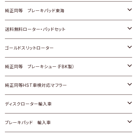
スバル
三菱
日野
マツダ
いすゞ
ダイハツ
スズキ
ホンダ
トヨタ
純正同等 ブレーキパッド東海
日野
日野
三菱ふそう
三菱
ダイハツ
マツダ
日産
スズキ
ホンダ
トヨタ
送料無料ローター・パッドセット
三菱ふそう
三菱ふそう
その他
スバル
マツダ
三菱
ダイハツ
日産
スズキ
ホンダ
トヨタ
ゴールドスリットローター
ＢＭＷ
三菱
マツダ
いすゞ
日産
日産
ホンダ
トヨタ
純正同等 ブレーキシュー（FBK製）
スバル
三菱
ダイハツ
ダイハツ
いすゞ
スズキ
ホンダ
ホンダ
純正同等HST車検対応マフラー
スバル
マツダ
マツダ
ダイハツ
日産
スズキ
スズキ
トヨタ
ディスクローター輸入車
三菱
三菱
マツダ
ダイハツ
日産
日産
ホンダ
ＡＵＤＩ
ブレーキパッド 輸入車