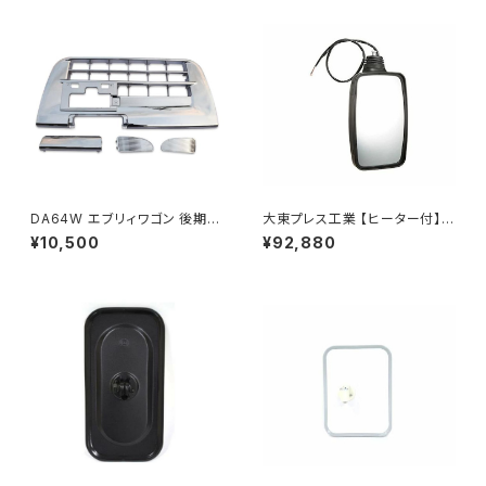
DA64W エブリィワゴン 後期型
大東プレス工業 【ヒーター付】
平成22年5月～ フロント バンパ
ハイウェイミラー リモコン+ヒー
¥10,500
¥92,880
ー メッキ グリル セット PZター
ター付 DI-6121CXE
ボ PZターボSP等 JP-T190