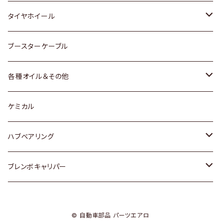
マツダ
スバル
三菱
ダイハツ
ダイハツ
日産
日産
タイヤホイール
レクサス
スバル
マツダ
スバル
ダイハツ
ダイハツ
トヨタ
ブースターケーブル
三菱
マツダ
マツダ
ホンダ
各種オイル＆その他
スバル
スバル
スズキ
ディーデル洗浄添加剤
ケミカル
日産
ハブベアリング
ダイハツ
トヨタ
ブレンボキャリパー
ホンダ
ホンダ
© 自動車部品 パーツエアロ