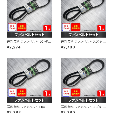
送料無料 ファンベルト ホンダ フ
送料無料 ファンベルト スズキ ス
ィット 型式GE6 H19.10～H25.
ペーシア 型式MK32S H25.03
¥2,274
¥2,780
09 （国内トップメーカー） 1本 H
～H30.02 （国内トップメーカ
AB-0003
ー） 1本 HAB-0004
送料無料 ファンベルト 日産 キ
送料無料 ファンベルト スズキ ワ
ューブ 型式Z12 H20.11～H24.
ゴンR 型式MH34S H24.09～
¥3,782
¥2,780