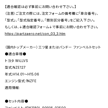
【適合確認は必ず事前にお問い合わせ下さい。】
（注意）ご注文の際には、注文フォームの備考欄に「車台番号」、
「型式」、「型式指定番号」、「類別区分番号」をご記入下さい。
もしくは、↓適合確認フォーム↓で事前にお問い合わせ下さい。
https://partzaero.net/con_03_3.htm
（国内トップメーカー）三ツ星またはバンドー ファンベルトセット
●適合車種●
トヨタ WiLLVS
型式:NZE127
年式:H14.01～H15.06
エンジン型式:1NZFE
適用情報:
●セット内容●
ファンベルト:4PK1180L 90916-02500