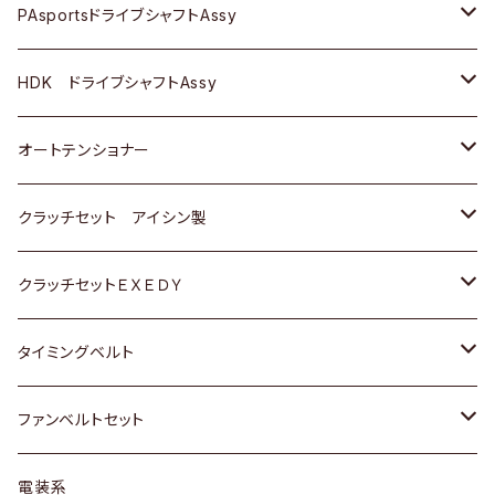
スバル
スバル
三菱
マツダ
ダイハツ
ダイハツ
スズキ
ＢＥＮＺ
ＢＥＮＺ
PAsportsドライブシャフトAssy
ＢＥＮＺ
スバル
三菱
マツダ
マツダ
日産
ＢＭＷ
ＢＭＷ
トヨタ
HDK ドライブシャフトAssy
スバル
三菱
三菱
いすゞ
GOLF
ＷＡＧＥＮ
ホンダ
スズキ
オートテンショナー
スバル
スバル
ダイハツ
ＷＡＧＥＮ
ＶＯＬＶＯ
スズキ
ダイハツ
トヨタ
クラッチセット アイシン製
マツダ
アストロ（シボレー）
日産
日産
ホンダ
クラッチセットＥＸＥＤＹ
三菱
クライスラー
ダイハツ
ホンダ
スズキ
ホンダ
タイミングベルト
スバル
マツダ
マツダ
ダイハツ
スズキ
トヨタ
ファンベルトセット
日野
三菱
マツダ
日産
スズキ
トヨタ
電装系