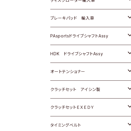
ディスクローター輸入車
三菱
三菱
マツダ
ダイハツ
日産
日産
ホンダ
ＡＵＤＩ
ブレーキパッド 輸入車
スバル
スバル
三菱
マツダ
ダイハツ
ダイハツ
スズキ
ＢＥＮＺ
ＢＥＮＺ
PAsportsドライブシャフトAssy
ＢＥＮＺ
スバル
三菱
マツダ
マツダ
日産
ＢＭＷ
ＢＭＷ
トヨタ
HDK ドライブシャフトAssy
スバル
三菱
三菱
いすゞ
GOLF
ＷＡＧＥＮ
ホンダ
スズキ
オートテンショナー
スバル
スバル
ダイハツ
ＷＡＧＥＮ
ＶＯＬＶＯ
スズキ
ダイハツ
トヨタ
クラッチセット アイシン製
マツダ
アストロ（シボレー）
日産
日産
ホンダ
クラッチセットＥＸＥＤＹ
三菱
クライスラー
ダイハツ
ホンダ
スズキ
ホンダ
タイミングベルト