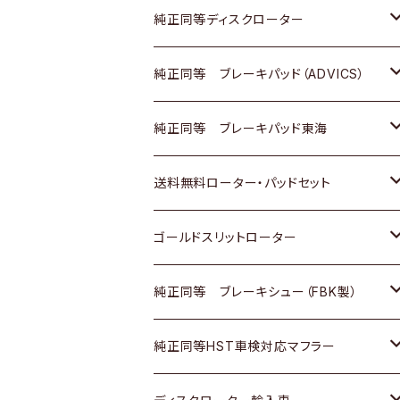
マツダ
ダイハツ
ダイハツ
日産
スズキ
日産
トヨタ
純正同等ディスクローター
三菱
マツダ
三菱
ダイハツ
日産
いすゞ
ホンダ
トヨタ
純正同等 ブレーキパッド（ADVICS）
スバル
三菱
日野
マツダ
いすゞ
ダイハツ
スズキ
ホンダ
トヨタ
純正同等 ブレーキパッド東海
日野
日野
三菱ふそう
三菱
ダイハツ
マツダ
日産
スズキ
ホンダ
トヨタ
送料無料ローター・パッドセット
三菱ふそう
三菱ふそう
その他
スバル
マツダ
三菱
ダイハツ
日産
スズキ
ホンダ
トヨタ
ゴールドスリットローター
ＢＭＷ
三菱
マツダ
いすゞ
日産
日産
ホンダ
トヨタ
純正同等 ブレーキシュー（FBK製）
スバル
三菱
ダイハツ
ダイハツ
いすゞ
スズキ
ホンダ
ホンダ
純正同等HST車検対応マフラー
スバル
マツダ
マツダ
ダイハツ
日産
スズキ
スズキ
トヨタ