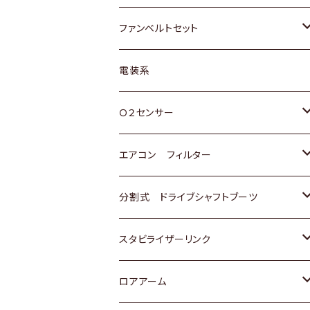
スバル
マツダ
マツダ
ダイハツ
スズキ
トヨタ
ファンベルトセット
日野
三菱
マツダ
日産
スズキ
トヨタ
電装系
スバル
三菱
ダイハツ
ダイハツ
ホンダ
Ｏ２センサー
スバル
マツダ
三菱
スズキ
トヨタ
エアコン フィルター
三菱
スバル
日産
ホンダ
トヨタ
分割式 ドライブシャフトブーツ
スバル
いすゞ
スズキ
ホンダ
トヨタ
スタビライザーリンク
ダイハツ
日産
スズキ
ホンダ
トヨタ
ロアアーム