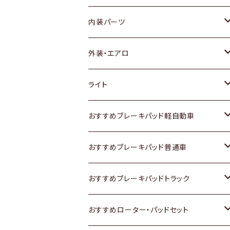
内装パーツ
トヨタ
外装・エアロ
ホンダ
トヨタ
ライト
スズキ
ホンダ
トヨタ
おすすめブレーキパッド軽自動車
日産
スズキ
スズキ
トヨタ
おすすめブレーキパッド普通車
いすゞ
日産
日産
ホンダ
トヨタ
おすすめブレーキパッドトラック
ダイハツ
いすゞ
いすゞ
スズキ
ホンダ
トヨタ
おすすめローター・パッドセット