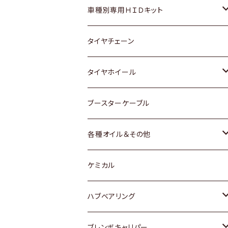
マツダ
ダイハツ
日産
スズキ
ホンダ
ホンダ
車種別専用ＨＩＤキット
三菱
マツダ
いすゞ
日産
スズキ
スズキ
トヨタ
タイヤチェーン
マツダ
スバル
三菱
ダイハツ
ダイハツ
日産
日産
タイヤホイール
レクサス
スバル
マツダ
スバル
ダイハツ
ダイハツ
トヨタ
ブースターケーブル
三菱
マツダ
マツダ
ホンダ
各種オイル＆その他
スバル
スバル
スズキ
ディーデル洗浄添加剤
ケミカル
日産
ハブベアリング
ダイハツ
トヨタ
ブレンボキャリパー