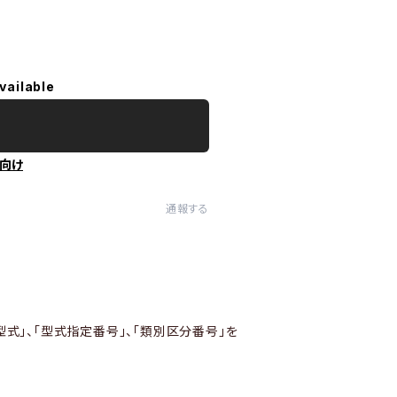
vailable
向け
通報する
型式」、「型式指定番号」、「類別区分番号」を