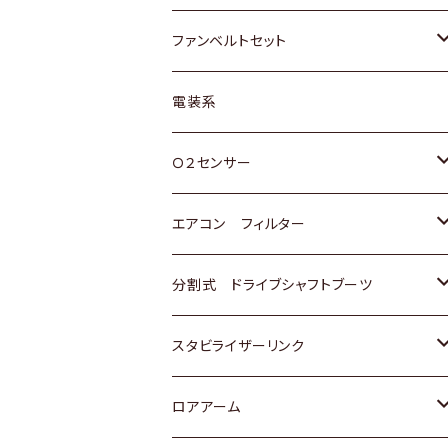
スバル
マツダ
マツダ
ダイハツ
スズキ
トヨタ
ファンベルトセット
日野
三菱
マツダ
日産
スズキ
トヨタ
電装系
スバル
三菱
ダイハツ
ダイハツ
ホンダ
Ｏ２センサー
スバル
マツダ
三菱
スズキ
トヨタ
エアコン フィルター
三菱
スバル
日産
ホンダ
トヨタ
分割式 ドライブシャフトブーツ
スバル
いすゞ
スズキ
ホンダ
トヨタ
スタビライザーリンク
ダイハツ
日産
スズキ
ホンダ
トヨタ
ロアアーム