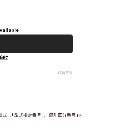
vailable
向け
通報する
型式」、「型式指定番号」、「類別区分番号」を