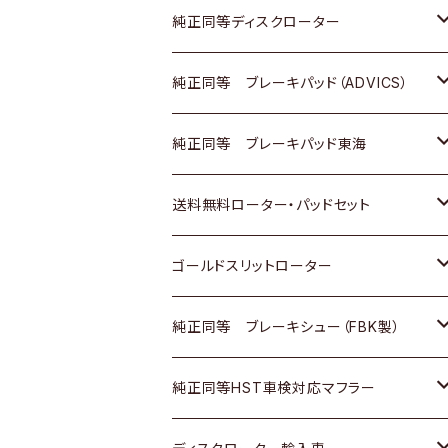
マツダ
ダイハツ
ダイハツ
日産
スズキ
日産
トヨタ
純正同等ディスクローター
三菱
マツダ
三菱
ダイハツ
日産
いすゞ
ホンダ
トヨタ
純正同等 ブレーキパッド（ADVICS）
スバル
三菱
日野
マツダ
いすゞ
ダイハツ
スズキ
ホンダ
トヨタ
純正同等 ブレーキパッド東海
日野
日野
三菱ふそう
三菱
ダイハツ
マツダ
日産
スズキ
ホンダ
トヨタ
送料無料ローター・パッドセット
三菱ふそう
三菱ふそう
その他
スバル
マツダ
三菱
ダイハツ
日産
スズキ
ホンダ
トヨタ
ゴールドスリットローター
ＢＭＷ
三菱
マツダ
いすゞ
日産
日産
ホンダ
トヨタ
純正同等 ブレーキシュー（FBK製）
スバル
三菱
ダイハツ
ダイハツ
いすゞ
スズキ
ホンダ
ホンダ
純正同等HST車検対応マフラー
スバル
マツダ
マツダ
ダイハツ
日産
スズキ
スズキ
トヨタ