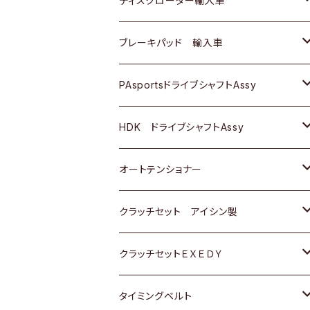
ディスクローター輸入車
三菱
三菱
マツダ
ダイハツ
日産
日産
ホンダ
ＡＵＤＩ
ブレーキパッド 輸入車
スバル
スバル
三菱
マツダ
ダイハツ
ダイハツ
スズキ
ＢＥＮＺ
ＢＥＮＺ
PAsportsドライブシャフトAssy
ＢＥＮＺ
スバル
三菱
マツダ
マツダ
日産
ＢＭＷ
ＢＭＷ
トヨタ
HDK ドライブシャフトAssy
スバル
三菱
三菱
いすゞ
GOLF
ＷＡＧＥＮ
ホンダ
スズキ
オートテンショナー
スバル
スバル
ダイハツ
ＷＡＧＥＮ
ＶＯＬＶＯ
スズキ
ダイハツ
トヨタ
クラッチセット アイシン製
マツダ
アストロ（シボレー）
日産
日産
ホンダ
クラッチセットＥＸＥＤＹ
三菱
クライスラー
ダイハツ
ホンダ
スズキ
ホンダ
タイミングベルト