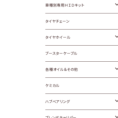
マツダ
ダイハツ
日産
スズキ
ホンダ
ホンダ
車種別専用ＨＩＤキット
三菱
マツダ
いすゞ
日産
スズキ
スズキ
トヨタ
タイヤチェーン
マツダ
スバル
三菱
ダイハツ
ダイハツ
日産
日産
タイヤホイール
レクサス
スバル
マツダ
スバル
ダイハツ
ダイハツ
トヨタ
ブースターケーブル
三菱
マツダ
マツダ
ホンダ
各種オイル＆その他
スバル
スバル
スズキ
ディーデル洗浄添加剤
ケミカル
日産
ハブベアリング
ダイハツ
トヨタ
ブレンボキャリパー