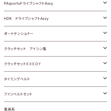
スバル
スバル
三菱
マツダ
ダイハツ
ダイハツ
スズキ
ＢＥＮＺ
ＢＥＮＺ
PAsportsドライブシャフトAssy
ＢＥＮＺ
スバル
三菱
マツダ
マツダ
日産
ＢＭＷ
ＢＭＷ
トヨタ
HDK ドライブシャフトAssy
スバル
三菱
三菱
いすゞ
GOLF
ＷＡＧＥＮ
ホンダ
スズキ
オートテンショナー
スバル
スバル
ダイハツ
ＷＡＧＥＮ
ＶＯＬＶＯ
スズキ
ダイハツ
トヨタ
クラッチセット アイシン製
マツダ
アストロ（シボレー）
日産
日産
ホンダ
クラッチセットＥＸＥＤＹ
三菱
クライスラー
ダイハツ
ホンダ
スズキ
ホンダ
タイミングベルト
スバル
マツダ
マツダ
ダイハツ
スズキ
トヨタ
ファンベルトセット
日野
三菱
マツダ
日産
スズキ
トヨタ
電装系