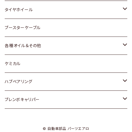
マツダ
スバル
三菱
ダイハツ
ダイハツ
日産
日産
タイヤホイール
レクサス
スバル
マツダ
スバル
ダイハツ
ダイハツ
トヨタ
ブースターケーブル
三菱
マツダ
マツダ
ホンダ
各種オイル＆その他
スバル
スバル
スズキ
ディーデル洗浄添加剤
ケミカル
日産
ハブベアリング
ダイハツ
トヨタ
ブレンボキャリパー
ホンダ
ホンダ
© 自動車部品 パーツエアロ