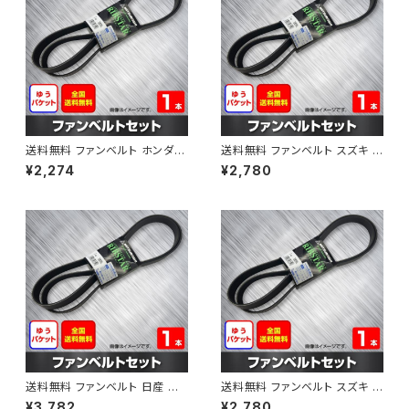
送料無料 ファンベルト ホンダ フ
送料無料 ファンベルト スズキ ス
ィット 型式GE6 H19.10～H25.
ペーシア 型式MK32S H25.03
¥2,274
¥2,780
09 （国内トップメーカー） 1本 H
～H30.02 （国内トップメーカ
AB-0003
ー） 1本 HAB-0004
送料無料 ファンベルト 日産 キ
送料無料 ファンベルト スズキ ワ
ューブ 型式Z12 H20.11～H24.
ゴンR 型式MH34S H24.09～
¥3,782
¥2,780