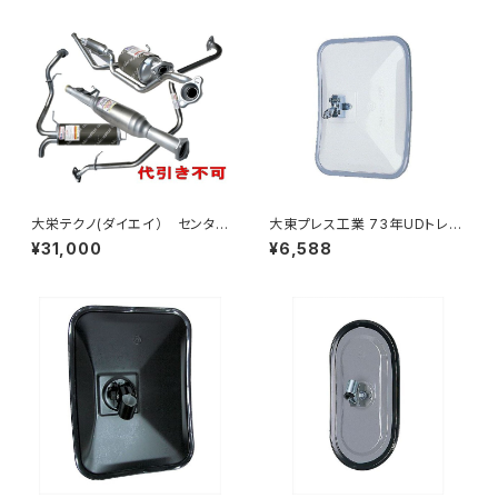
大栄テクノ(ダイエイ） センタ
大東プレス工業 73年UDトレー
ーパイプ 'MMT-6497CP キッ
ラーミラーL013 （P付） DI-52
¥31,000
¥6,588
クス H59A 個人宅NG