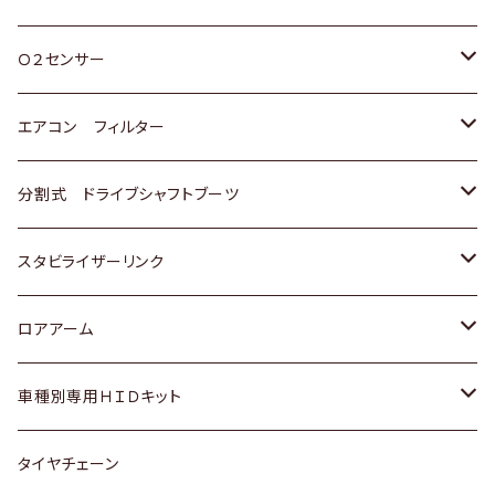
スバル
三菱
ダイハツ
ダイハツ
ホンダ
Ｏ２センサー
スバル
マツダ
三菱
スズキ
トヨタ
エアコン フィルター
三菱
スバル
日産
ホンダ
トヨタ
分割式 ドライブシャフトブーツ
スバル
いすゞ
スズキ
ホンダ
トヨタ
スタビライザーリンク
ダイハツ
日産
スズキ
ホンダ
トヨタ
ロアアーム
マツダ
ダイハツ
日産
スズキ
ホンダ
ホンダ
車種別専用ＨＩＤキット
三菱
マツダ
いすゞ
日産
スズキ
スズキ
トヨタ
タイヤチェーン