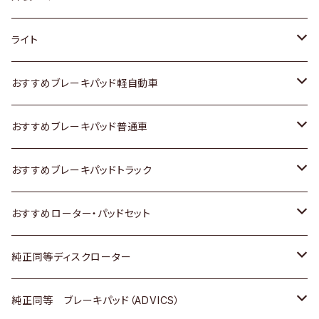
ホンダ
トヨタ
ライト
スズキ
ホンダ
トヨタ
おすすめブレーキパッド軽自動車
日産
スズキ
スズキ
トヨタ
おすすめブレーキパッド普通車
いすゞ
日産
日産
ホンダ
トヨタ
おすすめブレーキパッドトラック
ダイハツ
いすゞ
いすゞ
スズキ
ホンダ
トヨタ
おすすめローター・パッドセット
マツダ
ダイハツ
ダイハツ
日産
スズキ
日産
トヨタ
純正同等ディスクローター
三菱
マツダ
三菱
ダイハツ
日産
いすゞ
ホンダ
トヨタ
純正同等 ブレーキパッド（ADVICS）