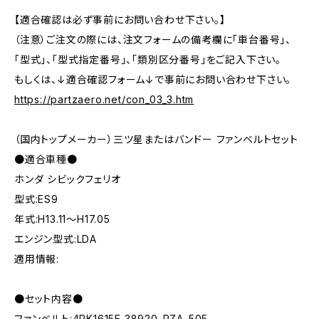
【適合確認は必ず事前にお問い合わせ下さい。】
（注意）ご注文の際には、注文フォームの備考欄に「車台番号」、
「型式」、「型式指定番号」、「類別区分番号」をご記入下さい。
もしくは、↓適合確認フォーム↓で事前にお問い合わせ下さい。
https://partzaero.net/con_03_3.htm
（国内トップメーカー）三ツ星またはバンドー ファンベルトセット
●適合車種●
ホンダ シビックフェリオ
型式:ES9
年式:H13.11～H17.05
エンジン型式:LDA
適用情報:
●セット内容●
ファンベルト:4PK1615E 38920-PZA-505