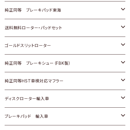
スバル
三菱
日野
マツダ
いすゞ
ダイハツ
スズキ
ホンダ
トヨタ
純正同等 ブレーキパッド東海
日野
日野
三菱ふそう
三菱
ダイハツ
マツダ
日産
スズキ
ホンダ
トヨタ
送料無料ローター・パッドセット
三菱ふそう
三菱ふそう
その他
スバル
マツダ
三菱
ダイハツ
日産
スズキ
ホンダ
トヨタ
ゴールドスリットローター
ＢＭＷ
三菱
マツダ
いすゞ
日産
日産
ホンダ
トヨタ
純正同等 ブレーキシュー（FBK製）
スバル
三菱
ダイハツ
ダイハツ
いすゞ
スズキ
ホンダ
ホンダ
純正同等HST車検対応マフラー
スバル
マツダ
マツダ
ダイハツ
日産
スズキ
スズキ
トヨタ
ディスクローター輸入車
三菱
三菱
マツダ
ダイハツ
日産
日産
ホンダ
ＡＵＤＩ
ブレーキパッド 輸入車