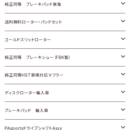
スバル
三菱
日野
マツダ
いすゞ
ダイハツ
スズキ
ホンダ
トヨタ
純正同等 ブレーキパッド東海
日野
日野
三菱ふそう
三菱
ダイハツ
マツダ
日産
スズキ
ホンダ
トヨタ
送料無料ローター・パッドセット
三菱ふそう
三菱ふそう
その他
スバル
マツダ
三菱
ダイハツ
日産
スズキ
ホンダ
トヨタ
ゴールドスリットローター
ＢＭＷ
三菱
マツダ
いすゞ
日産
日産
ホンダ
トヨタ
純正同等 ブレーキシュー（FBK製）
スバル
三菱
ダイハツ
ダイハツ
いすゞ
スズキ
ホンダ
ホンダ
純正同等HST車検対応マフラー
スバル
マツダ
マツダ
ダイハツ
日産
スズキ
スズキ
トヨタ
ディスクローター輸入車
三菱
三菱
マツダ
ダイハツ
日産
日産
ホンダ
ＡＵＤＩ
ブレーキパッド 輸入車
スバル
スバル
三菱
マツダ
ダイハツ
ダイハツ
スズキ
ＢＥＮＺ
ＢＥＮＺ
PAsportsドライブシャフトAssy