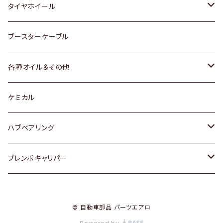
マツダ
スバル
三菱
ダイハツ
ダイハツ
日産
日産
タイヤホイール
レクサス
スバル
マツダ
スバル
ダイハツ
ダイハツ
トヨタ
ブースターケーブル
三菱
マツダ
マツダ
ホンダ
各種オイル＆その他
スバル
スバル
スズキ
ディーデル洗浄添加剤
ケミカル
日産
ハブベアリング
ダイハツ
トヨタ
ブレンボキャリパー
ホンダ
ホンダ
© 自動車部品 パーツエアロ
スズキ
日産