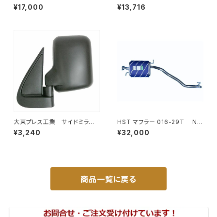
H42A H42V H47A H47V純
ハイウェイミラー R1000 326×
¥17,000
¥13,716
正同等/車検対応 065-75
206 リモコン無 ヒーター付 DI-
6121CXY
大東プレス工業 サイドミラー/
HST マフラー 016-29T NV
バックミラー ダイハツ ハイ
350キャラバン VR2E26 ニッサ
¥3,240
¥32,000
ゼット トラック 左 99年～
ン 本体オールステンレス 車検
DI-639
対応 純正同等
商品一覧に戻る