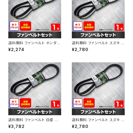
送料無料 ファンベルト ホンダ フ
送料無料 ファンベルト スズキ ス
ィット 型式GE6 H19.10～H25.
ペーシア 型式MK32S H25.03
¥2,274
¥2,780
09 （国内トップメーカー） 1本 H
～H30.02 （国内トップメーカ
AB-0003
ー） 1本 HAB-0004
送料無料 ファンベルト 日産 キ
送料無料 ファンベルト スズキ ワ
ューブ 型式Z12 H20.11～H24.
ゴンR 型式MH34S H24.09～
¥3,782
¥2,780
10 （国内トップメーカー） 1本 H
H29.02 （国内トップメーカー）