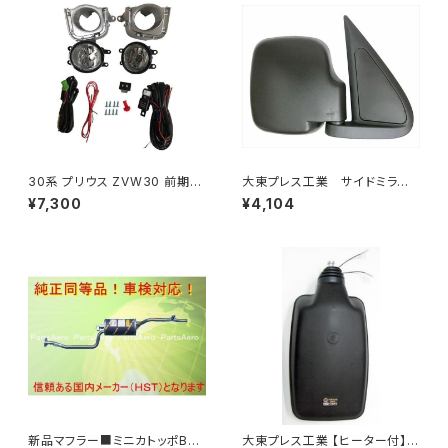
30系 プリウス ZVW30 前期
大東プレス工業 サイドミラー/
純正 タイプ フォグランプ ユニッ
バックミラダイハツ ハイゼッ
¥7,300
¥4,104
ト バルブ 配線 スイッチ H11 左
ト 右 99年～ DI-646
右セット AP-PZF-30
新品マフラー■ミニカトッポBJ
大東プレス工業 【ヒーター付】