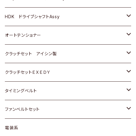
ＢＥＮＺ
スバル
三菱
マツダ
マツダ
日産
ＢＭＷ
ＢＭＷ
トヨタ
HDK ドライブシャフトAssy
スバル
三菱
三菱
いすゞ
GOLF
ＷＡＧＥＮ
ホンダ
スズキ
オートテンショナー
スバル
スバル
ダイハツ
ＷＡＧＥＮ
ＶＯＬＶＯ
スズキ
ダイハツ
トヨタ
クラッチセット アイシン製
マツダ
アストロ（シボレー）
日産
日産
ホンダ
クラッチセットＥＸＥＤＹ
三菱
クライスラー
ダイハツ
ホンダ
スズキ
ホンダ
タイミングベルト
スバル
マツダ
マツダ
ダイハツ
スズキ
トヨタ
ファンベルトセット
日野
三菱
マツダ
日産
スズキ
トヨタ
電装系