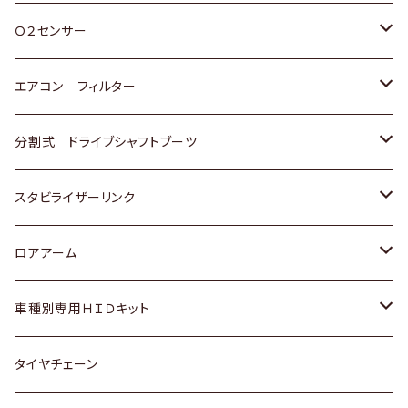
スバル
三菱
ダイハツ
ダイハツ
ホンダ
Ｏ２センサー
スバル
マツダ
三菱
スズキ
トヨタ
エアコン フィルター
三菱
スバル
日産
ホンダ
トヨタ
分割式 ドライブシャフトブーツ
スバル
いすゞ
スズキ
ホンダ
トヨタ
スタビライザーリンク
ダイハツ
日産
スズキ
ホンダ
トヨタ
ロアアーム
マツダ
ダイハツ
日産
スズキ
ホンダ
ホンダ
車種別専用ＨＩＤキット
三菱
マツダ
いすゞ
日産
スズキ
スズキ
トヨタ
タイヤチェーン