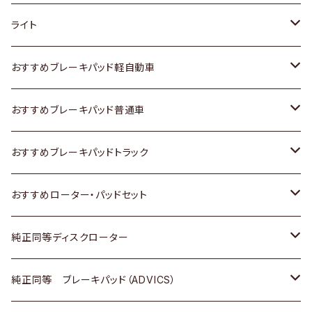
ホンダ
トヨタ
ライト
スズキ
ホンダ
トヨタ
おすすめブレーキパッド軽自動車
日産
スズキ
スズキ
トヨタ
おすすめブレーキパッド普通車
いすゞ
日産
日産
ホンダ
トヨタ
おすすめブレーキパッドトラック
ダイハツ
いすゞ
いすゞ
スズキ
ホンダ
トヨタ
おすすめローター・パッドセット
マツダ
ダイハツ
ダイハツ
日産
スズキ
日産
トヨタ
純正同等ディスクローター
三菱
マツダ
三菱
ダイハツ
日産
いすゞ
ホンダ
トヨタ
純正同等 ブレーキパッド（ADVICS）