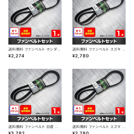
送料無料 ファンベルト ホンダ フ
送料無料 ファンベルト スズキ ス
ィット 型式GE6 H19.10～H25.
ペーシア 型式MK32S H25.03
¥2,274
¥2,780
09 （国内トップメーカー） 1本 H
～H30.02 （国内トップメーカ
AB-0003
ー） 1本 HAB-0004
送料無料 ファンベルト 日産 キ
送料無料 ファンベルト スズキ ワ
ューブ 型式Z12 H20.11～H24.
ゴンR 型式MH34S H24.09～
¥3,782
¥2,780