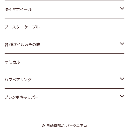
マツダ
スバル
三菱
ダイハツ
ダイハツ
日産
日産
タイヤホイール
レクサス
スバル
マツダ
スバル
ダイハツ
ダイハツ
トヨタ
ブースターケーブル
三菱
マツダ
マツダ
ホンダ
各種オイル＆その他
スバル
スバル
スズキ
ディーデル洗浄添加剤
ケミカル
日産
ハブベアリング
ダイハツ
トヨタ
ブレンボキャリパー
ホンダ
ホンダ
© 自動車部品 パーツエアロ