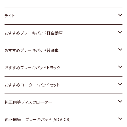
ホンダ
トヨタ
ライト
スズキ
ホンダ
トヨタ
おすすめブレーキパッド軽自動車
日産
スズキ
スズキ
トヨタ
おすすめブレーキパッド普通車
いすゞ
日産
日産
ホンダ
トヨタ
おすすめブレーキパッドトラック
ダイハツ
いすゞ
いすゞ
スズキ
ホンダ
トヨタ
おすすめローター・パッドセット
マツダ
ダイハツ
ダイハツ
日産
スズキ
日産
トヨタ
純正同等ディスクローター
三菱
マツダ
三菱
ダイハツ
日産
いすゞ
ホンダ
トヨタ
純正同等 ブレーキパッド（ADVICS）