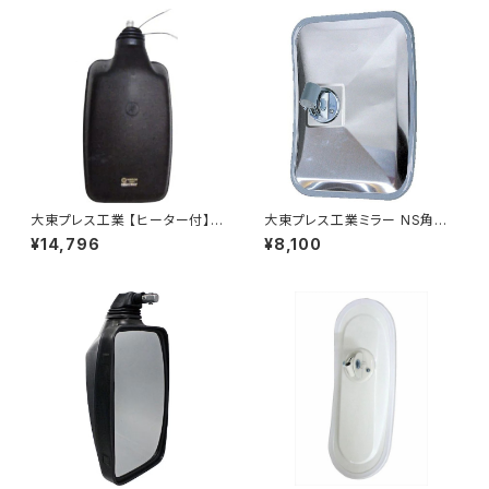
大東プレス工業 【ヒーター付】ハ
大東プレス工業ミラー NS角型
イウェイミラー ヒーター付 80
トレーラーﾐﾗｰ (SUS) L013 DI
¥14,796
¥8,100
0Rトラック用 DI-6021CXY
-58SUS