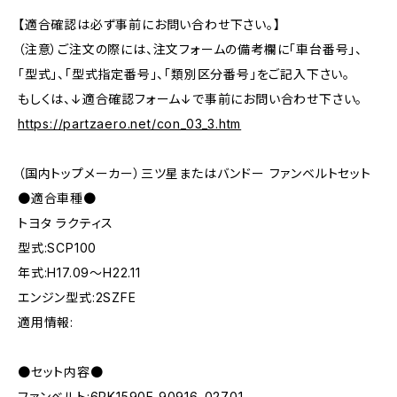
【適合確認は必ず事前にお問い合わせ下さい。】
（注意）ご注文の際には、注文フォームの備考欄に「車台番号」、
「型式」、「型式指定番号」、「類別区分番号」をご記入下さい。
もしくは、↓適合確認フォーム↓で事前にお問い合わせ下さい。
https://partzaero.net/con_03_3.htm
（国内トップメーカー）三ツ星またはバンドー ファンベルトセット
●適合車種●
トヨタ ラクティス
型式:SCP100
年式:H17.09～H22.11
エンジン型式:2SZFE
適用情報:
●セット内容●
ファンベルト:6PK1590E 90916-02701