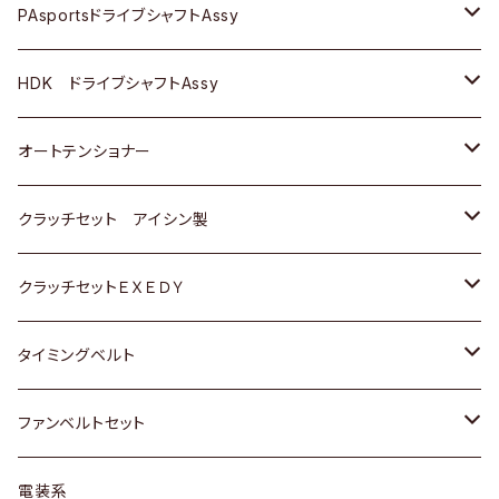
スバル
スバル
三菱
マツダ
ダイハツ
ダイハツ
スズキ
ＢＥＮＺ
ＢＥＮＺ
PAsportsドライブシャフトAssy
ＢＥＮＺ
スバル
三菱
マツダ
マツダ
日産
ＢＭＷ
ＢＭＷ
トヨタ
HDK ドライブシャフトAssy
スバル
三菱
三菱
いすゞ
GOLF
ＷＡＧＥＮ
ホンダ
スズキ
オートテンショナー
スバル
スバル
ダイハツ
ＷＡＧＥＮ
ＶＯＬＶＯ
スズキ
ダイハツ
トヨタ
クラッチセット アイシン製
マツダ
アストロ（シボレー）
日産
日産
ホンダ
クラッチセットＥＸＥＤＹ
三菱
クライスラー
ダイハツ
ホンダ
スズキ
ホンダ
タイミングベルト
スバル
マツダ
マツダ
ダイハツ
スズキ
トヨタ
ファンベルトセット
日野
三菱
マツダ
日産
スズキ
トヨタ
電装系