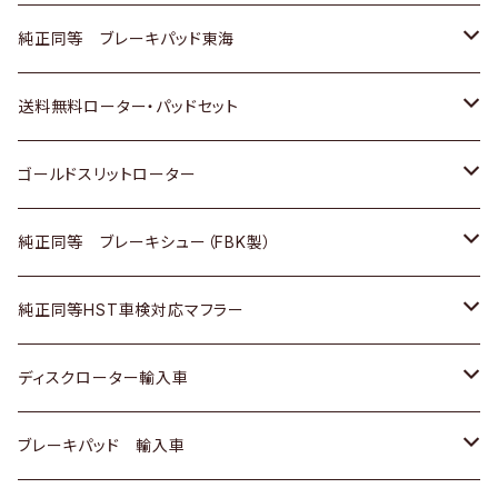
スバル
三菱
日野
マツダ
いすゞ
ダイハツ
スズキ
ホンダ
トヨタ
純正同等 ブレーキパッド東海
日野
日野
三菱ふそう
三菱
ダイハツ
マツダ
日産
スズキ
ホンダ
トヨタ
送料無料ローター・パッドセット
三菱ふそう
三菱ふそう
その他
スバル
マツダ
三菱
ダイハツ
日産
スズキ
ホンダ
トヨタ
ゴールドスリットローター
ＢＭＷ
三菱
マツダ
いすゞ
日産
日産
ホンダ
トヨタ
純正同等 ブレーキシュー（FBK製）
スバル
三菱
ダイハツ
ダイハツ
いすゞ
スズキ
ホンダ
ホンダ
純正同等HST車検対応マフラー
スバル
マツダ
マツダ
ダイハツ
日産
スズキ
スズキ
トヨタ
ディスクローター輸入車
三菱
三菱
マツダ
ダイハツ
日産
日産
ホンダ
ＡＵＤＩ
ブレーキパッド 輸入車