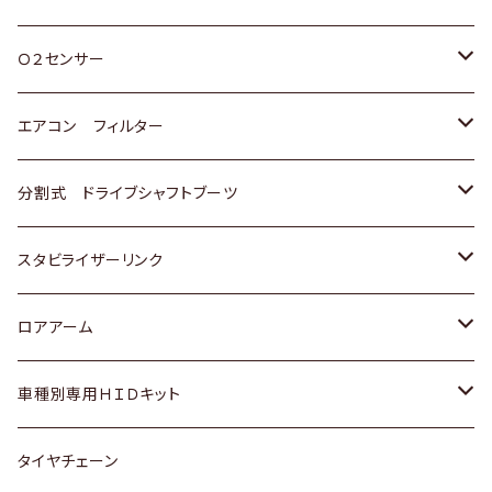
スバル
三菱
ダイハツ
ダイハツ
ホンダ
Ｏ２センサー
スバル
マツダ
三菱
スズキ
トヨタ
エアコン フィルター
三菱
スバル
日産
ホンダ
トヨタ
分割式 ドライブシャフトブーツ
スバル
いすゞ
スズキ
ホンダ
トヨタ
スタビライザーリンク
ダイハツ
日産
スズキ
ホンダ
トヨタ
ロアアーム
マツダ
ダイハツ
日産
スズキ
ホンダ
ホンダ
車種別専用ＨＩＤキット
三菱
マツダ
いすゞ
日産
スズキ
スズキ
トヨタ
タイヤチェーン