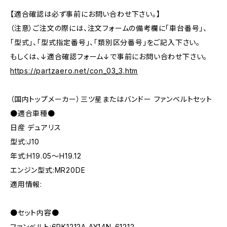
【適合確認は必ず事前にお問い合わせ下さい。】
（注意）ご注文の際には、注文フォームの備考欄に「車台番号」、
「型式」、「型式指定番号」、「類別区分番号」をご記入下さい。
もしくは、↓適合確認フォーム↓で事前にお問い合わせ下さい。
https://partzaero.net/con_03_3.htm
（国内トップメーカー）三ツ星またはバンドー ファンベルトセット
●適合車種●
日産 デュアリス
型式:J10
年式:H19.05～H19.12
エンジン型式:MR20DE
適用情報:
●セット内容●
ファンベルト:6PK1212A AY14N-61212