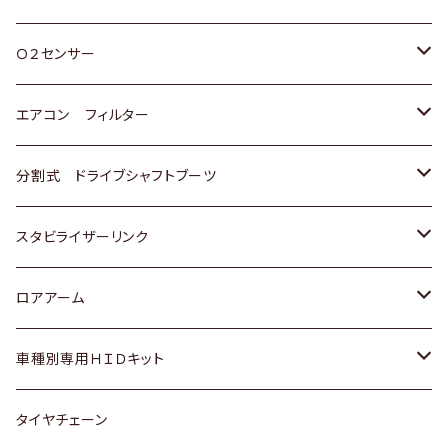
スバル
三菱
ダイハツ
ダイハツ
ホンダ
Ｏ２センサー
スバル
マツダ
三菱
スズキ
トヨタ
エアコン フィルター
三菱
スバル
日産
ホンダ
トヨタ
分割式 ドライブシャフトブーツ
スバル
いすゞ
スズキ
ホンダ
トヨタ
スタビライザーリンク
ダイハツ
日産
スズキ
ホンダ
トヨタ
ロアアーム
マツダ
ダイハツ
日産
スズキ
ホンダ
ホンダ
車種別専用ＨＩＤキット
三菱
マツダ
いすゞ
日産
スズキ
スズキ
トヨタ
タイヤチェーン