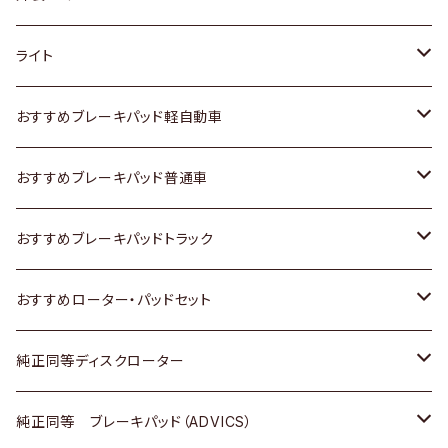
ホンダ
トヨタ
ライト
スズキ
ホンダ
トヨタ
おすすめブレーキパッド軽自動車
日産
スズキ
スズキ
トヨタ
おすすめブレーキパッド普通車
いすゞ
日産
日産
ホンダ
トヨタ
おすすめブレーキパッドトラック
ダイハツ
いすゞ
いすゞ
スズキ
ホンダ
トヨタ
おすすめローター・パッドセット
マツダ
ダイハツ
ダイハツ
日産
スズキ
日産
トヨタ
純正同等ディスクローター
三菱
マツダ
三菱
ダイハツ
日産
いすゞ
ホンダ
トヨタ
純正同等 ブレーキパッド（ADVICS）