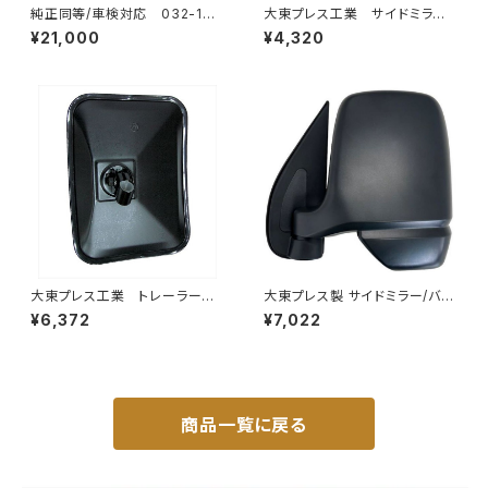
純正同等/車検対応 032-132
大東プレス工業 サイドミラー/
タウンエース ライトエース トラ
バックミラースバル サンバー
¥21,000
¥4,320
ック
左 99年～ DI-641
大東プレス工業 トレーラーミ
大東プレス製 サイドミラー/バッ
ラー 黒 UD L013 NS
クミラー左 (助手席側) アクティ
¥6,372
¥7,022
角型 左 DI-58B
トラック HA6 HA7 DI-650
商品一覧に戻る