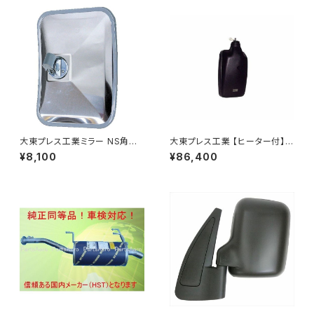
大東プレス工業ミラー NS角型
大東プレス工業 【ヒーター付】ハ
トレーラーﾐﾗｰ (SUS) L013 DI
イウェイリモコンミラー DI-722
¥8,100
¥86,400
-58SUS
1CXE