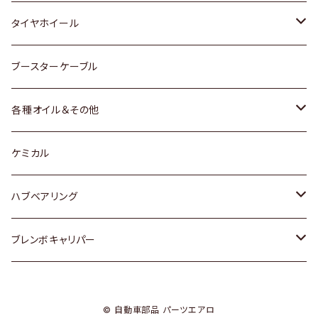
マツダ
スバル
三菱
ダイハツ
ダイハツ
日産
日産
タイヤホイール
レクサス
スバル
マツダ
スバル
ダイハツ
ダイハツ
トヨタ
ブースターケーブル
三菱
マツダ
マツダ
ホンダ
各種オイル＆その他
スバル
スバル
スズキ
ディーデル洗浄添加剤
ケミカル
日産
ハブベアリング
ダイハツ
トヨタ
ブレンボキャリパー
ホンダ
ホンダ
© 自動車部品 パーツエアロ