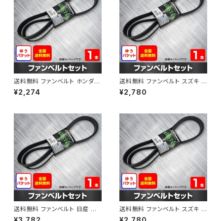
送料無料 ファンベルト ホンダ フ
送料無料 ファンベルト スズキ ス
ィット 型式GE6 H19.10～H25.
ペーシア 型式MK32S H25.03
¥2,274
¥2,780
09 （国内トップメーカー） 1本 H
～H30.02 （国内トップメーカ
AB-0003
ー） 1本 HAB-0004
送料無料 ファンベルト 日産 キ
送料無料 ファンベルト スズキ ワ
ューブ 型式Z12 H20.11～H24.
ゴンR 型式MH34S H24.09～
¥3,782
¥2,780