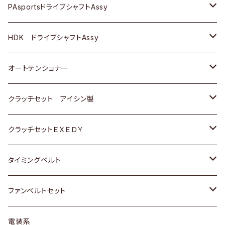
スバル
スバル
三菱
マツダ
ダイハツ
ダイハツ
スズキ
ＢＥＮＺ
ＢＥＮＺ
PAsportsドライブシャフトAssy
ＢＥＮＺ
スバル
三菱
マツダ
マツダ
日産
ＢＭＷ
ＢＭＷ
トヨタ
HDK ドライブシャフトAssy
スバル
三菱
三菱
いすゞ
GOLF
ＷＡＧＥＮ
ホンダ
スズキ
オートテンショナー
スバル
スバル
ダイハツ
ＷＡＧＥＮ
ＶＯＬＶＯ
スズキ
ダイハツ
トヨタ
クラッチセット アイシン製
マツダ
アストロ（シボレー）
日産
日産
ホンダ
クラッチセットＥＸＥＤＹ
三菱
クライスラー
ダイハツ
ホンダ
スズキ
ホンダ
タイミングベルト
スバル
マツダ
マツダ
ダイハツ
スズキ
トヨタ
ファンベルトセット
日野
三菱
マツダ
日産
スズキ
トヨタ
電装系