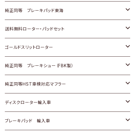
スバル
三菱
日野
マツダ
いすゞ
ダイハツ
スズキ
ホンダ
トヨタ
純正同等 ブレーキパッド東海
日野
日野
三菱ふそう
三菱
ダイハツ
マツダ
日産
スズキ
ホンダ
トヨタ
送料無料ローター・パッドセット
三菱ふそう
三菱ふそう
その他
スバル
マツダ
三菱
ダイハツ
日産
スズキ
ホンダ
トヨタ
ゴールドスリットローター
ＢＭＷ
三菱
マツダ
いすゞ
日産
日産
ホンダ
トヨタ
純正同等 ブレーキシュー（FBK製）
スバル
三菱
ダイハツ
ダイハツ
いすゞ
スズキ
ホンダ
ホンダ
純正同等HST車検対応マフラー
スバル
マツダ
マツダ
ダイハツ
日産
スズキ
スズキ
トヨタ
ディスクローター輸入車
三菱
三菱
マツダ
ダイハツ
日産
日産
ホンダ
ＡＵＤＩ
ブレーキパッド 輸入車