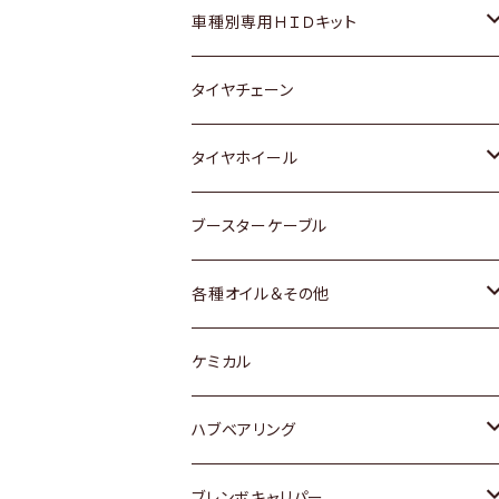
マツダ
ダイハツ
日産
スズキ
ホンダ
ホンダ
車種別専用ＨＩＤキット
三菱
マツダ
いすゞ
日産
スズキ
スズキ
トヨタ
タイヤチェーン
マツダ
スバル
三菱
ダイハツ
ダイハツ
日産
日産
タイヤホイール
レクサス
スバル
マツダ
スバル
ダイハツ
ダイハツ
トヨタ
ブースターケーブル
三菱
マツダ
マツダ
ホンダ
各種オイル＆その他
スバル
スバル
スズキ
ディーデル洗浄添加剤
ケミカル
日産
ハブベアリング
ダイハツ
トヨタ
ブレンボキャリパー