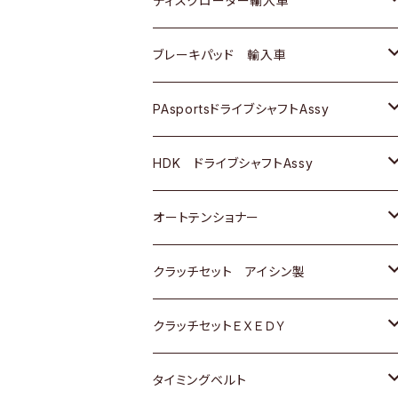
ディスクローター輸入車
三菱
三菱
マツダ
ダイハツ
日産
日産
ホンダ
ＡＵＤＩ
ブレーキパッド 輸入車
スバル
スバル
三菱
マツダ
ダイハツ
ダイハツ
スズキ
ＢＥＮＺ
ＢＥＮＺ
PAsportsドライブシャフトAssy
ＢＥＮＺ
スバル
三菱
マツダ
マツダ
日産
ＢＭＷ
ＢＭＷ
トヨタ
HDK ドライブシャフトAssy
スバル
三菱
三菱
いすゞ
GOLF
ＷＡＧＥＮ
ホンダ
スズキ
オートテンショナー
スバル
スバル
ダイハツ
ＷＡＧＥＮ
ＶＯＬＶＯ
スズキ
ダイハツ
トヨタ
クラッチセット アイシン製
マツダ
アストロ（シボレー）
日産
日産
ホンダ
クラッチセットＥＸＥＤＹ
三菱
クライスラー
ダイハツ
ホンダ
スズキ
ホンダ
タイミングベルト