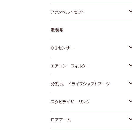
スバル
マツダ
マツダ
ダイハツ
スズキ
トヨタ
ファンベルトセット
日野
三菱
マツダ
日産
スズキ
トヨタ
電装系
スバル
三菱
ダイハツ
ダイハツ
ホンダ
Ｏ２センサー
スバル
マツダ
三菱
スズキ
トヨタ
エアコン フィルター
三菱
スバル
日産
ホンダ
トヨタ
分割式 ドライブシャフトブーツ
スバル
いすゞ
スズキ
ホンダ
トヨタ
スタビライザーリンク
ダイハツ
日産
スズキ
ホンダ
トヨタ
ロアアーム