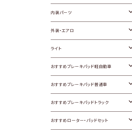
内装パーツ
トヨタ
外装・エアロ
ホンダ
トヨタ
ライト
スズキ
ホンダ
トヨタ
おすすめブレーキパッド軽自動車
日産
スズキ
スズキ
トヨタ
おすすめブレーキパッド普通車
いすゞ
日産
日産
ホンダ
トヨタ
おすすめブレーキパッドトラック
ダイハツ
いすゞ
いすゞ
スズキ
ホンダ
トヨタ
おすすめローター・パッドセット