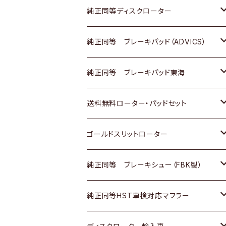
マツダ
ダイハツ
ダイハツ
日産
スズキ
日産
トヨタ
純正同等ディスクローター
三菱
マツダ
三菱
ダイハツ
日産
いすゞ
ホンダ
トヨタ
純正同等 ブレーキパッド（ADVICS）
スバル
三菱
日野
マツダ
いすゞ
ダイハツ
スズキ
ホンダ
トヨタ
純正同等 ブレーキパッド東海
日野
日野
三菱ふそう
三菱
ダイハツ
マツダ
日産
スズキ
ホンダ
トヨタ
送料無料ローター・パッドセット
三菱ふそう
三菱ふそう
その他
スバル
マツダ
三菱
ダイハツ
日産
スズキ
ホンダ
トヨタ
ゴールドスリットローター
ＢＭＷ
三菱
マツダ
いすゞ
日産
日産
ホンダ
トヨタ
純正同等 ブレーキシュー（FBK製）
スバル
三菱
ダイハツ
ダイハツ
いすゞ
スズキ
ホンダ
ホンダ
純正同等HST車検対応マフラー
スバル
マツダ
マツダ
ダイハツ
日産
スズキ
スズキ
トヨタ