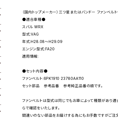
（国内トップメーカー）三ツ星またはバンドー ファンベルト
●適合車種●
スバル WRX
型式:VAG
年式:H28.08～H29.09
エンジン型式:FA20
適用情報:
●セット内容●
ファンベルト:6PK1910 23780AA110
セット部品 参考品番 参考純正品番の順です。
ファンベルトは型式は同じでもお車によって種類があり適
らで確認をいたします。
間違いのない部品をお届けする為にもお手数ですがご注