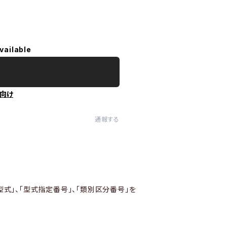
vailable
向け
通報する
型式」、「型式指定番号」、「類別区分番号」を