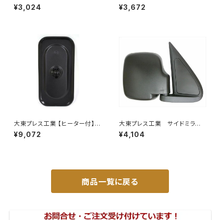
バックミラー 日産 バネット8
バックミラーダイハツ ハイゼッ
¥3,024
¥3,672
0~ DI-55
トカーゴ 左 06年～ DI-64
9
大東プレス工業 【ヒーター付】サ
大東プレス工業 サイドミラー/
イドミラー/バックミラーJ08 DI
バックミラダイハツ ハイゼッ
¥9,072
¥4,104
-7BZ
ト 右 99年～ DI-646
商品一覧に戻る