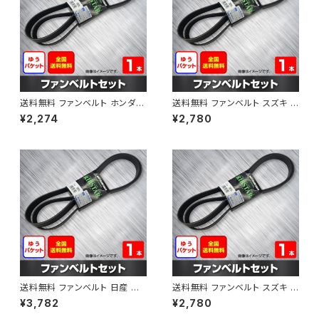
送料無料 ファンベルト ホンダ フ
送料無料 ファンベルト スズキ ス
ィット 型式GE6 H19.10～H25.
ペーシア 型式MK32S H25.03
¥2,274
¥2,780
09 （国内トップメーカー） 1本 H
～H30.02 （国内トップメーカ
AB-0003
ー） 1本 HAB-0004
送料無料 ファンベルト 日産 キ
送料無料 ファンベルト スズキ ワ
ューブ 型式Z12 H20.11～H24.
ゴンR 型式MH34S H24.09～
¥3,782
¥2,780
10 （国内トップメーカー） 1本 H
H29.02 （国内トップメーカー）