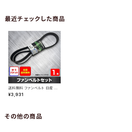
AB-0005
1本 HAB-0006
最近チェックした商品
送料無料 ファンベルト 日産 ティ
アナ 型式L33 H26.01～ （国内
¥3,931
トップメーカー） 1本 HAB-045
0
その他の商品