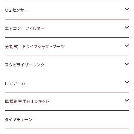
スバル
三菱
ダイハツ
ダイハツ
ホンダ
Ｏ２センサー
スバル
マツダ
三菱
スズキ
トヨタ
エアコン フィルター
三菱
スバル
日産
ホンダ
トヨタ
分割式 ドライブシャフトブーツ
スバル
いすゞ
スズキ
ホンダ
トヨタ
スタビライザーリンク
ダイハツ
日産
スズキ
ホンダ
トヨタ
ロアアーム
マツダ
ダイハツ
日産
スズキ
ホンダ
ホンダ
車種別専用ＨＩＤキット
三菱
マツダ
いすゞ
日産
スズキ
スズキ
トヨタ
タイヤチェーン