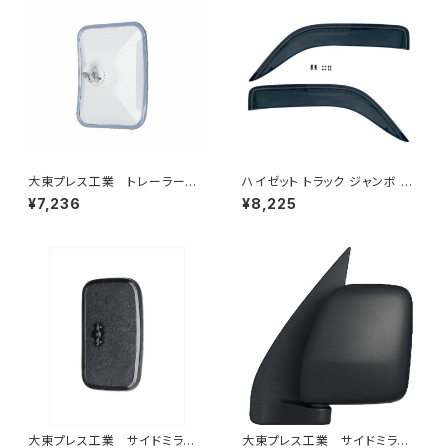
大東プレス工業 トレーラーミ
ハイゼット トラック ジャンボ S5
ラー UD L013 NS角型
00P S510P S500 S510 系 ワ
¥7,236
¥8,225
左 DI-58
イド ドアバイザー止め具付ピク
シス サンバー サイド サンバイザ
ー JP-YD-HIJET
大東プレス工業 サイドミラー/
大東プレス工業 サイドミラー/