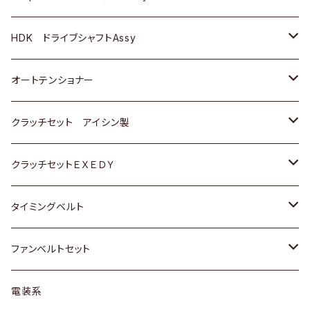
ＢＥＮＺ
スバル
三菱
マツダ
マツダ
日産
ＢＭＷ
ＢＭＷ
トヨタ
HDK ドライブシャフトAssy
スバル
三菱
三菱
いすゞ
GOLF
ＷＡＧＥＮ
ホンダ
スズキ
オートテンショナー
スバル
スバル
ダイハツ
ＷＡＧＥＮ
ＶＯＬＶＯ
スズキ
ダイハツ
トヨタ
クラッチセット アイシン製
マツダ
アストロ（シボレー）
日産
日産
ホンダ
クラッチセットＥＸＥＤＹ
三菱
クライスラー
ダイハツ
ホンダ
スズキ
ホンダ
タイミングベルト
スバル
マツダ
マツダ
ダイハツ
スズキ
トヨタ
ファンベルトセット
日野
三菱
マツダ
日産
スズキ
トヨタ
電装系