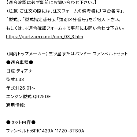
【適合確認は必ず事前にお問い合わせ下さい。】
（注意）ご注文の際には、注文フォームの備考欄に「車台番号」、
「型式」、「型式指定番号」、「類別区分番号」をご記入下さい。
もしくは、↓適合確認フォーム↓で事前にお問い合わせ下さい。
https://partzaero.net/con_03_3.htm
（国内トップメーカー）三ツ星またはバンドー ファンベルトセット
●適合車種●
日産 ティアナ
型式:L33
年式:H26.01～
エンジン型式:QR25DE
適用情報:
●セット内容●
ファンベルト:6PK1429A 11720-3TS0A