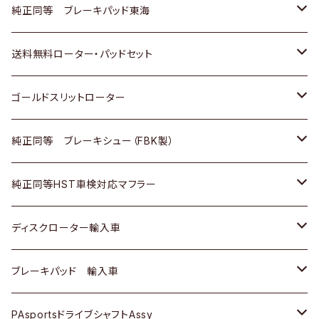
スバル
三菱
日野
マツダ
いすゞ
ダイハツ
スズキ
ホンダ
トヨタ
純正同等 ブレーキパッド東海
日野
日野
三菱ふそう
三菱
ダイハツ
マツダ
日産
スズキ
ホンダ
トヨタ
送料無料ローター・パッドセット
三菱ふそう
三菱ふそう
その他
スバル
マツダ
三菱
ダイハツ
日産
スズキ
ホンダ
トヨタ
ゴールドスリットローター
ＢＭＷ
三菱
マツダ
いすゞ
日産
日産
ホンダ
トヨタ
純正同等 ブレーキシュー（FBK製）
スバル
三菱
ダイハツ
ダイハツ
いすゞ
スズキ
ホンダ
ホンダ
純正同等HST車検対応マフラー
スバル
マツダ
マツダ
ダイハツ
日産
スズキ
スズキ
トヨタ
ディスクローター輸入車
三菱
三菱
マツダ
ダイハツ
日産
日産
ホンダ
ＡＵＤＩ
ブレーキパッド 輸入車
スバル
スバル
三菱
マツダ
ダイハツ
ダイハツ
スズキ
ＢＥＮＺ
ＢＥＮＺ
PAsportsドライブシャフトAssy