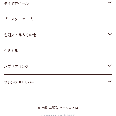
マツダ
スバル
三菱
ダイハツ
ダイハツ
日産
日産
タイヤホイール
レクサス
スバル
マツダ
スバル
ダイハツ
ダイハツ
トヨタ
ブースターケーブル
三菱
マツダ
マツダ
ホンダ
各種オイル＆その他
スバル
スバル
スズキ
ディーデル洗浄添加剤
ケミカル
日産
ハブベアリング
ダイハツ
トヨタ
ブレンボキャリパー
ホンダ
ホンダ
© 自動車部品 パーツエアロ
スズキ
日産