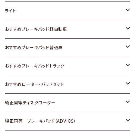
ホンダ
トヨタ
ライト
スズキ
ホンダ
トヨタ
おすすめブレーキパッド軽自動車
日産
スズキ
スズキ
トヨタ
おすすめブレーキパッド普通車
いすゞ
日産
日産
ホンダ
トヨタ
おすすめブレーキパッドトラック
ダイハツ
いすゞ
いすゞ
スズキ
ホンダ
トヨタ
おすすめローター・パッドセット
マツダ
ダイハツ
ダイハツ
日産
スズキ
日産
トヨタ
純正同等ディスクローター
三菱
マツダ
三菱
ダイハツ
日産
いすゞ
ホンダ
トヨタ
純正同等 ブレーキパッド（ADVICS）