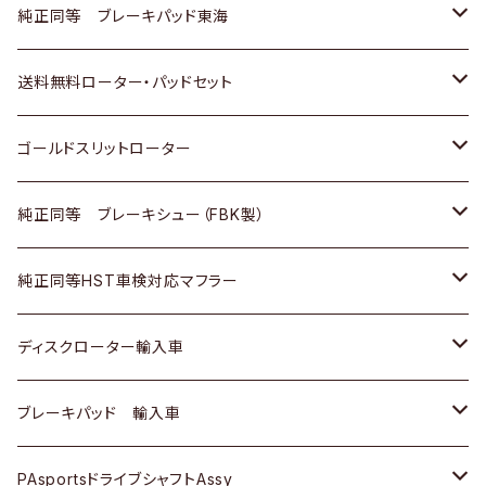
スバル
三菱
日野
マツダ
いすゞ
ダイハツ
スズキ
ホンダ
トヨタ
純正同等 ブレーキパッド東海
日野
日野
三菱ふそう
三菱
ダイハツ
マツダ
日産
スズキ
ホンダ
トヨタ
送料無料ローター・パッドセット
三菱ふそう
三菱ふそう
その他
スバル
マツダ
三菱
ダイハツ
日産
スズキ
ホンダ
トヨタ
ゴールドスリットローター
ＢＭＷ
三菱
マツダ
いすゞ
日産
日産
ホンダ
トヨタ
純正同等 ブレーキシュー（FBK製）
スバル
三菱
ダイハツ
ダイハツ
いすゞ
スズキ
ホンダ
ホンダ
純正同等HST車検対応マフラー
スバル
マツダ
マツダ
ダイハツ
日産
スズキ
スズキ
トヨタ
ディスクローター輸入車
三菱
三菱
マツダ
ダイハツ
日産
日産
ホンダ
ＡＵＤＩ
ブレーキパッド 輸入車
スバル
スバル
三菱
マツダ
ダイハツ
ダイハツ
スズキ
ＢＥＮＺ
ＢＥＮＺ
PAsportsドライブシャフトAssy