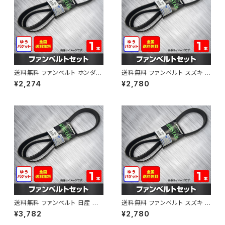
送料無料 ファンベルト ホンダ フ
送料無料 ファンベルト スズキ ス
ィット 型式GE6 H19.10～H25.
ペーシア 型式MK32S H25.03
¥2,274
¥2,780
09 （国内トップメーカー） 1本 H
～H30.02 （国内トップメーカ
AB-0003
ー） 1本 HAB-0004
送料無料 ファンベルト 日産 キ
送料無料 ファンベルト スズキ ワ
ューブ 型式Z12 H20.11～H24.
ゴンR 型式MH34S H24.09～
¥3,782
¥2,780
10 （国内トップメーカー） 1本 H
H29.02 （国内トップメーカー）