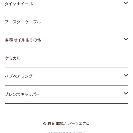
マツダ
スバル
三菱
ダイハツ
ダイハツ
日産
日産
タイヤホイール
レクサス
スバル
マツダ
スバル
ダイハツ
ダイハツ
トヨタ
ブースターケーブル
三菱
マツダ
マツダ
ホンダ
各種オイル＆その他
スバル
スバル
スズキ
ディーデル洗浄添加剤
ケミカル
日産
ハブベアリング
ダイハツ
トヨタ
ブレンボキャリパー
ホンダ
ホンダ
© 自動車部品 パーツエアロ
スズキ
日産