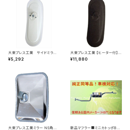
大東プレス工業 サイドミラー/
大東プレス工業 【ヒーター付】サ
バックミラーH400 小判 DI-
イドミラー/バックミラー H40
¥5,292
¥11,880
8 DI-8
0 ヒーター DI-8Z
大東プレス工業ミラー NS角型
新品マフラー■ミニカトッポBJ