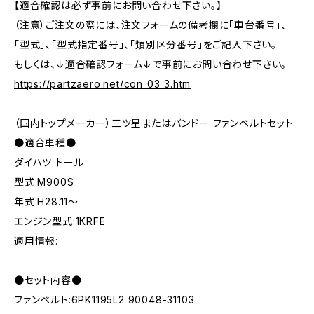
【適合確認は必ず事前にお問い合わせ下さい。】
（注意）ご注文の際には、注文フォームの備考欄に「車台番号」、
「型式」、「型式指定番号」、「類別区分番号」をご記入下さい。
もしくは、↓適合確認フォーム↓で事前にお問い合わせ下さい。
https://partzaero.net/con_03_3.htm
（国内トップメーカー）三ツ星またはバンドー ファンベルトセット
●適合車種●
ダイハツ トール
型式:M900S
年式:H28.11～
エンジン型式:1KRFE
適用情報:
●セット内容●
ファンベルト:6PK1195L2 90048-31103