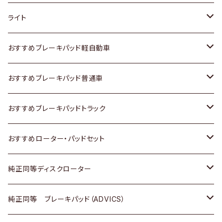
ホンダ
トヨタ
ライト
スズキ
ホンダ
トヨタ
おすすめブレーキパッド軽自動車
日産
スズキ
スズキ
トヨタ
おすすめブレーキパッド普通車
いすゞ
日産
日産
ホンダ
トヨタ
おすすめブレーキパッドトラック
ダイハツ
いすゞ
いすゞ
スズキ
ホンダ
トヨタ
おすすめローター・パッドセット
マツダ
ダイハツ
ダイハツ
日産
スズキ
日産
トヨタ
純正同等ディスクローター
三菱
マツダ
三菱
ダイハツ
日産
いすゞ
ホンダ
トヨタ
純正同等 ブレーキパッド（ADVICS）