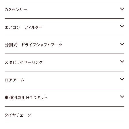
スバル
三菱
ダイハツ
ダイハツ
ホンダ
Ｏ２センサー
スバル
マツダ
三菱
スズキ
トヨタ
エアコン フィルター
三菱
スバル
日産
ホンダ
トヨタ
分割式 ドライブシャフトブーツ
スバル
いすゞ
スズキ
ホンダ
トヨタ
スタビライザーリンク
ダイハツ
日産
スズキ
ホンダ
トヨタ
ロアアーム
マツダ
ダイハツ
日産
スズキ
ホンダ
ホンダ
車種別専用ＨＩＤキット
三菱
マツダ
いすゞ
日産
スズキ
スズキ
トヨタ
タイヤチェーン