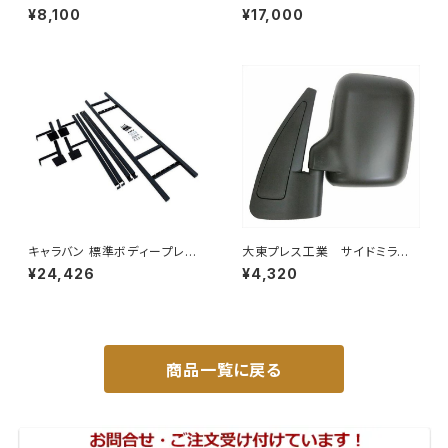
トレーラーﾐﾗｰ (SUS) L013 DI
H42A H42V H47A H47V純
¥8,100
¥17,000
-58SUS
正同等/車検対応 065-75
キャラバン 標準ボディープレミ
大東プレス工業 サイドミラー/
アムＧＸ/ＧＸライダ～用ベッドキ
バックミラースバル サンバー
¥24,426
¥4,320
ットフレーム GZ100-1
左 99年～ DI-641
商品一覧に戻る