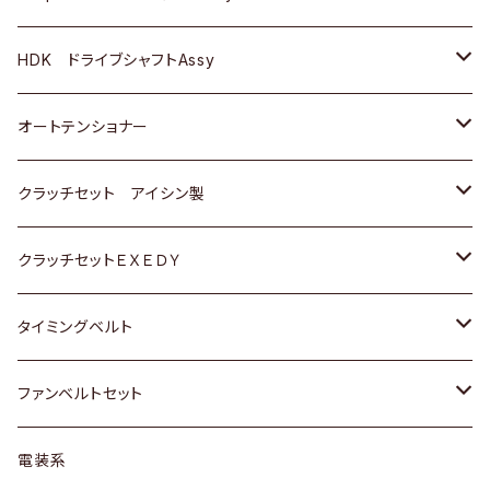
ＢＥＮＺ
スバル
三菱
マツダ
マツダ
日産
ＢＭＷ
ＢＭＷ
トヨタ
HDK ドライブシャフトAssy
スバル
三菱
三菱
いすゞ
GOLF
ＷＡＧＥＮ
ホンダ
スズキ
オートテンショナー
スバル
スバル
ダイハツ
ＷＡＧＥＮ
ＶＯＬＶＯ
スズキ
ダイハツ
トヨタ
クラッチセット アイシン製
マツダ
アストロ（シボレー）
日産
日産
ホンダ
クラッチセットＥＸＥＤＹ
三菱
クライスラー
ダイハツ
ホンダ
スズキ
ホンダ
タイミングベルト
スバル
マツダ
マツダ
ダイハツ
スズキ
トヨタ
ファンベルトセット
日野
三菱
マツダ
日産
スズキ
トヨタ
電装系