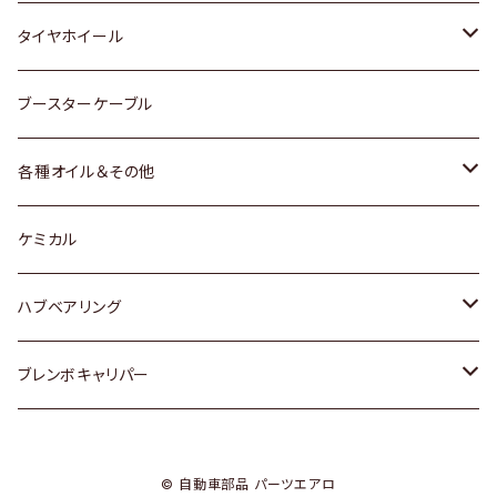
マツダ
スバル
三菱
ダイハツ
ダイハツ
日産
日産
タイヤホイール
レクサス
スバル
マツダ
スバル
ダイハツ
ダイハツ
トヨタ
ブースターケーブル
三菱
マツダ
マツダ
ホンダ
各種オイル＆その他
スバル
スバル
スズキ
ディーデル洗浄添加剤
ケミカル
日産
ハブベアリング
ダイハツ
トヨタ
ブレンボキャリパー
ホンダ
ホンダ
© 自動車部品 パーツエアロ