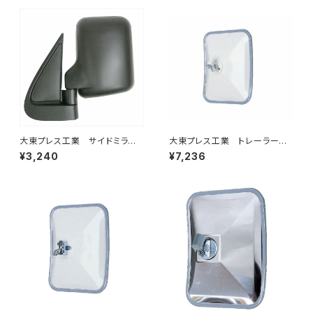
大東プレス工業 サイドミラー/
大東プレス工業 トレーラーミ
バックミラー ダイハツ ハイ
ラー UD L013 NS角型
¥3,240
¥7,236
ゼット トラック 左 99年～
左 DI-58
DI-639