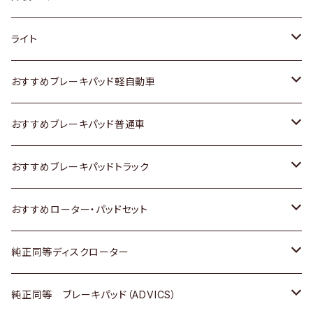
ホンダ
トヨタ
ライト
スズキ
ホンダ
トヨタ
おすすめブレーキパッド軽自動車
日産
スズキ
スズキ
トヨタ
おすすめブレーキパッド普通車
いすゞ
日産
日産
ホンダ
トヨタ
おすすめブレーキパッドトラック
ダイハツ
いすゞ
いすゞ
スズキ
ホンダ
トヨタ
おすすめローター・パッドセット
マツダ
ダイハツ
ダイハツ
日産
スズキ
日産
トヨタ
純正同等ディスクローター
三菱
マツダ
三菱
ダイハツ
日産
いすゞ
ホンダ
トヨタ
純正同等 ブレーキパッド（ADVICS）