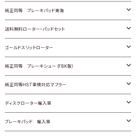
スバル
三菱
日野
マツダ
いすゞ
ダイハツ
スズキ
ホンダ
トヨタ
純正同等 ブレーキパッド東海
日野
日野
三菱ふそう
三菱
ダイハツ
マツダ
日産
スズキ
ホンダ
トヨタ
送料無料ローター・パッドセット
三菱ふそう
三菱ふそう
その他
スバル
マツダ
三菱
ダイハツ
日産
スズキ
ホンダ
トヨタ
ゴールドスリットローター
ＢＭＷ
三菱
マツダ
いすゞ
日産
日産
ホンダ
トヨタ
純正同等 ブレーキシュー（FBK製）
スバル
三菱
ダイハツ
ダイハツ
いすゞ
スズキ
ホンダ
ホンダ
純正同等HST車検対応マフラー
スバル
マツダ
マツダ
ダイハツ
日産
スズキ
スズキ
トヨタ
ディスクローター輸入車
三菱
三菱
マツダ
ダイハツ
日産
日産
ホンダ
ＡＵＤＩ
ブレーキパッド 輸入車