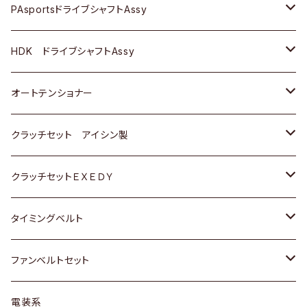
スバル
スバル
三菱
マツダ
ダイハツ
ダイハツ
スズキ
ＢＥＮＺ
ＢＥＮＺ
PAsportsドライブシャフトAssy
ＢＥＮＺ
スバル
三菱
マツダ
マツダ
日産
ＢＭＷ
ＢＭＷ
トヨタ
HDK ドライブシャフトAssy
スバル
三菱
三菱
いすゞ
GOLF
ＷＡＧＥＮ
ホンダ
スズキ
オートテンショナー
スバル
スバル
ダイハツ
ＷＡＧＥＮ
ＶＯＬＶＯ
スズキ
ダイハツ
トヨタ
クラッチセット アイシン製
マツダ
アストロ（シボレー）
日産
日産
ホンダ
クラッチセットＥＸＥＤＹ
三菱
クライスラー
ダイハツ
ホンダ
スズキ
ホンダ
タイミングベルト
スバル
マツダ
マツダ
ダイハツ
スズキ
トヨタ
ファンベルトセット
日野
三菱
マツダ
日産
スズキ
トヨタ
電装系