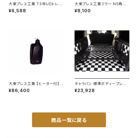
大東プレス工業 73年UDトレー
大東プレス工業ミラー NS角型
ラーミラーL013 （P付） DI-52
トレーラーﾐﾗｰ (SUS) L013 DI
¥6,588
¥8,100
-58SUS
大東プレス工業 【ヒーター付】ハ
キャラバン 標準ボディープレミ
イウェイリモコンミラー DI-722
アムＧＸ/ＧＸライダ～用ベッドキ
¥86,400
¥23,928
1CXE
ットフレーム GZ100-1
商品一覧に戻る