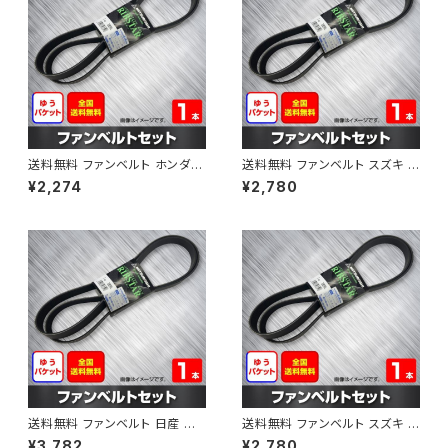
送料無料 ファンベルト ホンダ フ
送料無料 ファンベルト スズキ ス
ィット 型式GE6 H19.10～H25.
ペーシア 型式MK32S H25.03
¥2,274
¥2,780
09 （国内トップメーカー） 1本 H
～H30.02 （国内トップメーカ
AB-0003
ー） 1本 HAB-0004
送料無料 ファンベルト 日産 キ
送料無料 ファンベルト スズキ ワ
ューブ 型式Z12 H20.11～H24.
ゴンR 型式MH34S H24.09～
¥3,782
¥2,780