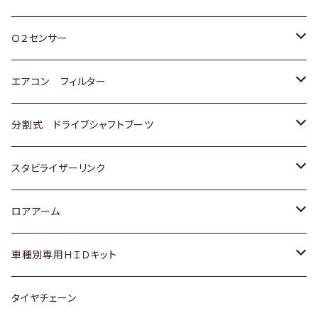
スバル
三菱
ダイハツ
ダイハツ
ホンダ
Ｏ２センサー
スバル
マツダ
三菱
スズキ
トヨタ
エアコン フィルター
三菱
スバル
日産
ホンダ
トヨタ
分割式 ドライブシャフトブーツ
スバル
いすゞ
スズキ
ホンダ
トヨタ
スタビライザーリンク
ダイハツ
日産
スズキ
ホンダ
トヨタ
ロアアーム
マツダ
ダイハツ
日産
スズキ
ホンダ
ホンダ
車種別専用ＨＩＤキット
三菱
マツダ
いすゞ
日産
スズキ
スズキ
トヨタ
タイヤチェーン