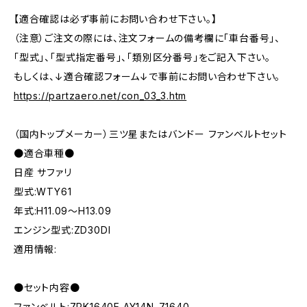
【適合確認は必ず事前にお問い合わせ下さい。】
（注意）ご注文の際には、注文フォームの備考欄に「車台番号」、
「型式」、「型式指定番号」、「類別区分番号」をご記入下さい。
もしくは、↓適合確認フォーム↓で事前にお問い合わせ下さい。
https://partzaero.net/con_03_3.htm
（国内トップメーカー）三ツ星またはバンドー ファンベルトセット
●適合車種●
日産 サファリ
型式:WTY61
年式:H11.09～H13.09
エンジン型式:ZD30DI
適用情報:
●セット内容●
ファンベルト:7PK1640E AY14N-71640