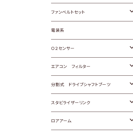
スバル
マツダ
マツダ
ダイハツ
スズキ
トヨタ
ファンベルトセット
日野
三菱
マツダ
日産
スズキ
トヨタ
電装系
スバル
三菱
ダイハツ
ダイハツ
ホンダ
Ｏ２センサー
スバル
マツダ
三菱
スズキ
トヨタ
エアコン フィルター
三菱
スバル
日産
ホンダ
トヨタ
分割式 ドライブシャフトブーツ
スバル
いすゞ
スズキ
ホンダ
トヨタ
スタビライザーリンク
ダイハツ
日産
スズキ
ホンダ
トヨタ
ロアアーム