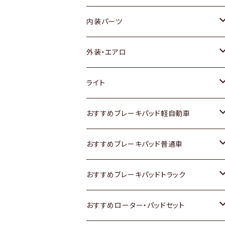
内装パーツ
トヨタ
外装・エアロ
ホンダ
トヨタ
ライト
スズキ
ホンダ
トヨタ
おすすめブレーキパッド軽自動車
日産
スズキ
スズキ
トヨタ
おすすめブレーキパッド普通車
いすゞ
日産
日産
ホンダ
トヨタ
おすすめブレーキパッドトラック
ダイハツ
いすゞ
いすゞ
スズキ
ホンダ
トヨタ
おすすめローター・パッドセット