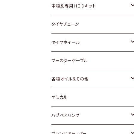
マツダ
ダイハツ
日産
スズキ
ホンダ
ホンダ
車種別専用ＨＩＤキット
三菱
マツダ
いすゞ
日産
スズキ
スズキ
トヨタ
タイヤチェーン
マツダ
スバル
三菱
ダイハツ
ダイハツ
日産
日産
タイヤホイール
レクサス
スバル
マツダ
スバル
ダイハツ
ダイハツ
トヨタ
ブースターケーブル
三菱
マツダ
マツダ
ホンダ
各種オイル＆その他
スバル
スバル
スズキ
ディーデル洗浄添加剤
ケミカル
日産
ハブベアリング
ダイハツ
トヨタ
ブレンボキャリパー