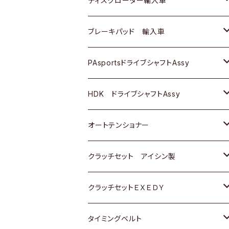
ディスクローター輸入車
三菱
三菱
マツダ
ダイハツ
日産
日産
ホンダ
ＡＵＤＩ
ブレーキパッド 輸入車
スバル
スバル
三菱
マツダ
ダイハツ
ダイハツ
スズキ
ＢＥＮＺ
ＢＥＮＺ
PAsportsドライブシャフトAssy
ＢＥＮＺ
スバル
三菱
マツダ
マツダ
日産
ＢＭＷ
ＢＭＷ
トヨタ
HDK ドライブシャフトAssy
スバル
三菱
三菱
いすゞ
GOLF
ＷＡＧＥＮ
ホンダ
スズキ
オートテンショナー
スバル
スバル
ダイハツ
ＷＡＧＥＮ
ＶＯＬＶＯ
スズキ
ダイハツ
トヨタ
クラッチセット アイシン製
マツダ
アストロ（シボレー）
日産
日産
ホンダ
クラッチセットＥＸＥＤＹ
三菱
クライスラー
ダイハツ
ホンダ
スズキ
ホンダ
タイミングベルト