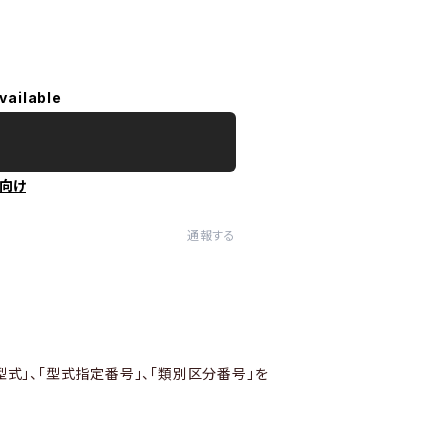
vailable
向け
通報する
型式」、「型式指定番号」、「類別区分番号」を