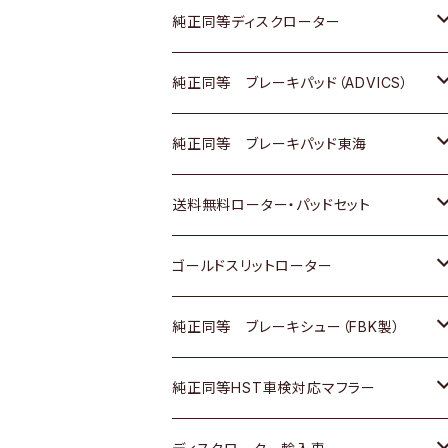
マツダ
ダイハツ
ダイハツ
日産
スズキ
日産
トヨタ
純正同等ディスクローター
三菱
マツダ
三菱
ダイハツ
日産
いすゞ
ホンダ
トヨタ
純正同等 ブレーキパッド（ADVICS）
スバル
三菱
日野
マツダ
いすゞ
ダイハツ
スズキ
ホンダ
トヨタ
純正同等 ブレーキパッド東海
日野
日野
三菱ふそう
三菱
ダイハツ
マツダ
日産
スズキ
ホンダ
トヨタ
送料無料ローター・パッドセット
三菱ふそう
三菱ふそう
その他
スバル
マツダ
三菱
ダイハツ
日産
スズキ
ホンダ
トヨタ
ゴールドスリットローター
ＢＭＷ
三菱
マツダ
いすゞ
日産
日産
ホンダ
トヨタ
純正同等 ブレーキシュー（FBK製）
スバル
三菱
ダイハツ
ダイハツ
いすゞ
スズキ
ホンダ
ホンダ
純正同等HST車検対応マフラー
スバル
マツダ
マツダ
ダイハツ
日産
スズキ
スズキ
トヨタ