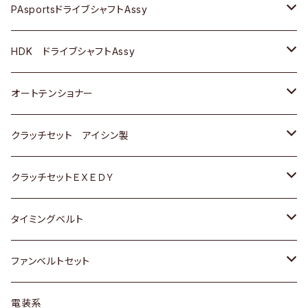
スバル
スバル
三菱
マツダ
ダイハツ
ダイハツ
スズキ
ＢＥＮＺ
ＢＥＮＺ
PAsportsドライブシャフトAssy
ＢＥＮＺ
スバル
三菱
マツダ
マツダ
日産
ＢＭＷ
ＢＭＷ
トヨタ
HDK ドライブシャフトAssy
スバル
三菱
三菱
いすゞ
GOLF
ＷＡＧＥＮ
ホンダ
スズキ
オートテンショナー
スバル
スバル
ダイハツ
ＷＡＧＥＮ
ＶＯＬＶＯ
スズキ
ダイハツ
トヨタ
クラッチセット アイシン製
マツダ
アストロ（シボレー）
日産
日産
ホンダ
クラッチセットＥＸＥＤＹ
三菱
クライスラー
ダイハツ
ホンダ
スズキ
ホンダ
タイミングベルト
スバル
マツダ
マツダ
ダイハツ
スズキ
トヨタ
ファンベルトセット
日野
三菱
マツダ
日産
スズキ
トヨタ
電装系