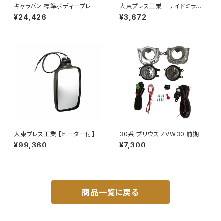
キャラバン 標準ボディープレミ
大東プレス工業 サイドミラー/
アムＧＸ/ＧＸライダ～用ベッドキ
バックミラーダイハツ ハイゼッ
¥24,426
¥3,672
ットフレーム GZ100-1
トカーゴ 左 06年～ DI-64
9
大東プレス工業 【ヒーター付】ハ
30系 プリウス ZVW30 前期
イウェイミラー リモコン+ヒータ
純正 タイプ フォグランプ ユニッ
¥99,360
¥7,300
ー付 DI-6021CXE
ト バルブ 配線 スイッチ H11 左
右セット AP-PZF-30
商品一覧に戻る