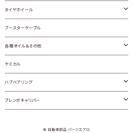
マツダ
スバル
三菱
ダイハツ
ダイハツ
日産
日産
タイヤホイール
レクサス
スバル
マツダ
スバル
ダイハツ
ダイハツ
トヨタ
ブースターケーブル
三菱
マツダ
マツダ
ホンダ
各種オイル＆その他
スバル
スバル
スズキ
ディーデル洗浄添加剤
ケミカル
日産
ハブベアリング
ダイハツ
トヨタ
ブレンボキャリパー
ホンダ
ホンダ
© 自動車部品 パーツエアロ