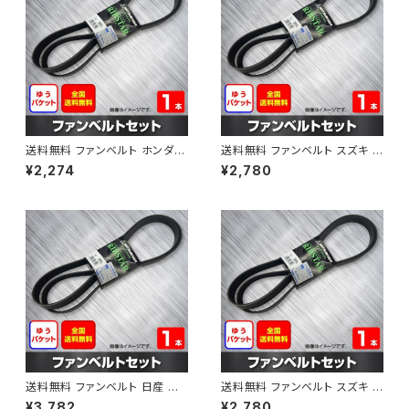
送料無料 ファンベルト ホンダ フ
送料無料 ファンベルト スズキ ス
ィット 型式GE6 H19.10～H25.
ペーシア 型式MK32S H25.03
¥2,274
¥2,780
09 （国内トップメーカー） 1本 H
～H30.02 （国内トップメーカ
AB-0003
ー） 1本 HAB-0004
送料無料 ファンベルト 日産 キ
送料無料 ファンベルト スズキ ワ
ューブ 型式Z12 H20.11～H24.
ゴンR 型式MH34S H24.09～
¥3,782
¥2,780