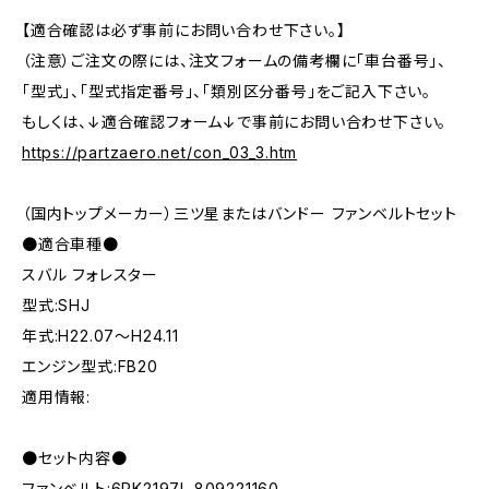
【適合確認は必ず事前にお問い合わせ下さい。】
（注意）ご注文の際には、注文フォームの備考欄に「車台番号」、
「型式」、「型式指定番号」、「類別区分番号」をご記入下さい。
もしくは、↓適合確認フォーム↓で事前にお問い合わせ下さい。
https://partzaero.net/con_03_3.htm
（国内トップメーカー）三ツ星またはバンドー ファンベルトセット
●適合車種●
スバル フォレスター
型式:SHJ
年式:H22.07～H24.11
エンジン型式:FB20
適用情報:
●セット内容●
ファンベルト:6PK2197L 809221160