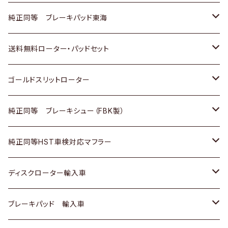
スバル
三菱
日野
マツダ
いすゞ
ダイハツ
スズキ
ホンダ
トヨタ
純正同等 ブレーキパッド東海
日野
日野
三菱ふそう
三菱
ダイハツ
マツダ
日産
スズキ
ホンダ
トヨタ
送料無料ローター・パッドセット
三菱ふそう
三菱ふそう
その他
スバル
マツダ
三菱
ダイハツ
日産
スズキ
ホンダ
トヨタ
ゴールドスリットローター
ＢＭＷ
三菱
マツダ
いすゞ
日産
日産
ホンダ
トヨタ
純正同等 ブレーキシュー（FBK製）
スバル
三菱
ダイハツ
ダイハツ
いすゞ
スズキ
ホンダ
ホンダ
純正同等HST車検対応マフラー
スバル
マツダ
マツダ
ダイハツ
日産
スズキ
スズキ
トヨタ
ディスクローター輸入車
三菱
三菱
マツダ
ダイハツ
日産
日産
ホンダ
ＡＵＤＩ
ブレーキパッド 輸入車