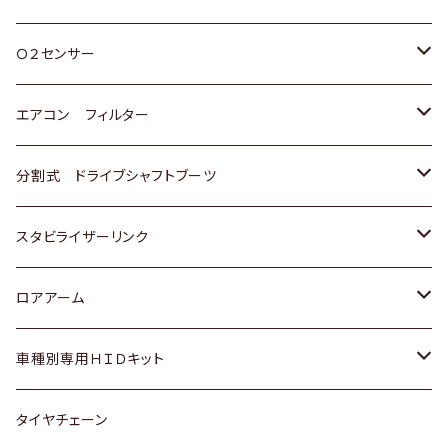
スバル
三菱
ダイハツ
ダイハツ
ホンダ
Ｏ２センサー
スバル
マツダ
三菱
スズキ
トヨタ
エアコン フィルター
三菱
スバル
日産
ホンダ
トヨタ
分割式 ドライブシャフトブーツ
スバル
いすゞ
スズキ
ホンダ
トヨタ
スタビライザーリンク
ダイハツ
日産
スズキ
ホンダ
トヨタ
ロアアーム
マツダ
ダイハツ
日産
スズキ
ホンダ
ホンダ
車種別専用ＨＩＤキット
三菱
マツダ
いすゞ
日産
スズキ
スズキ
トヨタ
タイヤチェーン