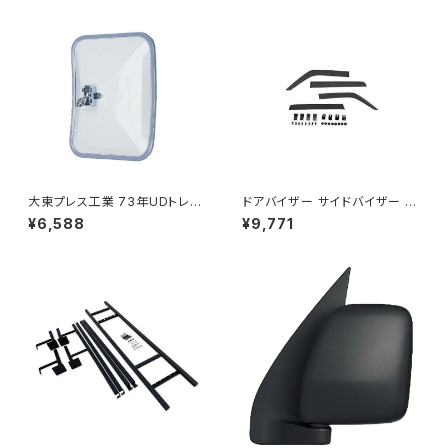
大東プレス工業 73年UDトレー
ドアバイザー サイドバイザー タ
ラーミラーL013 （P付） DI-52
ンク 900系 ルーミー 900系 M
¥6,588
¥9,771
900A M910A サイドドア 金具
付き ZERO DS13