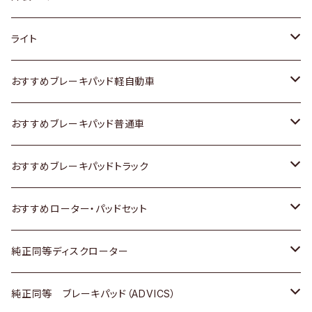
ホンダ
トヨタ
ライト
スズキ
ホンダ
トヨタ
おすすめブレーキパッド軽自動車
日産
スズキ
スズキ
トヨタ
おすすめブレーキパッド普通車
いすゞ
日産
日産
ホンダ
トヨタ
おすすめブレーキパッドトラック
ダイハツ
いすゞ
いすゞ
スズキ
ホンダ
トヨタ
おすすめローター・パッドセット
マツダ
ダイハツ
ダイハツ
日産
スズキ
日産
トヨタ
純正同等ディスクローター
三菱
マツダ
三菱
ダイハツ
日産
いすゞ
ホンダ
トヨタ
純正同等 ブレーキパッド（ADVICS）