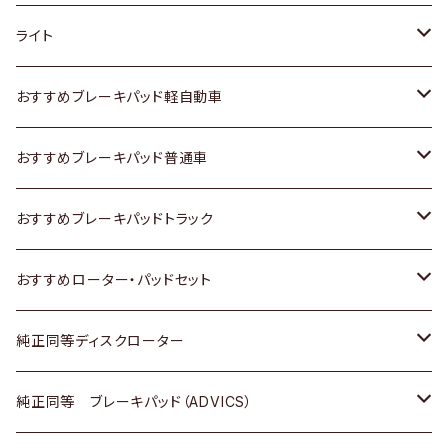
ホンダ
トヨタ
ライト
スズキ
ホンダ
トヨタ
おすすめブレーキパッド軽自動車
日産
スズキ
スズキ
トヨタ
おすすめブレーキパッド普通車
いすゞ
日産
日産
ホンダ
トヨタ
おすすめブレーキパッドトラック
ダイハツ
いすゞ
いすゞ
スズキ
ホンダ
トヨタ
おすすめローター・パッドセット
マツダ
ダイハツ
ダイハツ
日産
スズキ
日産
トヨタ
純正同等ディスクローター
三菱
マツダ
三菱
ダイハツ
日産
いすゞ
ホンダ
トヨタ
純正同等 ブレーキパッド（ADVICS）