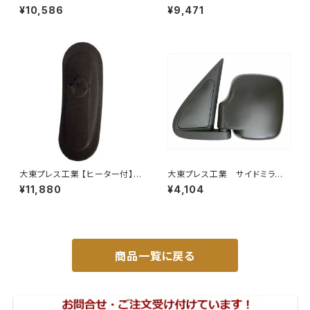
ラー 800Rヒーター無 トラッ
シェード キャンピング 4層構造
¥10,586
¥9,471
ク用 トラック DI-6021AXY
車中泊 遮光 断熱 暑さ対策 盗
難防止 目隠し 日よけ 10枚 JP-
TYD-HIACE-W-10P
大東プレス工業 【ヒーター付】サ
大東プレス工業 サイドミラー/
イドミラー/バックミラー H40
バックミラー ダイハツ ハイ
¥11,880
¥4,104
0 ヒーター DI-8Z
ゼット 左 99年～ DI-647
商品一覧に戻る