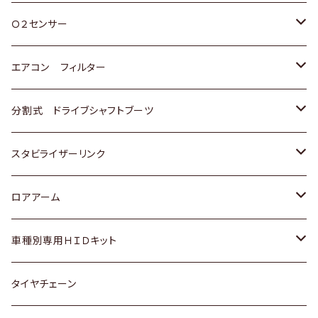
スバル
三菱
ダイハツ
ダイハツ
ホンダ
Ｏ２センサー
スバル
マツダ
三菱
スズキ
トヨタ
エアコン フィルター
三菱
スバル
日産
ホンダ
トヨタ
分割式 ドライブシャフトブーツ
スバル
いすゞ
スズキ
ホンダ
トヨタ
スタビライザーリンク
ダイハツ
日産
スズキ
ホンダ
トヨタ
ロアアーム
マツダ
ダイハツ
日産
スズキ
ホンダ
ホンダ
車種別専用ＨＩＤキット
三菱
マツダ
いすゞ
日産
スズキ
スズキ
トヨタ
タイヤチェーン