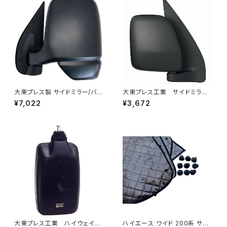
大東プレス製 サイドミラー/バッ
大東プレス工業 サイドミラー/
クミラー左 (助手席側) アクティ
バックミラー ダイハツ ハイ
¥7,022
¥3,672
トラック HA6 HA7 DI-650
ゼットカーゴ 右 06年～ DI-
648
大東プレス工業 ハイウェイミ
ハイエース ワイド 200系 サン