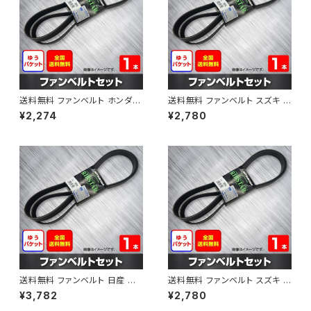
送料無料 ファンベルト ホンダ フ
送料無料 ファンベルト スズキ ス
ィット 型式GE6 H19.10～H25.
ペーシア 型式MK32S H25.03
¥2,274
¥2,780
09 （国内トップメーカー） 1本 H
～H30.02 （国内トップメーカ
AB-0003
ー） 1本 HAB-0004
送料無料 ファンベルト 日産 キ
送料無料 ファンベルト スズキ ワ
ューブ 型式Z12 H20.11～H24.
ゴンR 型式MH34S H24.09～
¥3,782
¥2,780
10 （国内トップメーカー） 1本 H
H29.02 （国内トップメーカー）