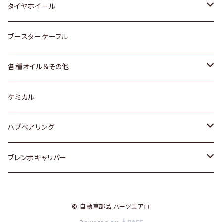
マツダ
スバル
三菱
ダイハツ
ダイハツ
日産
日産
タイヤホイール
レクサス
スバル
マツダ
スバル
ダイハツ
ダイハツ
トヨタ
ブースターケーブル
三菱
マツダ
マツダ
ホンダ
各種オイル＆その他
スバル
スバル
スズキ
ディーデル洗浄添加剤
ケミカル
日産
ハブベアリング
ダイハツ
トヨタ
ブレンボキャリパー
ホンダ
ホンダ
© 自動車部品 パーツエアロ
スズキ
日産