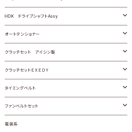
ＢＥＮＺ
スバル
三菱
マツダ
マツダ
日産
ＢＭＷ
ＢＭＷ
トヨタ
HDK ドライブシャフトAssy
スバル
三菱
三菱
いすゞ
GOLF
ＷＡＧＥＮ
ホンダ
スズキ
オートテンショナー
スバル
スバル
ダイハツ
ＷＡＧＥＮ
ＶＯＬＶＯ
スズキ
ダイハツ
トヨタ
クラッチセット アイシン製
マツダ
アストロ（シボレー）
日産
日産
ホンダ
クラッチセットＥＸＥＤＹ
三菱
クライスラー
ダイハツ
ホンダ
スズキ
ホンダ
タイミングベルト
スバル
マツダ
マツダ
ダイハツ
スズキ
トヨタ
ファンベルトセット
日野
三菱
マツダ
日産
スズキ
トヨタ
電装系