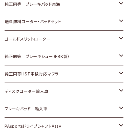
スバル
三菱
日野
マツダ
いすゞ
ダイハツ
スズキ
ホンダ
トヨタ
純正同等 ブレーキパッド東海
日野
日野
三菱ふそう
三菱
ダイハツ
マツダ
日産
スズキ
ホンダ
トヨタ
送料無料ローター・パッドセット
三菱ふそう
三菱ふそう
その他
スバル
マツダ
三菱
ダイハツ
日産
スズキ
ホンダ
トヨタ
ゴールドスリットローター
ＢＭＷ
三菱
マツダ
いすゞ
日産
日産
ホンダ
トヨタ
純正同等 ブレーキシュー（FBK製）
スバル
三菱
ダイハツ
ダイハツ
いすゞ
スズキ
ホンダ
ホンダ
純正同等HST車検対応マフラー
スバル
マツダ
マツダ
ダイハツ
日産
スズキ
スズキ
トヨタ
ディスクローター輸入車
三菱
三菱
マツダ
ダイハツ
日産
日産
ホンダ
ＡＵＤＩ
ブレーキパッド 輸入車
スバル
スバル
三菱
マツダ
ダイハツ
ダイハツ
スズキ
ＢＥＮＺ
ＢＥＮＺ
PAsportsドライブシャフトAssy