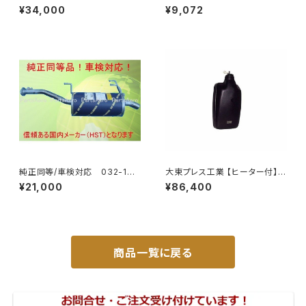
レミオ ZRT261 トヨタ 本体オ
イドミラー/バックミラーJ08 DI
¥34,000
¥9,072
ールステンレス 車検対応 純正
-7BZ
同等
純正同等/車検対応 032-132
大東プレス工業 【ヒーター付】ハ
タウンエース ライトエース トラ
イウェイリモコンミラー DI-722
¥21,000
¥86,400
ック
1CXE
商品一覧に戻る