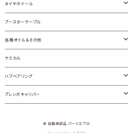
マツダ
スバル
三菱
ダイハツ
ダイハツ
日産
日産
タイヤホイール
レクサス
スバル
マツダ
スバル
ダイハツ
ダイハツ
トヨタ
ブースターケーブル
三菱
マツダ
マツダ
ホンダ
各種オイル＆その他
スバル
スバル
スズキ
ディーデル洗浄添加剤
ケミカル
日産
ハブベアリング
ダイハツ
トヨタ
ブレンボキャリパー
ホンダ
ホンダ
© 自動車部品 パーツエアロ
スズキ
日産