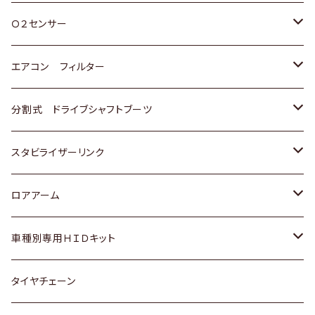
スバル
三菱
ダイハツ
ダイハツ
ホンダ
Ｏ２センサー
スバル
マツダ
三菱
スズキ
トヨタ
エアコン フィルター
三菱
スバル
日産
ホンダ
トヨタ
分割式 ドライブシャフトブーツ
スバル
いすゞ
スズキ
ホンダ
トヨタ
スタビライザーリンク
ダイハツ
日産
スズキ
ホンダ
トヨタ
ロアアーム
マツダ
ダイハツ
日産
スズキ
ホンダ
ホンダ
車種別専用ＨＩＤキット
三菱
マツダ
いすゞ
日産
スズキ
スズキ
トヨタ
タイヤチェーン