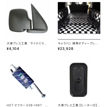
大東プレス工業 サイドミラー/
キャラバン 標準ボディープレミ
バックミラダイハツ ハイゼッ
アムＧＸ/ＧＸライダ～用ベッドキ
¥4,104
¥23,928
ト 右 99年～ DI-646
ットフレーム GZ100-1
HST マフラー 038-148T プ
大東プレス工業 【ヒーター付】サ