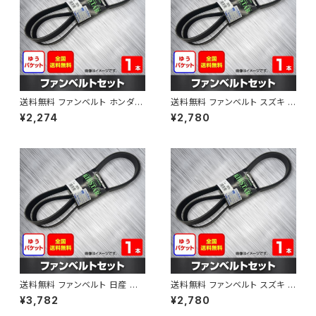
送料無料 ファンベルト ホンダ フ
送料無料 ファンベルト スズキ ス
ィット 型式GE6 H19.10～H25.
ペーシア 型式MK32S H25.03
¥2,274
¥2,780
09 （国内トップメーカー） 1本 H
～H30.02 （国内トップメーカ
AB-0003
ー） 1本 HAB-0004
送料無料 ファンベルト 日産 キ
送料無料 ファンベルト スズキ ワ
ューブ 型式Z12 H20.11～H24.
ゴンR 型式MH34S H24.09～
¥3,782
¥2,780
10 （国内トップメーカー） 1本 H
H29.02 （国内トップメーカー）