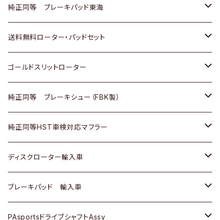
スバル
三菱
日野
マツダ
いすゞ
ダイハツ
スズキ
ホンダ
トヨタ
純正同等 ブレーキパッド東海
日野
日野
三菱ふそう
三菱
ダイハツ
マツダ
日産
スズキ
ホンダ
トヨタ
送料無料ローター・パッドセット
三菱ふそう
三菱ふそう
その他
スバル
マツダ
三菱
ダイハツ
日産
スズキ
ホンダ
トヨタ
ゴールドスリットローター
ＢＭＷ
三菱
マツダ
いすゞ
日産
日産
ホンダ
トヨタ
純正同等 ブレーキシュー（FBK製）
スバル
三菱
ダイハツ
ダイハツ
いすゞ
スズキ
ホンダ
ホンダ
純正同等HST車検対応マフラー
スバル
マツダ
マツダ
ダイハツ
日産
スズキ
スズキ
トヨタ
ディスクローター輸入車
三菱
三菱
マツダ
ダイハツ
日産
日産
ホンダ
ＡＵＤＩ
ブレーキパッド 輸入車
スバル
スバル
三菱
マツダ
ダイハツ
ダイハツ
スズキ
ＢＥＮＺ
ＢＥＮＺ
PAsportsドライブシャフトAssy