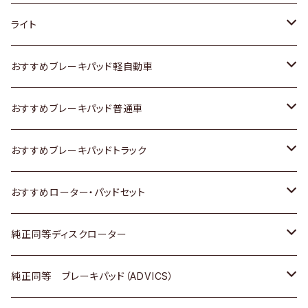
ホンダ
トヨタ
ライト
スズキ
ホンダ
トヨタ
おすすめブレーキパッド軽自動車
日産
スズキ
スズキ
トヨタ
おすすめブレーキパッド普通車
いすゞ
日産
日産
ホンダ
トヨタ
おすすめブレーキパッドトラック
ダイハツ
いすゞ
いすゞ
スズキ
ホンダ
トヨタ
おすすめローター・パッドセット
マツダ
ダイハツ
ダイハツ
日産
スズキ
日産
トヨタ
純正同等ディスクローター
三菱
マツダ
三菱
ダイハツ
日産
いすゞ
ホンダ
トヨタ
純正同等 ブレーキパッド（ADVICS）