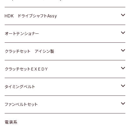
ＢＥＮＺ
スバル
三菱
マツダ
マツダ
日産
ＢＭＷ
ＢＭＷ
トヨタ
HDK ドライブシャフトAssy
スバル
三菱
三菱
いすゞ
GOLF
ＷＡＧＥＮ
ホンダ
スズキ
オートテンショナー
スバル
スバル
ダイハツ
ＷＡＧＥＮ
ＶＯＬＶＯ
スズキ
ダイハツ
トヨタ
クラッチセット アイシン製
マツダ
アストロ（シボレー）
日産
日産
ホンダ
クラッチセットＥＸＥＤＹ
三菱
クライスラー
ダイハツ
ホンダ
スズキ
ホンダ
タイミングベルト
スバル
マツダ
マツダ
ダイハツ
スズキ
トヨタ
ファンベルトセット
日野
三菱
マツダ
日産
スズキ
トヨタ
電装系